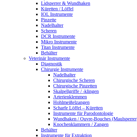
Lidsperrer & Wundhaken
Küretten / Löffel
IOL Instrumente
Pinzette
Nadelhalter
Scheren
DCR Instrumente
Mikro Instrumente
Titan Instrumente
Behälter
Veterinär Instrumente
Diagnostik
Chirurgie Instrumente
Nadelhalter
Chirurgische Scheren
Chirurgische Pinzetten
Skalpellgriffe / -klingen
Arterienklemmen
Hohlmeißelzangen
Scharfe Löffel – Küretten
Instrumente für Parodontologie
Wundhaken / Ouvre-Bouches (Maulsperrer
Knochenklammern / Zangen
Behälter
Instrumente für Extraktion