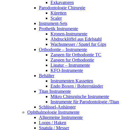
Exkavatoren
Parodontologie Chirurgie
Küretten
Scaler
Instrument-Sets
Prothetik Instrumente
Kronen-Instrumente
Abdrucklöffel aus Edelstahl
Wachsmesser / Spatel fur Gips
Orthodontie – Instrumente
Zangen für Orthodontie TC
Zangen fur Orthodontie
Ligatur – Instrumente
KFO-Instrumente
Behälter
Instrumenten Kassetten
Endo Boxen / Bohrerständer
Titan Instrumente
Mikro Chirurgische Instrumente
Instrumente für Parodontologie /Titan
Schlüssel-Anhänger
Ophthalmologie Instrumente
Allgemeine Instrumente
Loops / Haken
Spatula / Messer