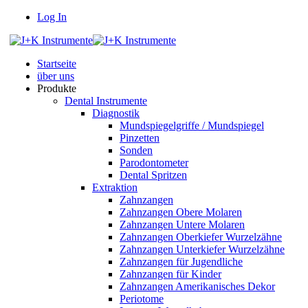
Log In
Startseite
über uns
Produkte
Dental Instrumente
Diagnostik
Mundspiegelgriffe / Mundspiegel
Pinzetten
Sonden
Parodontometer
Dental Spritzen
Extraktion
Zahnzangen
Zahnzangen Obere Molaren
Zahnzangen Untere Molaren
Zahnzangen Oberkiefer Wurzelzähne
Zahnzangen Unterkiefer Wurzelzähne
Zahnzangen für Jugendliche
Zahnzangen für Kinder
Zahnzangen Amerikanisches Dekor
Periotome