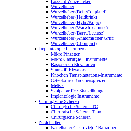
Luxacut Wurzelheber
Wurzelheber
Wurzelheber (Bein/Coupland)
Wurzelheber (Heidbrink)
Wurzelheber (Hylin/Kopp)
Wurzelheber (Warwick-James)
Wurzelheber (Barry/Lecluse)
Wurzelheber (Anatomischer Griff)
Wurzelheber (Chompret)
Implantologie Instrumente
Mikro Pinzetten
Mikro Chirurgie – Instrumente
Raspatorien Elevatorien
Sinus-lift Elevatorien
Knochen Transplantations-Instrumente
Osteotome / Knochenspreizer
Meißel
Skalpellgriffe / Skapellklingen
Implantologie Instrumente
Chirurgische Scheren
Chirurgische Scheren TC
Chirurgische Scheren Titan
Chirurgische Scheren
Nadelhalter
Nadelhalter Castroviejo / Barraquer