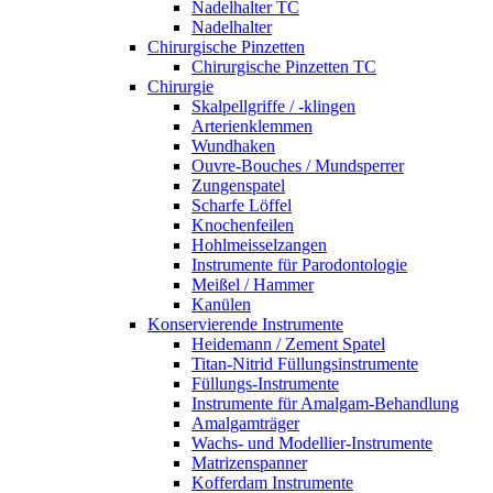
Nadelhalter TC
Nadelhalter
Chirurgische Pinzetten
Chirurgische Pinzetten TC
Chirurgie
Skalpellgriffe / -klingen
Arterienklemmen
Wundhaken
Ouvre-Bouches / Mundsperrer
Zungenspatel
Scharfe Löffel
Knochenfeilen
Hohlmeisselzangen
Instrumente für Parodontologie
Meißel / Hammer
Kanülen
Konservierende Instrumente
Heidemann / Zement Spatel
Titan-Nitrid Füllungsinstrumente
Füllungs-Instrumente
Instrumente für Amalgam-Behandlung
Amalgamträger
Wachs- und Modellier-Instrumente
Matrizenspanner
Kofferdam Instrumente