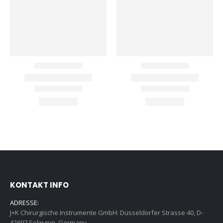
KONTAKT INFO
ADRESSE:
J+K Chirurgische Instrumente GmbH: Düsseldorfer Strasse 40, D-
42697 Solingen, Germany