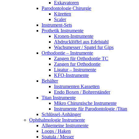
Exkavatoren
Parodontologie Chirurgie
Küretten
Scaler
Instrument-Sets
Prothetik Instrumente
Kronen-Instrumente
Abdrucklöffel aus Edelstahl
Wachsmesser / Spatel fur Gips
Orthodontie – Instrumente
Zangen für Orthodontie TC
Zangen fur Orthodontie
Ligatur – Instrumente
KFO-Instrumente
Behälter
Instrumenten Kassetten
Endo Boxen / Bohrerständer
Titan Instrumente
Mikro Chirurgische Instrumente
Instrumente für Parodontologie /Titan
Schlüssel-Anhänger
Ophthalmologie Instrumente
Allgemeine Instrumente
Loops / Haken
Spatula / Messer