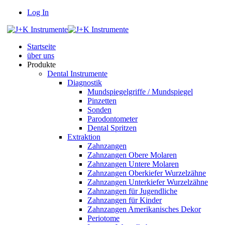
Log In
Startseite
über uns
Produkte
Dental Instrumente
Diagnostik
Mundspiegelgriffe / Mundspiegel
Pinzetten
Sonden
Parodontometer
Dental Spritzen
Extraktion
Zahnzangen
Zahnzangen Obere Molaren
Zahnzangen Untere Molaren
Zahnzangen Oberkiefer Wurzelzähne
Zahnzangen Unterkiefer Wurzelzähne
Zahnzangen für Jugendliche
Zahnzangen für Kinder
Zahnzangen Amerikanisches Dekor
Periotome