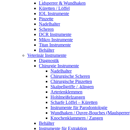
Lidsperrer & Wundhaken
Küretten / Löffel
IOL Instrumente
Pinzette
Nadelhalter
Scheren
DCR Instrumente
Mikro Instrumente
Titan Instrumente
Behälter
Veterinär Instrumente
Diagnostik
Chirurgie Instrumente
Nadelhalter
Chirurgische Scheren
Chirurgische Pinzetten
Skalpellgriffe / -klingen
Arterienklemmen
Hohlmeißelzangen
Scharfe Löffel – Küretten
Instrumente für Parodontologie
Wundhaken / Ouvre-Bouches (Maulsperrer
Knochenklammern / Zangen
Behälter
Instrumente für Extraktion