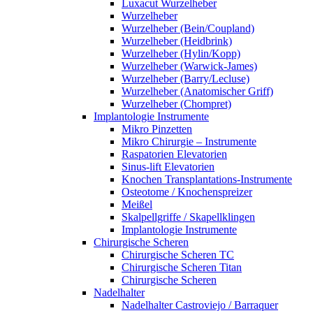
Luxacut Wurzelheber
Wurzelheber
Wurzelheber (Bein/Coupland)
Wurzelheber (Heidbrink)
Wurzelheber (Hylin/Kopp)
Wurzelheber (Warwick-James)
Wurzelheber (Barry/Lecluse)
Wurzelheber (Anatomischer Griff)
Wurzelheber (Chompret)
Implantologie Instrumente
Mikro Pinzetten
Mikro Chirurgie – Instrumente
Raspatorien Elevatorien
Sinus-lift Elevatorien
Knochen Transplantations-Instrumente
Osteotome / Knochenspreizer
Meißel
Skalpellgriffe / Skapellklingen
Implantologie Instrumente
Chirurgische Scheren
Chirurgische Scheren TC
Chirurgische Scheren Titan
Chirurgische Scheren
Nadelhalter
Nadelhalter Castroviejo / Barraquer