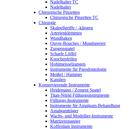
Nadelhalter TC
Nadelhalter
Chirurgische Pinzetten
Chirurgische Pinzetten TC
Chirurgie
Skalpellgriffe / -klingen
Arterienklemmen
Wundhaken
Ouvre-Bouches / Mundsperrer
Zungenspatel
Scharfe Löffel
Knochenfeilen
Hohlmeisselzangen
Instrumente für Parodontologie
Meißel / Hammer
Kanülen
Konservierende Instrumente
Heidemann / Zement Spatel
Titan-Nitrid Füllungsinstrumente
Füllungs-Instrumente
Instrumente für Amalgam-Behandlung
Amalgamträger
Wachs- und Modellier-Instrumente
Matrizenspanner
Kofferdam Instrumente