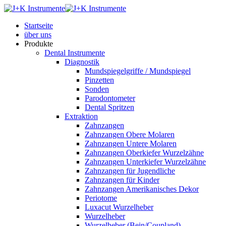
Startseite
über uns
Produkte
Dental Instrumente
Diagnostik
Mundspiegelgriffe / Mundspiegel
Pinzetten
Sonden
Parodontometer
Dental Spritzen
Extraktion
Zahnzangen
Zahnzangen Obere Molaren
Zahnzangen Untere Molaren
Zahnzangen Oberkiefer Wurzelzähne
Zahnzangen Unterkiefer Wurzelzähne
Zahnzangen für Jugendliche
Zahnzangen für Kinder
Zahnzangen Amerikanisches Dekor
Periotome
Luxacut Wurzelheber
Wurzelheber
Wurzelheber (Bein/Coupland)