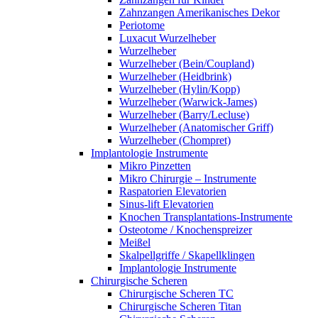
Zahnzangen Amerikanisches Dekor
Periotome
Luxacut Wurzelheber
Wurzelheber
Wurzelheber (Bein/Coupland)
Wurzelheber (Heidbrink)
Wurzelheber (Hylin/Kopp)
Wurzelheber (Warwick-James)
Wurzelheber (Barry/Lecluse)
Wurzelheber (Anatomischer Griff)
Wurzelheber (Chompret)
Implantologie Instrumente
Mikro Pinzetten
Mikro Chirurgie – Instrumente
Raspatorien Elevatorien
Sinus-lift Elevatorien
Knochen Transplantations-Instrumente
Osteotome / Knochenspreizer
Meißel
Skalpellgriffe / Skapellklingen
Implantologie Instrumente
Chirurgische Scheren
Chirurgische Scheren TC
Chirurgische Scheren Titan