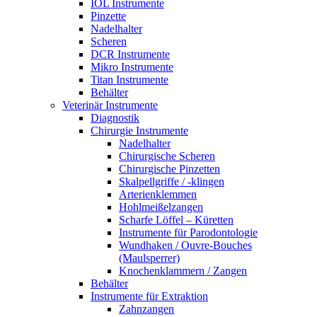
IOL Instrumente
Pinzette
Nadelhalter
Scheren
DCR Instrumente
Mikro Instrumente
Titan Instrumente
Behälter
Veterinär Instrumente
Diagnostik
Chirurgie Instrumente
Nadelhalter
Chirurgische Scheren
Chirurgische Pinzetten
Skalpellgriffe / -klingen
Arterienklemmen
Hohlmeißelzangen
Scharfe Löffel – Küretten
Instrumente für Parodontologie
Wundhaken / Ouvre-Bouches
(Maulsperrer)
Knochenklammern / Zangen
Behälter
Instrumente für Extraktion
Zahnzangen