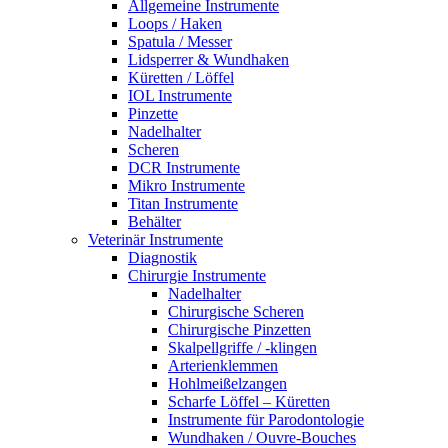
Allgemeine Instrumente
Loops / Haken
Spatula / Messer
Lidsperrer & Wundhaken
Küretten / Löffel
IOL Instrumente
Pinzette
Nadelhalter
Scheren
DCR Instrumente
Mikro Instrumente
Titan Instrumente
Behälter
Veterinär Instrumente
Diagnostik
Chirurgie Instrumente
Nadelhalter
Chirurgische Scheren
Chirurgische Pinzetten
Skalpellgriffe / -klingen
Arterienklemmen
Hohlmeißelzangen
Scharfe Löffel – Küretten
Instrumente für Parodontologie
Wundhaken / Ouvre-Bouches