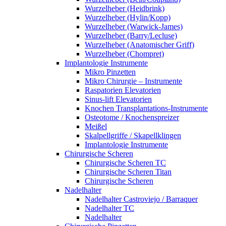
Wurzelheber (Heidbrink)
Wurzelheber (Hylin/Kopp)
Wurzelheber (Warwick-James)
Wurzelheber (Barry/Lecluse)
Wurzelheber (Anatomischer Griff)
Wurzelheber (Chompret)
Implantologie Instrumente
Mikro Pinzetten
Mikro Chirurgie – Instrumente
Raspatorien Elevatorien
Sinus-lift Elevatorien
Knochen Transplantations-Instrumente
Osteotome / Knochenspreizer
Meißel
Skalpellgriffe / Skapellklingen
Implantologie Instrumente
Chirurgische Scheren
Chirurgische Scheren TC
Chirurgische Scheren Titan
Chirurgische Scheren
Nadelhalter
Nadelhalter Castroviejo / Barraquer
Nadelhalter TC
Nadelhalter