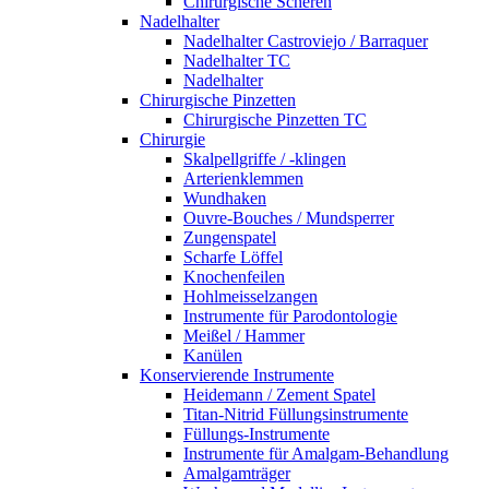
Chirurgische Scheren
Nadelhalter
Nadelhalter Castroviejo / Barraquer
Nadelhalter TC
Nadelhalter
Chirurgische Pinzetten
Chirurgische Pinzetten TC
Chirurgie
Skalpellgriffe / -klingen
Arterienklemmen
Wundhaken
Ouvre-Bouches / Mundsperrer
Zungenspatel
Scharfe Löffel
Knochenfeilen
Hohlmeisselzangen
Instrumente für Parodontologie
Meißel / Hammer
Kanülen
Konservierende Instrumente
Heidemann / Zement Spatel
Titan-Nitrid Füllungsinstrumente
Füllungs-Instrumente
Instrumente für Amalgam-Behandlung
Amalgamträger