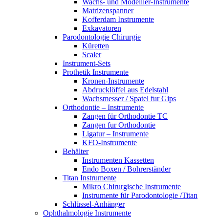
Wachs- und Modellier-Instrumente
Matrizenspanner
Kofferdam Instrumente
Exkavatoren
Parodontologie Chirurgie
Küretten
Scaler
Instrument-Sets
Prothetik Instrumente
Kronen-Instrumente
Abdrucklöffel aus Edelstahl
Wachsmesser / Spatel fur Gips
Orthodontie – Instrumente
Zangen für Orthodontie TC
Zangen fur Orthodontie
Ligatur – Instrumente
KFO-Instrumente
Behälter
Instrumenten Kassetten
Endo Boxen / Bohrerständer
Titan Instrumente
Mikro Chirurgische Instrumente
Instrumente für Parodontologie /Titan
Schlüssel-Anhänger
Ophthalmologie Instrumente