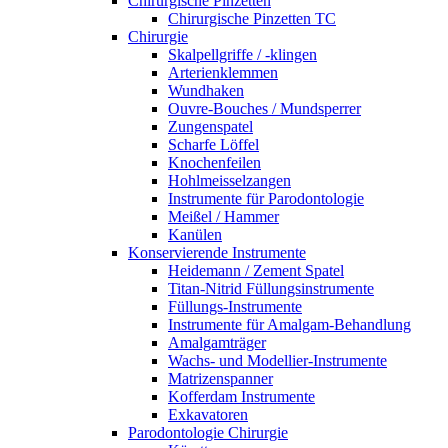
Chirurgische Pinzetten
Chirurgische Pinzetten TC
Chirurgie
Skalpellgriffe / -klingen
Arterienklemmen
Wundhaken
Ouvre-Bouches / Mundsperrer
Zungenspatel
Scharfe Löffel
Knochenfeilen
Hohlmeisselzangen
Instrumente für Parodontologie
Meißel / Hammer
Kanülen
Konservierende Instrumente
Heidemann / Zement Spatel
Titan-Nitrid Füllungsinstrumente
Füllungs-Instrumente
Instrumente für Amalgam-Behandlung
Amalgamträger
Wachs- und Modellier-Instrumente
Matrizenspanner
Kofferdam Instrumente
Exkavatoren
Parodontologie Chirurgie