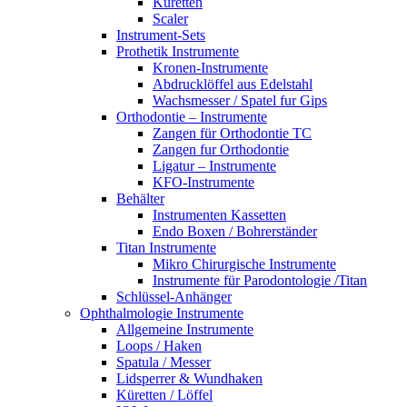
Küretten
Scaler
Instrument-Sets
Prothetik Instrumente
Kronen-Instrumente
Abdrucklöffel aus Edelstahl
Wachsmesser / Spatel fur Gips
Orthodontie – Instrumente
Zangen für Orthodontie TC
Zangen fur Orthodontie
Ligatur – Instrumente
KFO-Instrumente
Behälter
Instrumenten Kassetten
Endo Boxen / Bohrerständer
Titan Instrumente
Mikro Chirurgische Instrumente
Instrumente für Parodontologie /Titan
Schlüssel-Anhänger
Ophthalmologie Instrumente
Allgemeine Instrumente
Loops / Haken
Spatula / Messer
Lidsperrer & Wundhaken
Küretten / Löffel