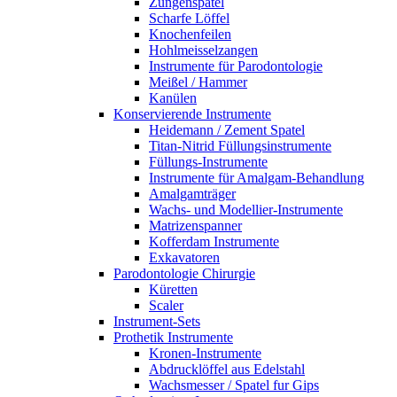
Zungenspatel
Scharfe Löffel
Knochenfeilen
Hohlmeisselzangen
Instrumente für Parodontologie
Meißel / Hammer
Kanülen
Konservierende Instrumente
Heidemann / Zement Spatel
Titan-Nitrid Füllungsinstrumente
Füllungs-Instrumente
Instrumente für Amalgam-Behandlung
Amalgamträger
Wachs- und Modellier-Instrumente
Matrizenspanner
Kofferdam Instrumente
Exkavatoren
Parodontologie Chirurgie
Küretten
Scaler
Instrument-Sets
Prothetik Instrumente
Kronen-Instrumente
Abdrucklöffel aus Edelstahl
Wachsmesser / Spatel fur Gips