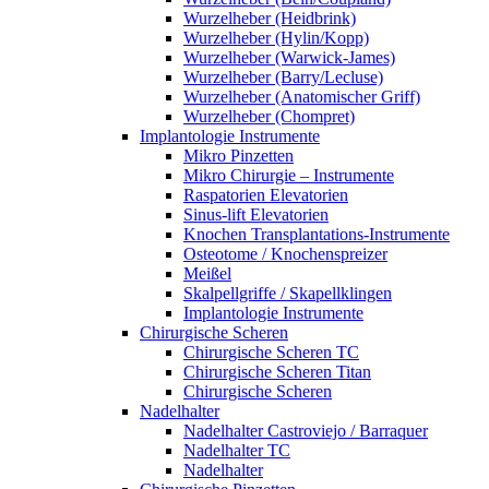
Wurzelheber (Heidbrink)
Wurzelheber (Hylin/Kopp)
Wurzelheber (Warwick-James)
Wurzelheber (Barry/Lecluse)
Wurzelheber (Anatomischer Griff)
Wurzelheber (Chompret)
Implantologie Instrumente
Mikro Pinzetten
Mikro Chirurgie – Instrumente
Raspatorien Elevatorien
Sinus-lift Elevatorien
Knochen Transplantations-Instrumente
Osteotome / Knochenspreizer
Meißel
Skalpellgriffe / Skapellklingen
Implantologie Instrumente
Chirurgische Scheren
Chirurgische Scheren TC
Chirurgische Scheren Titan
Chirurgische Scheren
Nadelhalter
Nadelhalter Castroviejo / Barraquer
Nadelhalter TC
Nadelhalter