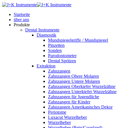
Startseite
über uns
Produkte
Dental Instrumente
Diagnostik
Mundspiegelgriffe / Mundspiegel
Pinzetten
Sonden
Parodontometer
Dental Spritzen
Extraktion
Zahnzangen
Zahnzangen Obere Molaren
Zahnzangen Untere Molaren
Zahnzangen Oberkiefer Wurzelzähne
Zahnzangen Unterkiefer Wurzelzähne
Zahnzangen für Jugendliche
Zahnzangen für Kinder
Zahnzangen Amerikanisches Dekor
Periotome
Luxacut Wurzelheber
Wurzelheber
Wurzelheber (Bein/Coupland)