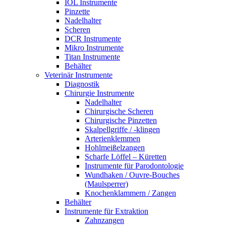
IOL Instrumente
Pinzette
Nadelhalter
Scheren
DCR Instrumente
Mikro Instrumente
Titan Instrumente
Behälter
Veterinär Instrumente
Diagnostik
Chirurgie Instrumente
Nadelhalter
Chirurgische Scheren
Chirurgische Pinzetten
Skalpellgriffe / -klingen
Arterienklemmen
Hohlmeißelzangen
Scharfe Löffel – Küretten
Instrumente für Parodontologie
Wundhaken / Ouvre-Bouches
(Maulsperrer)
Knochenklammern / Zangen
Behälter
Instrumente für Extraktion
Zahnzangen