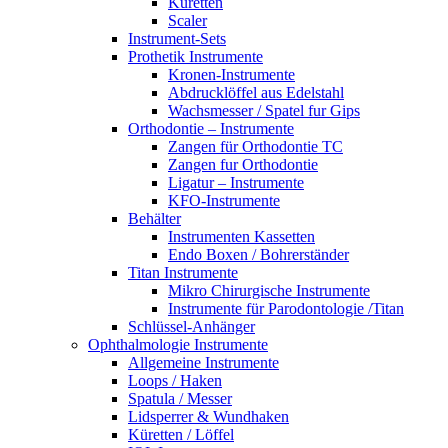
Küretten
Scaler
Instrument-Sets
Prothetik Instrumente
Kronen-Instrumente
Abdrucklöffel aus Edelstahl
Wachsmesser / Spatel fur Gips
Orthodontie – Instrumente
Zangen für Orthodontie TC
Zangen fur Orthodontie
Ligatur – Instrumente
KFO-Instrumente
Behälter
Instrumenten Kassetten
Endo Boxen / Bohrerständer
Titan Instrumente
Mikro Chirurgische Instrumente
Instrumente für Parodontologie /Titan
Schlüssel-Anhänger
Ophthalmologie Instrumente
Allgemeine Instrumente
Loops / Haken
Spatula / Messer
Lidsperrer & Wundhaken
Küretten / Löffel