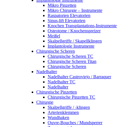
Implantologie Instrumente
Mikro Pinzetten
Mikro Chirurgie – Instrumente
Raspatorien Elevatorien
Sinus-lift Elevatorien
Knochen Transplantations-Instrumente
Osteotome / Knochenspreizer
Meißel
Skalpellgriffe / Skapellklingen
Implantologie Instrumente
Chirurgische Scheren
Chirurgische Scheren TC
Chirurgische Scheren Titan
Chirurgische Scheren
Nadelhalter
Nadelhalter Castroviejo / Barraquer
Nadelhalter TC
Nadelhalter
Chirurgische Pinzetten
Chirurgische Pinzetten TC
Chirurgie
Skalpellgriffe / -klingen
Arterienklemmen
Wundhaken
Ouvre-Bouches / Mundsperrer