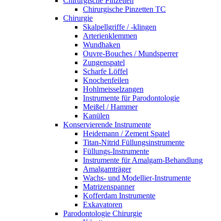
Chirurgische Pinzetten
Chirurgische Pinzetten TC
Chirurgie
Skalpellgriffe / -klingen
Arterienklemmen
Wundhaken
Ouvre-Bouches / Mundsperrer
Zungenspatel
Scharfe Löffel
Knochenfeilen
Hohlmeisselzangen
Instrumente für Parodontologie
Meißel / Hammer
Kanülen
Konservierende Instrumente
Heidemann / Zement Spatel
Titan-Nitrid Füllungsinstrumente
Füllungs-Instrumente
Instrumente für Amalgam-Behandlung
Amalgamträger
Wachs- und Modellier-Instrumente
Matrizenspanner
Kofferdam Instrumente
Exkavatoren
Parodontologie Chirurgie