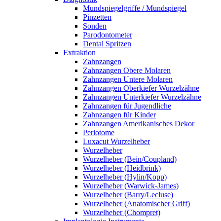
Mundspiegelgriffe / Mundspiegel
Pinzetten
Sonden
Parodontometer
Dental Spritzen
Extraktion
Zahnzangen
Zahnzangen Obere Molaren
Zahnzangen Untere Molaren
Zahnzangen Oberkiefer Wurzelzähne
Zahnzangen Unterkiefer Wurzelzähne
Zahnzangen für Jugendliche
Zahnzangen für Kinder
Zahnzangen Amerikanisches Dekor
Periotome
Luxacut Wurzelheber
Wurzelheber
Wurzelheber (Bein/Coupland)
Wurzelheber (Heidbrink)
Wurzelheber (Hylin/Kopp)
Wurzelheber (Warwick-James)
Wurzelheber (Barry/Lecluse)
Wurzelheber (Anatomischer Griff)
Wurzelheber (Chompret)