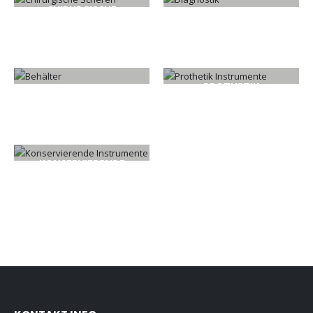
CHIRURGISCHE
DIAGNOSTIK
SCHEREN
88
PRODUKTE
38
PRODUKTE
PROTHETIK
BEHÄLTER
INSTRUMENTE
48
PRODUKTE
79
PRODUKTE
KONSERVIERENDE
INSTRUMENTE
156
PRODUKTE