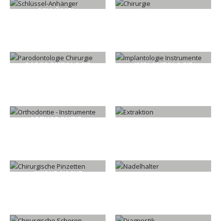
SCHLÜSSEL-
CHIRURGIE
ANHÄNGER
142
PRODUKTE
11
PRODUKTE
PARODONTOLOGIE
IMPLANTOLOGIE
CHIRURGIE
INSTRUMENTE
50
PRODUKTE
204
PRODUKTE
ORTHODONTIE -
EXTRAKTION
INSTRUMENTE
204
PRODUKTE
108
PRODUKTE
CHIRURGISCHE
NADELHALTER
PINZETTEN
32
PRODUKTE
35
PRODUKTE