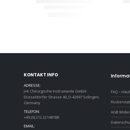
KONTAKT INFO
Informa
ADRESSE:
J+K Chirurgische Instrumente GmbH:
FAQ – Häuf
Düsseldorfer Strasse 40, D-42697 Solingen,
Rückersta
Germany
TELEFON:
AGB Wider
+49 (0) 212 22148788
Datenschu
EMAIL: