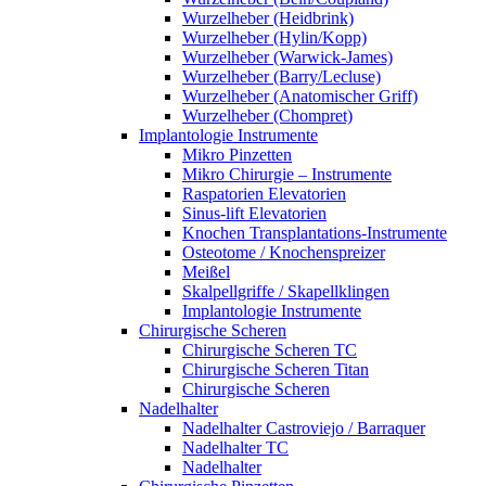
Wurzelheber (Heidbrink)
Wurzelheber (Hylin/Kopp)
Wurzelheber (Warwick-James)
Wurzelheber (Barry/Lecluse)
Wurzelheber (Anatomischer Griff)
Wurzelheber (Chompret)
Implantologie Instrumente
Mikro Pinzetten
Mikro Chirurgie – Instrumente
Raspatorien Elevatorien
Sinus-lift Elevatorien
Knochen Transplantations-Instrumente
Osteotome / Knochenspreizer
Meißel
Skalpellgriffe / Skapellklingen
Implantologie Instrumente
Chirurgische Scheren
Chirurgische Scheren TC
Chirurgische Scheren Titan
Chirurgische Scheren
Nadelhalter
Nadelhalter Castroviejo / Barraquer
Nadelhalter TC
Nadelhalter