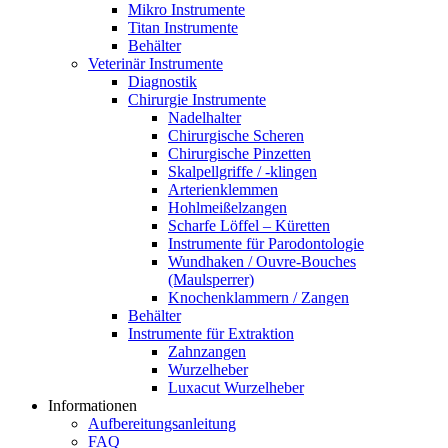
Mikro Instrumente
Titan Instrumente
Behälter
Veterinär Instrumente
Diagnostik
Chirurgie Instrumente
Nadelhalter
Chirurgische Scheren
Chirurgische Pinzetten
Skalpellgriffe / -klingen
Arterienklemmen
Hohlmeißelzangen
Scharfe Löffel – Küretten
Instrumente für Parodontologie
Wundhaken / Ouvre-Bouches
(Maulsperrer)
Knochenklammern / Zangen
Behälter
Instrumente für Extraktion
Zahnzangen
Wurzelheber
Luxacut Wurzelheber
Informationen
Aufbereitungsanleitung
FAQ