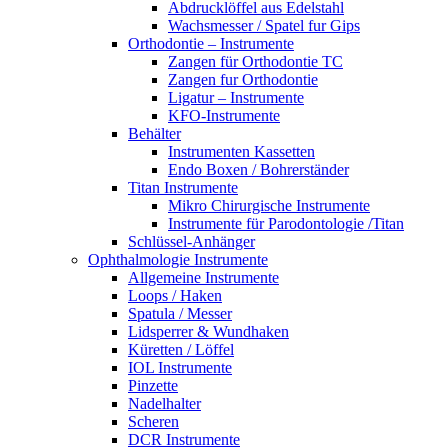
Abdrucklöffel aus Edelstahl
Wachsmesser / Spatel fur Gips
Orthodontie – Instrumente
Zangen für Orthodontie TC
Zangen fur Orthodontie
Ligatur – Instrumente
KFO-Instrumente
Behälter
Instrumenten Kassetten
Endo Boxen / Bohrerständer
Titan Instrumente
Mikro Chirurgische Instrumente
Instrumente für Parodontologie /Titan
Schlüssel-Anhänger
Ophthalmologie Instrumente
Allgemeine Instrumente
Loops / Haken
Spatula / Messer
Lidsperrer & Wundhaken
Küretten / Löffel
IOL Instrumente
Pinzette
Nadelhalter
Scheren
DCR Instrumente