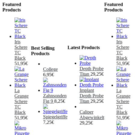
Featured
Featured
Products
Products
Iris
Iris
Schere
Schere
Latest Products
Best Selling
TC
TC
Products
Black
Black
51,95
€
51,95
€
Depth Probe
College
Titan
29,25
€
6,95
€
Implant
La
La
Zahnsonden
Depth Probe
Grange
Grange
Fig 9
8,25
€
Titan
29,25
€
Schere
Schere
TC
TC
Caliper
Black
Black
Spiegelgriffe
Abgewinkelt
51,95
€
51,95
€
7,25
€
29,25
€