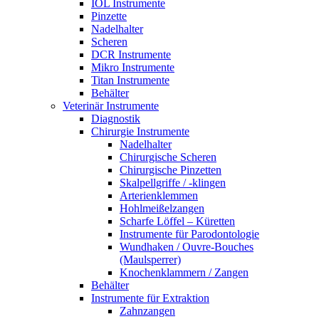
IOL Instrumente
Pinzette
Nadelhalter
Scheren
DCR Instrumente
Mikro Instrumente
Titan Instrumente
Behälter
Veterinär Instrumente
Diagnostik
Chirurgie Instrumente
Nadelhalter
Chirurgische Scheren
Chirurgische Pinzetten
Skalpellgriffe / -klingen
Arterienklemmen
Hohlmeißelzangen
Scharfe Löffel – Küretten
Instrumente für Parodontologie
Wundhaken / Ouvre-Bouches
(Maulsperrer)
Knochenklammern / Zangen
Behälter
Instrumente für Extraktion
Zahnzangen