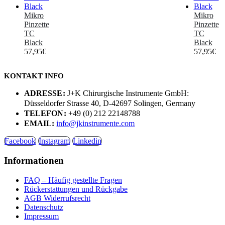
Mikro
Mikro
Pinzette
Pinzette
TC
TC
Black
Black
57,95
€
57,95
€
KONTAKT INFO
ADRESSE:
J+K Chirurgische Instrumente GmbH:
Düsseldorfer Strasse 40, D-42697 Solingen, Germany
TELEFON:
+49 (0) 212 22148788
EMAIL:
info@jkinstrumente.com
Facebook
Instagram
Linkedin
Informationen
FAQ – Häufig gestellte Fragen
Rückerstattungen und Rückgabe
AGB Widerrufsrecht
Datenschutz
Impressum