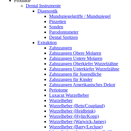
Produkte
Dental Instrumente
Diagnostik
Mundspiegelgriffe / Mundspiegel
Pinzetten
Sonden
Parodontometer
Dental Spritzen
Extraktion
Zahnzangen
Zahnzangen Obere Molaren
Zahnzangen Untere Molaren
Zahnzangen Oberkiefer Wurzelzähne
Zahnzangen Unterkiefer Wurzelzähne
Zahnzangen für Jugendliche
Zahnzangen für Kinder
Zahnzangen Amerikanisches Dekor
Periotome
Luxacut Wurzelheber
Wurzelheber
Wurzelheber (Bein/Coupland)
Wurzelheber (Heidbrink)
Wurzelheber (Hylin/Kopp)
Wurzelheber (Warwick-James)
Wurzelheber (Barry/Lecluse)