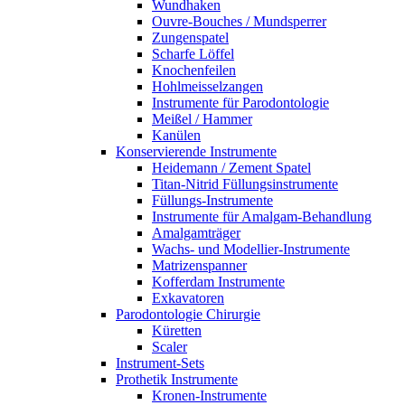
Wundhaken
Ouvre-Bouches / Mundsperrer
Zungenspatel
Scharfe Löffel
Knochenfeilen
Hohlmeisselzangen
Instrumente für Parodontologie
Meißel / Hammer
Kanülen
Konservierende Instrumente
Heidemann / Zement Spatel
Titan-Nitrid Füllungsinstrumente
Füllungs-Instrumente
Instrumente für Amalgam-Behandlung
Amalgamträger
Wachs- und Modellier-Instrumente
Matrizenspanner
Kofferdam Instrumente
Exkavatoren
Parodontologie Chirurgie
Küretten
Scaler
Instrument-Sets
Prothetik Instrumente
Kronen-Instrumente