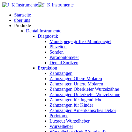
Startseite
über uns
Produkte
Dental Instrumente
Diagnostik
Mundspiegelgriffe / Mundspiegel
Pinzetten
Sonden
Parodontometer
Dental Spritzen
Extraktion
Zahnzangen
Zahnzangen Obere Molaren
Zahnzangen Untere Molaren
Zahnzangen Oberkiefer Wurzelzähne
Zahnzangen Unterkiefer Wurzelzähne
Zahnzangen für Jugendliche
Zahnzangen für Kinder
Zahnzangen Amerikanisches Dekor
Periotome
Luxacut Wurzelheber
Wurzelheber
Wurzelheber (Bein/Coupland)