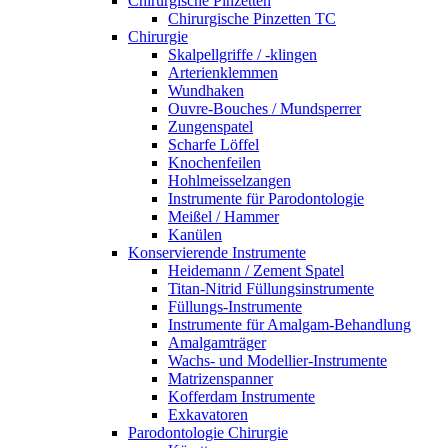
Chirurgische Pinzetten
Chirurgische Pinzetten TC
Chirurgie
Skalpellgriffe / -klingen
Arterienklemmen
Wundhaken
Ouvre-Bouches / Mundsperrer
Zungenspatel
Scharfe Löffel
Knochenfeilen
Hohlmeisselzangen
Instrumente für Parodontologie
Meißel / Hammer
Kanülen
Konservierende Instrumente
Heidemann / Zement Spatel
Titan-Nitrid Füllungsinstrumente
Füllungs-Instrumente
Instrumente für Amalgam-Behandlung
Amalgamträger
Wachs- und Modellier-Instrumente
Matrizenspanner
Kofferdam Instrumente
Exkavatoren
Parodontologie Chirurgie