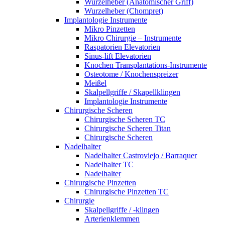
Wurzelheber (Anatomischer Griff)
Wurzelheber (Chompret)
Implantologie Instrumente
Mikro Pinzetten
Mikro Chirurgie – Instrumente
Raspatorien Elevatorien
Sinus-lift Elevatorien
Knochen Transplantations-Instrumente
Osteotome / Knochenspreizer
Meißel
Skalpellgriffe / Skapellklingen
Implantologie Instrumente
Chirurgische Scheren
Chirurgische Scheren TC
Chirurgische Scheren Titan
Chirurgische Scheren
Nadelhalter
Nadelhalter Castroviejo / Barraquer
Nadelhalter TC
Nadelhalter
Chirurgische Pinzetten
Chirurgische Pinzetten TC
Chirurgie
Skalpellgriffe / -klingen
Arterienklemmen