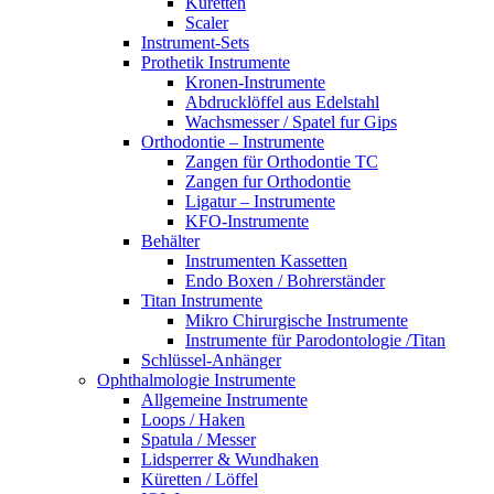
Küretten
Scaler
Instrument-Sets
Prothetik Instrumente
Kronen-Instrumente
Abdrucklöffel aus Edelstahl
Wachsmesser / Spatel fur Gips
Orthodontie – Instrumente
Zangen für Orthodontie TC
Zangen fur Orthodontie
Ligatur – Instrumente
KFO-Instrumente
Behälter
Instrumenten Kassetten
Endo Boxen / Bohrerständer
Titan Instrumente
Mikro Chirurgische Instrumente
Instrumente für Parodontologie /Titan
Schlüssel-Anhänger
Ophthalmologie Instrumente
Allgemeine Instrumente
Loops / Haken
Spatula / Messer
Lidsperrer & Wundhaken
Küretten / Löffel