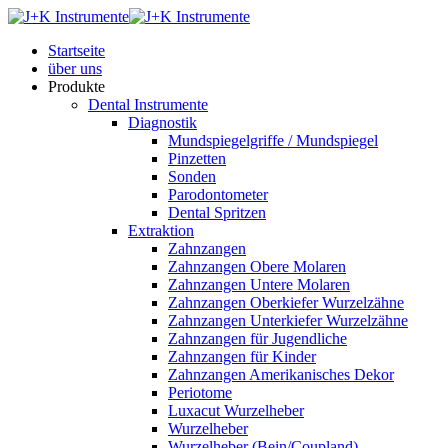
Startseite
über uns
Produkte
Dental Instrumente
Diagnostik
Mundspiegelgriffe / Mundspiegel
Pinzetten
Sonden
Parodontometer
Dental Spritzen
Extraktion
Zahnzangen
Zahnzangen Obere Molaren
Zahnzangen Untere Molaren
Zahnzangen Oberkiefer Wurzelzähne
Zahnzangen Unterkiefer Wurzelzähne
Zahnzangen für Jugendliche
Zahnzangen für Kinder
Zahnzangen Amerikanisches Dekor
Periotome
Luxacut Wurzelheber
Wurzelheber
Wurzelheber (Bein/Coupland)