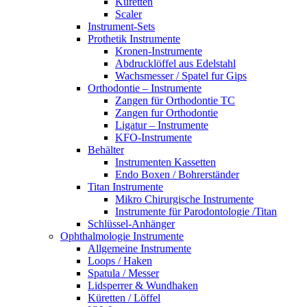
Küretten
Scaler
Instrument-Sets
Prothetik Instrumente
Kronen-Instrumente
Abdrucklöffel aus Edelstahl
Wachsmesser / Spatel fur Gips
Orthodontie – Instrumente
Zangen für Orthodontie TC
Zangen fur Orthodontie
Ligatur – Instrumente
KFO-Instrumente
Behälter
Instrumenten Kassetten
Endo Boxen / Bohrerständer
Titan Instrumente
Mikro Chirurgische Instrumente
Instrumente für Parodontologie /Titan
Schlüssel-Anhänger
Ophthalmologie Instrumente
Allgemeine Instrumente
Loops / Haken
Spatula / Messer
Lidsperrer & Wundhaken
Küretten / Löffel