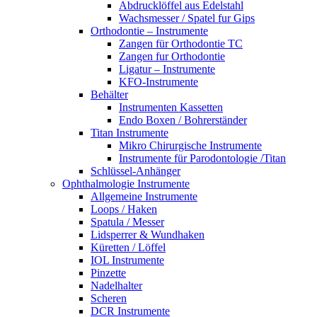
Abdrucklöffel aus Edelstahl
Wachsmesser / Spatel fur Gips
Orthodontie – Instrumente
Zangen für Orthodontie TC
Zangen fur Orthodontie
Ligatur – Instrumente
KFO-Instrumente
Behälter
Instrumenten Kassetten
Endo Boxen / Bohrerständer
Titan Instrumente
Mikro Chirurgische Instrumente
Instrumente für Parodontologie /Titan
Schlüssel-Anhänger
Ophthalmologie Instrumente
Allgemeine Instrumente
Loops / Haken
Spatula / Messer
Lidsperrer & Wundhaken
Küretten / Löffel
IOL Instrumente
Pinzette
Nadelhalter
Scheren
DCR Instrumente