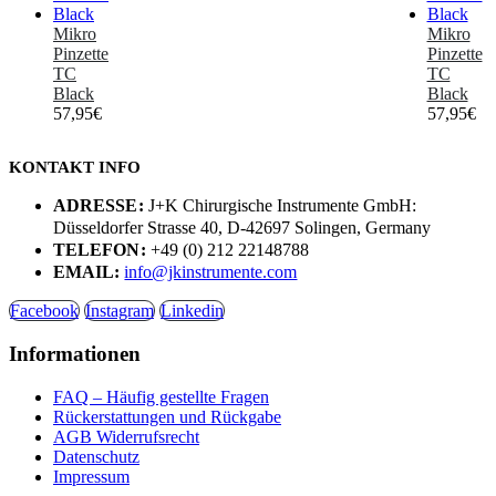
Mikro
Mikro
Pinzette
Pinzette
TC
TC
Black
Black
57,95
€
57,95
€
KONTAKT INFO
ADRESSE:
J+K Chirurgische Instrumente GmbH:
Düsseldorfer Strasse 40, D-42697 Solingen, Germany
TELEFON:
+49 (0) 212 22148788
EMAIL:
info@jkinstrumente.com
Facebook
Instagram
Linkedin
Informationen
FAQ – Häufig gestellte Fragen
Rückerstattungen und Rückgabe
AGB Widerrufsrecht
Datenschutz
Impressum