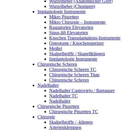
Wurzelheber (Anatomischer Griff)
Wurzelheber (Chompret)
Implantologie Instrumente
Mikro Pinzetten
Mikro Chirurgie – Instrumente
Raspatorien Elevatorien
Sinus-lift Elevatorien
Knochen Transplantations-Instrumente
Osteotome / Knochenspreizer
Meißel
Skalpellgriffe / Skapellklingen
Implantologie Instrumente
Chirurgische Scheren
Chirurgische Scheren TC
Chirurgische Scheren Titan
Chirurgische Scheren
Nadelhalter
Nadelhalter Castroviejo / Barraquer
Nadelhalter TC
Nadelhalter
Chirurgische Pinzetten
Chirurgische Pinzetten TC
Chirurgie
Skalpellgriffe / -klingen
Arterienklemmen