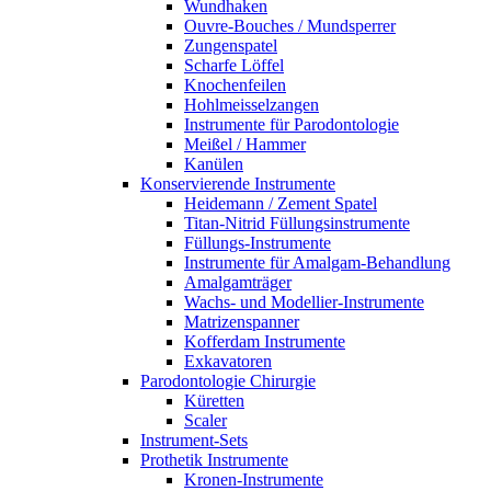
Wundhaken
Ouvre-Bouches / Mundsperrer
Zungenspatel
Scharfe Löffel
Knochenfeilen
Hohlmeisselzangen
Instrumente für Parodontologie
Meißel / Hammer
Kanülen
Konservierende Instrumente
Heidemann / Zement Spatel
Titan-Nitrid Füllungsinstrumente
Füllungs-Instrumente
Instrumente für Amalgam-Behandlung
Amalgamträger
Wachs- und Modellier-Instrumente
Matrizenspanner
Kofferdam Instrumente
Exkavatoren
Parodontologie Chirurgie
Küretten
Scaler
Instrument-Sets
Prothetik Instrumente
Kronen-Instrumente