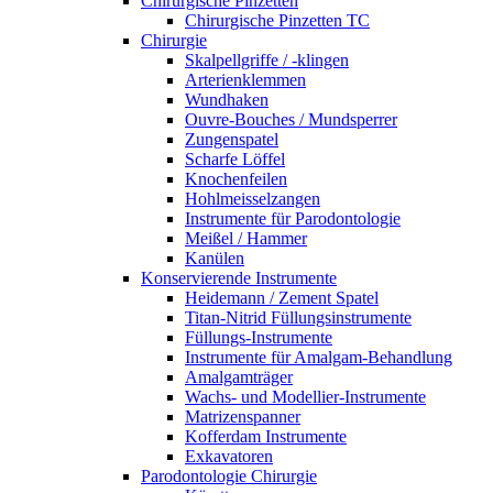
Chirurgische Pinzetten
Chirurgische Pinzetten TC
Chirurgie
Skalpellgriffe / -klingen
Arterienklemmen
Wundhaken
Ouvre-Bouches / Mundsperrer
Zungenspatel
Scharfe Löffel
Knochenfeilen
Hohlmeisselzangen
Instrumente für Parodontologie
Meißel / Hammer
Kanülen
Konservierende Instrumente
Heidemann / Zement Spatel
Titan-Nitrid Füllungsinstrumente
Füllungs-Instrumente
Instrumente für Amalgam-Behandlung
Amalgamträger
Wachs- und Modellier-Instrumente
Matrizenspanner
Kofferdam Instrumente
Exkavatoren
Parodontologie Chirurgie