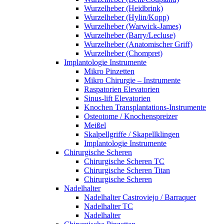
Wurzelheber (Heidbrink)
Wurzelheber (Hylin/Kopp)
Wurzelheber (Warwick-James)
Wurzelheber (Barry/Lecluse)
Wurzelheber (Anatomischer Griff)
Wurzelheber (Chompret)
Implantologie Instrumente
Mikro Pinzetten
Mikro Chirurgie – Instrumente
Raspatorien Elevatorien
Sinus-lift Elevatorien
Knochen Transplantations-Instrumente
Osteotome / Knochenspreizer
Meißel
Skalpellgriffe / Skapellklingen
Implantologie Instrumente
Chirurgische Scheren
Chirurgische Scheren TC
Chirurgische Scheren Titan
Chirurgische Scheren
Nadelhalter
Nadelhalter Castroviejo / Barraquer
Nadelhalter TC
Nadelhalter