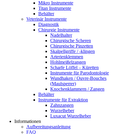
Mikro Instrumente
Titan Instrumente
Behälter
Veterinär Instrumente
Diagnostik
Chirurgie Instrumente
Nadelhalter
Chirurgische Scheren
Chirurgische Pinzetten
Skalpellgriffe / -klingen
Arterienklemmen
Hohlmeißelzangen
Scharfe Löffel – Küretten
Instrumente für Parodontologie
Wundhaken / Ouvre-Bouches
(Maulsperrer)
Knochenklammern / Zangen
Behälter
Instrumente für Extraktion
Zahnzangen
Wurzelheber
Luxacut Wurzelheber
Informationen
Aufbereitungsanleitung
FAQ