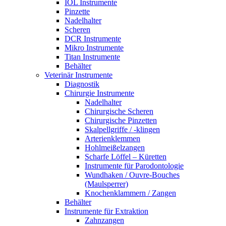
IOL Instrumente
Pinzette
Nadelhalter
Scheren
DCR Instrumente
Mikro Instrumente
Titan Instrumente
Behälter
Veterinär Instrumente
Diagnostik
Chirurgie Instrumente
Nadelhalter
Chirurgische Scheren
Chirurgische Pinzetten
Skalpellgriffe / -klingen
Arterienklemmen
Hohlmeißelzangen
Scharfe Löffel – Küretten
Instrumente für Parodontologie
Wundhaken / Ouvre-Bouches
(Maulsperrer)
Knochenklammern / Zangen
Behälter
Instrumente für Extraktion
Zahnzangen