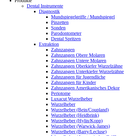
Produkte
Dental Instrumente
Diagnostik
Mundspiegelgriffe / Mundspiegel
Pinzetten
Sonden
Parodontometer
Dental Spritzen
Extraktion
Zahnzangen
Zahnzangen Obere Molaren
Zahnzangen Untere Molaren
Zahnzangen Oberkiefer Wurzelzähne
Zahnzangen Unterkiefer Wurzelzähne
Zahnzangen für Jugendliche
Zahnzangen für Kinder
Zahnzangen Amerikanisches Dekor
Periotome
Luxacut Wurzelheber
Wurzelheber
Wurzelheber (Bein/Coupland)
Wurzelheber (Heidbrink)
Wurzelheber (Hylin/Kopp)
Wurzelheber (Warwick-James)
Wurzelheber (Barry/Lecluse)