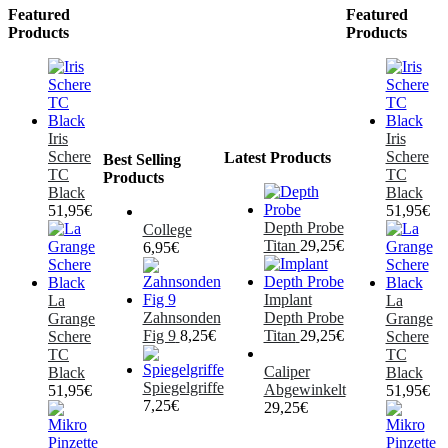
Featured
Featured
Products
Products
Iris
Iris
Schere
Schere
Latest Products
Best Selling
TC
TC
Products
Black
Black
51,95
€
51,95
€
Depth Probe
College
Titan
29,25
€
6,95
€
Implant
La
La
Zahnsonden
Depth Probe
Grange
Grange
Fig 9
8,25
€
Titan
29,25
€
Schere
Schere
TC
TC
Caliper
Black
Black
Spiegelgriffe
Abgewinkelt
51,95
€
51,95
€
7,25
€
29,25
€