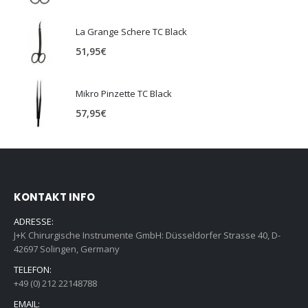
La Grange Schere TC Black
51,95
€
Mikro Pinzette TC Black
57,95
€
KONTAKT INFO
ADRESSE:
J+K Chirurgische Instrumente GmbH: Düsseldorfer Strasse 40, D-
42697 Solingen, Germany
TELEFON:
+49 (0) 212 22148788
EMAIL: