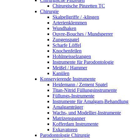
Chirurgische Pinzetten
Chirurgische Pinzetten TC
Chirurgie
Skalpellgriffe / -klingen
Arterienklemmen
Wundhaken
Ouvre-Bouches / Mundsperrer
Zungenspatel
Scharfe Löffel
Knochenfeilen
Hohlmeisselzangen
Instrumente für Parodontologie
Meißel / Hammer
Kanülen
Konservierende Instrumente
Heidemann / Zement Spatel
Titan-Nitrid Füllungsinstrumente
Füllungs-Instrumente
Instrumente für Amalgam-Behandlung
Amalgamträger
Wachs- und Modellier-Instrumente
Matrizenspanner
Kofferdam Instrumente
Exkavatoren
Parodontologie Chirurgie