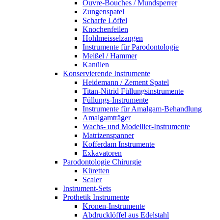
Ouvre-Bouches / Mundsperrer
Zungenspatel
Scharfe Löffel
Knochenfeilen
Hohlmeisselzangen
Instrumente für Parodontologie
Meißel / Hammer
Kanülen
Konservierende Instrumente
Heidemann / Zement Spatel
Titan-Nitrid Füllungsinstrumente
Füllungs-Instrumente
Instrumente für Amalgam-Behandlung
Amalgamträger
Wachs- und Modellier-Instrumente
Matrizenspanner
Kofferdam Instrumente
Exkavatoren
Parodontologie Chirurgie
Küretten
Scaler
Instrument-Sets
Prothetik Instrumente
Kronen-Instrumente
Abdrucklöffel aus Edelstahl