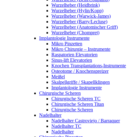
Wurzelheber (Heidbrink)
Wurzelheber (Hylin/Kopp)
Wurzelheber (Warwick-James)
Wurzelheber (Barry/Lecluse)
Wurzelheber (Anatomischer Griff)
Wurzelheber (Chompret)
Implantologie Instrumente
Mikro Pinzetten
Mikro Chirurgie – Instrumente
Raspatorien Elevatorien
Sinus-lift Elevatorien
Knochen Transplantations-Instrumente
Osteotome / Knochenspreizer
Meißel
Skalpellgriffe / Skapellklingen
Implantologie Instrumente
Chirurgische Scheren
Chirurgische Scheren TC
Chirurgische Scheren Titan
Chirurgische Scheren
Nadelhalter
Nadelhalter Castroviejo / Barraquer
Nadelhalter TC
Nadelhalter