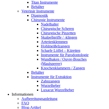
Titan Instrumente
Behälter
Veterinär Instrumente
Diagnostik
Chirurgie Instrumente
Nadelhalter
Chirurgische Scheren
Chirurgische Pinzetten
Skalpellgriffe / -klingen
Arterienklemmen
Hohlmeißelzangen
Scharfe Löffel – Küretten
Instrumente für Parodontologie
Wundhaken / Ouvre-Bouches
(Maulsperrer)
Knochenklammern / Zangen
Behälter
Instrumente für Extraktion
Zahnzangen
Wurzelheber
Luxacut Wurzelheber
Informationen
Aufbereitungsanleitung
FAQ
Blog-Artikel