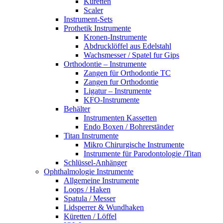
Küretten
Scaler
Instrument-Sets
Prothetik Instrumente
Kronen-Instrumente
Abdrucklöffel aus Edelstahl
Wachsmesser / Spatel fur Gips
Orthodontie – Instrumente
Zangen für Orthodontie TC
Zangen fur Orthodontie
Ligatur – Instrumente
KFO-Instrumente
Behälter
Instrumenten Kassetten
Endo Boxen / Bohrerständer
Titan Instrumente
Mikro Chirurgische Instrumente
Instrumente für Parodontologie /Titan
Schlüssel-Anhänger
Ophthalmologie Instrumente
Allgemeine Instrumente
Loops / Haken
Spatula / Messer
Lidsperrer & Wundhaken
Küretten / Löffel