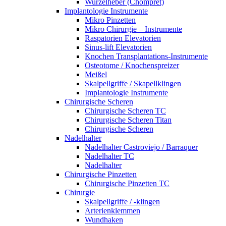
Wurzelheber (Chompret)
Implantologie Instrumente
Mikro Pinzetten
Mikro Chirurgie – Instrumente
Raspatorien Elevatorien
Sinus-lift Elevatorien
Knochen Transplantations-Instrumente
Osteotome / Knochenspreizer
Meißel
Skalpellgriffe / Skapellklingen
Implantologie Instrumente
Chirurgische Scheren
Chirurgische Scheren TC
Chirurgische Scheren Titan
Chirurgische Scheren
Nadelhalter
Nadelhalter Castroviejo / Barraquer
Nadelhalter TC
Nadelhalter
Chirurgische Pinzetten
Chirurgische Pinzetten TC
Chirurgie
Skalpellgriffe / -klingen
Arterienklemmen
Wundhaken