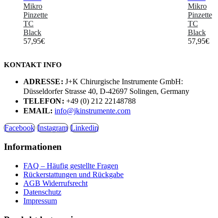
Mikro
Mikro
Pinzette
Pinzette
TC
TC
Black
Black
57,95
€
57,95
€
KONTAKT INFO
ADRESSE:
J+K Chirurgische Instrumente GmbH:
Düsseldorfer Strasse 40, D-42697 Solingen, Germany
TELEFON:
+49 (0) 212 22148788
EMAIL:
info@jkinstrumente.com
Facebook
Instagram
Linkedin
Informationen
FAQ – Häufig gestellte Fragen
Rückerstattungen und Rückgabe
AGB Widerrufsrecht
Datenschutz
Impressum