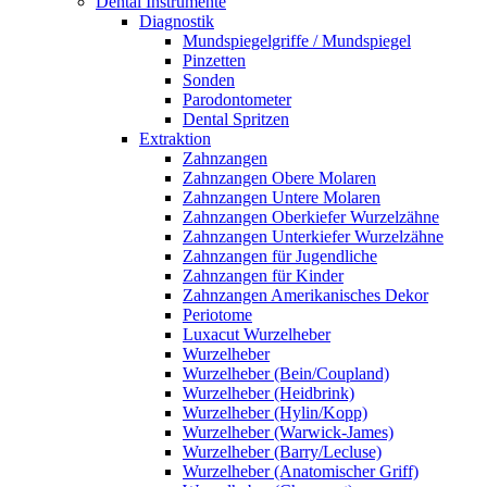
Dental Instrumente
Diagnostik
Mundspiegelgriffe / Mundspiegel
Pinzetten
Sonden
Parodontometer
Dental Spritzen
Extraktion
Zahnzangen
Zahnzangen Obere Molaren
Zahnzangen Untere Molaren
Zahnzangen Oberkiefer Wurzelzähne
Zahnzangen Unterkiefer Wurzelzähne
Zahnzangen für Jugendliche
Zahnzangen für Kinder
Zahnzangen Amerikanisches Dekor
Periotome
Luxacut Wurzelheber
Wurzelheber
Wurzelheber (Bein/Coupland)
Wurzelheber (Heidbrink)
Wurzelheber (Hylin/Kopp)
Wurzelheber (Warwick-James)
Wurzelheber (Barry/Lecluse)
Wurzelheber (Anatomischer Griff)