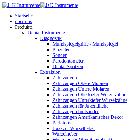
Startseite
über uns
Produkte
Dental Instrumente
Diagnostik
Mundspiegelgriffe / Mundspiegel
Pinzetten
Sonden
Parodontometer
Dental Spritzen
Extraktion
Zahnzangen
Zahnzangen Obere Molaren
Zahnzangen Untere Molaren
Zahnzangen Oberkiefer Wurzelzähne
Zahnzangen Unterkiefer Wurzelzähne
Zahnzangen für Jugendliche
Zahnzangen für Kinder
Zahnzangen Amerikanisches Dekor
Periotome
Luxacut Wurzelheber
Wurzelheber
Wurzelheber (Bein/Coupland)