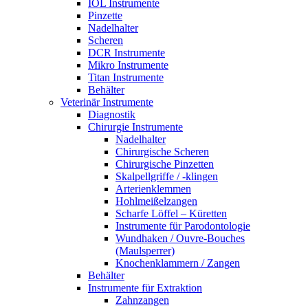
IOL Instrumente
Pinzette
Nadelhalter
Scheren
DCR Instrumente
Mikro Instrumente
Titan Instrumente
Behälter
Veterinär Instrumente
Diagnostik
Chirurgie Instrumente
Nadelhalter
Chirurgische Scheren
Chirurgische Pinzetten
Skalpellgriffe / -klingen
Arterienklemmen
Hohlmeißelzangen
Scharfe Löffel – Küretten
Instrumente für Parodontologie
Wundhaken / Ouvre-Bouches
(Maulsperrer)
Knochenklammern / Zangen
Behälter
Instrumente für Extraktion
Zahnzangen