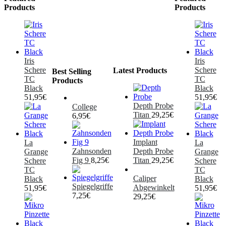
Products
Products
Iris
Iris
Schere
Schere
Latest Products
Best Selling
TC
TC
Products
Black
Black
51,95
€
51,95
€
Depth Probe
College
Titan
29,25
€
6,95
€
Implant
La
La
Zahnsonden
Depth Probe
Grange
Grange
Fig 9
8,25
€
Titan
29,25
€
Schere
Schere
TC
TC
Caliper
Black
Black
Spiegelgriffe
Abgewinkelt
51,95
€
51,95
€
7,25
€
29,25
€