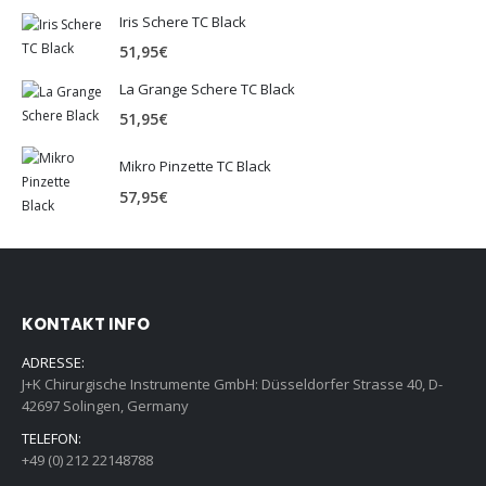
Iris Schere TC Black
51,95
€
La Grange Schere TC Black
51,95
€
Mikro Pinzette TC Black
57,95
€
KONTAKT INFO
ADRESSE:
J+K Chirurgische Instrumente GmbH: Düsseldorfer Strasse 40, D-
42697 Solingen, Germany
TELEFON:
+49 (0) 212 22148788