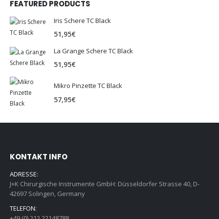
FEATURED PRODUCTS
Iris Schere TC Black
51,95
€
La Grange Schere TC Black
51,95
€
Mikro Pinzette TC Black
57,95
€
KONTAKT INFO
ADRESSE:
J+K Chirurgische Instrumente GmbH: Düsseldorfer Strasse 40, D-
42697 Solingen, Germany
TELEFON:
+49 (0) 212 22148788