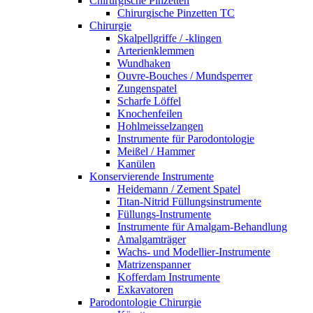
Chirurgische Pinzetten
Chirurgische Pinzetten TC
Chirurgie
Skalpellgriffe / -klingen
Arterienklemmen
Wundhaken
Ouvre-Bouches / Mundsperrer
Zungenspatel
Scharfe Löffel
Knochenfeilen
Hohlmeisselzangen
Instrumente für Parodontologie
Meißel / Hammer
Kanülen
Konservierende Instrumente
Heidemann / Zement Spatel
Titan-Nitrid Füllungsinstrumente
Füllungs-Instrumente
Instrumente für Amalgam-Behandlung
Amalgamträger
Wachs- und Modellier-Instrumente
Matrizenspanner
Kofferdam Instrumente
Exkavatoren
Parodontologie Chirurgie