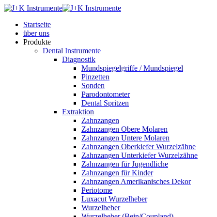
Startseite
über uns
Produkte
Dental Instrumente
Diagnostik
Mundspiegelgriffe / Mundspiegel
Pinzetten
Sonden
Parodontometer
Dental Spritzen
Extraktion
Zahnzangen
Zahnzangen Obere Molaren
Zahnzangen Untere Molaren
Zahnzangen Oberkiefer Wurzelzähne
Zahnzangen Unterkiefer Wurzelzähne
Zahnzangen für Jugendliche
Zahnzangen für Kinder
Zahnzangen Amerikanisches Dekor
Periotome
Luxacut Wurzelheber
Wurzelheber
Wurzelheber (Bein/Coupland)