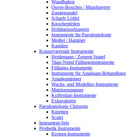
Wundhaken
Ouvre-Bouches / Mundsperrer
Zungenspatel
Scharfe Löffel
Knochenfeilen
Hohlmeisselzangen
Instrumente für Parodontologie
Meißel / Hammer
Kanülen
Konservierende Instrumente
Heidemann / Zement Spatel
Titan-Nitrid Füllungsinstrumente
Füllungs-Instrumente
Instrumente für Amalgam-Behandlung
Amalgamträger
Wachs- und Modellier-Instrumente
Matrizenspanner
Kofferdam Instrumente
Exkavatoren
Parodontologie Chirurgie
Küretten
Scaler
Instrument-Sets
Prothetik Instrumente
Kronen-Instrumente