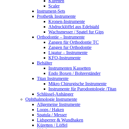
Küretten
Scaler
Instrument-Sets
Prothetik Instrumente
Kronen-Instrumente
Abdrucklöffel aus Edelstahl
Wachsmesser / Spatel fur Gips
Orthodontie – Instrumente
Zangen für Orthodontie TC
Zangen fur Orthodontie
Ligatur – Instrumente
KFO-Instrumente
Behälter
Instrumenten Kassetten
Endo Boxen / Bohrerständer
Titan Instrumente
Mikro Chirurgische Instrumente
Instrumente für Parodontologie /Titan
Schlüssel-Anhänger
Ophthalmologie Instrumente
Allgemeine Instrumente
Loops / Haken
Spatula / Messer
Lidsperrer & Wundhaken
Küretten / Löffel