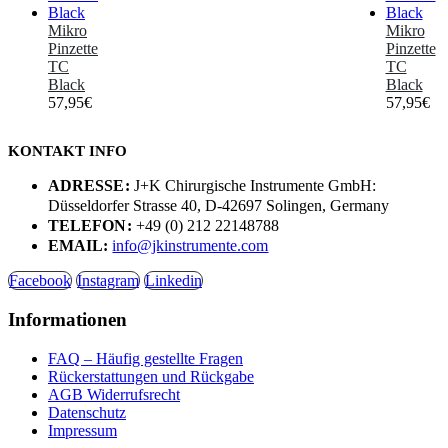
Mikro
Mikro
Pinzette
Pinzette
TC
TC
Black
Black
57,95
€
57,95
€
KONTAKT INFO
ADRESSE:
J+K Chirurgische Instrumente GmbH:
Düsseldorfer Strasse 40, D-42697 Solingen, Germany
TELEFON:
+49 (0) 212 22148788
EMAIL:
info@jkinstrumente.com
Facebook
Instagram
Linkedin
Informationen
FAQ – Häufig gestellte Fragen
Rückerstattungen und Rückgabe
AGB Widerrufsrecht
Datenschutz
Impressum