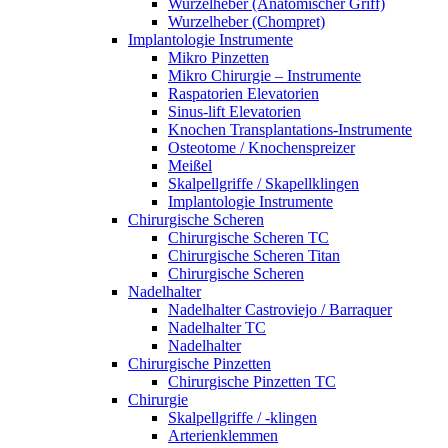
Wurzelheber (Anatomischer Griff)
Wurzelheber (Chompret)
Implantologie Instrumente
Mikro Pinzetten
Mikro Chirurgie – Instrumente
Raspatorien Elevatorien
Sinus-lift Elevatorien
Knochen Transplantations-Instrumente
Osteotome / Knochenspreizer
Meißel
Skalpellgriffe / Skapellklingen
Implantologie Instrumente
Chirurgische Scheren
Chirurgische Scheren TC
Chirurgische Scheren Titan
Chirurgische Scheren
Nadelhalter
Nadelhalter Castroviejo / Barraquer
Nadelhalter TC
Nadelhalter
Chirurgische Pinzetten
Chirurgische Pinzetten TC
Chirurgie
Skalpellgriffe / -klingen
Arterienklemmen