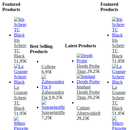
Featured
Featured
Products
Products
Iris
Iris
Schere
Schere
Latest Products
Best Selling
TC
TC
Products
Black
Black
51,95
€
51,95
€
Depth Probe
College
Titan
29,25
€
6,95
€
Implant
La
La
Zahnsonden
Depth Probe
Grange
Grange
Fig 9
8,25
€
Titan
29,25
€
Schere
Schere
TC
TC
Caliper
Black
Black
Spiegelgriffe
Abgewinkelt
51,95
€
51,95
€
7,25
€
29,25
€