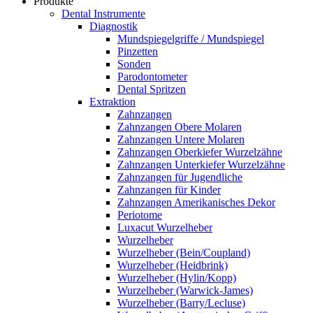
Produkte
Dental Instrumente
Diagnostik
Mundspiegelgriffe / Mundspiegel
Pinzetten
Sonden
Parodontometer
Dental Spritzen
Extraktion
Zahnzangen
Zahnzangen Obere Molaren
Zahnzangen Untere Molaren
Zahnzangen Oberkiefer Wurzelzähne
Zahnzangen Unterkiefer Wurzelzähne
Zahnzangen für Jugendliche
Zahnzangen für Kinder
Zahnzangen Amerikanisches Dekor
Periotome
Luxacut Wurzelheber
Wurzelheber
Wurzelheber (Bein/Coupland)
Wurzelheber (Heidbrink)
Wurzelheber (Hylin/Kopp)
Wurzelheber (Warwick-James)
Wurzelheber (Barry/Lecluse)