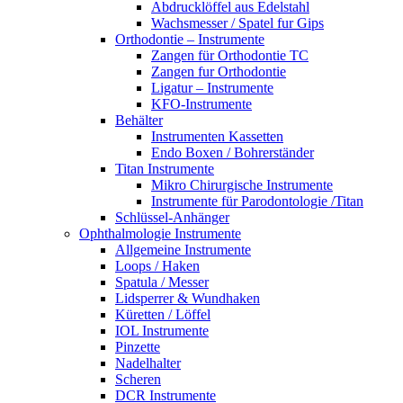
Abdrucklöffel aus Edelstahl
Wachsmesser / Spatel fur Gips
Orthodontie – Instrumente
Zangen für Orthodontie TC
Zangen fur Orthodontie
Ligatur – Instrumente
KFO-Instrumente
Behälter
Instrumenten Kassetten
Endo Boxen / Bohrerständer
Titan Instrumente
Mikro Chirurgische Instrumente
Instrumente für Parodontologie /Titan
Schlüssel-Anhänger
Ophthalmologie Instrumente
Allgemeine Instrumente
Loops / Haken
Spatula / Messer
Lidsperrer & Wundhaken
Küretten / Löffel
IOL Instrumente
Pinzette
Nadelhalter
Scheren
DCR Instrumente