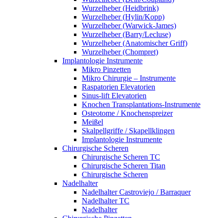
Wurzelheber (Heidbrink)
Wurzelheber (Hylin/Kopp)
Wurzelheber (Warwick-James)
Wurzelheber (Barry/Lecluse)
Wurzelheber (Anatomischer Griff)
Wurzelheber (Chompret)
Implantologie Instrumente
Mikro Pinzetten
Mikro Chirurgie – Instrumente
Raspatorien Elevatorien
Sinus-lift Elevatorien
Knochen Transplantations-Instrumente
Osteotome / Knochenspreizer
Meißel
Skalpellgriffe / Skapellklingen
Implantologie Instrumente
Chirurgische Scheren
Chirurgische Scheren TC
Chirurgische Scheren Titan
Chirurgische Scheren
Nadelhalter
Nadelhalter Castroviejo / Barraquer
Nadelhalter TC
Nadelhalter