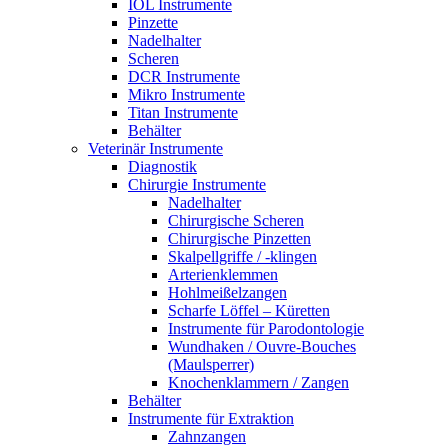
IOL Instrumente
Pinzette
Nadelhalter
Scheren
DCR Instrumente
Mikro Instrumente
Titan Instrumente
Behälter
Veterinär Instrumente
Diagnostik
Chirurgie Instrumente
Nadelhalter
Chirurgische Scheren
Chirurgische Pinzetten
Skalpellgriffe / -klingen
Arterienklemmen
Hohlmeißelzangen
Scharfe Löffel – Küretten
Instrumente für Parodontologie
Wundhaken / Ouvre-Bouches
(Maulsperrer)
Knochenklammern / Zangen
Behälter
Instrumente für Extraktion
Zahnzangen