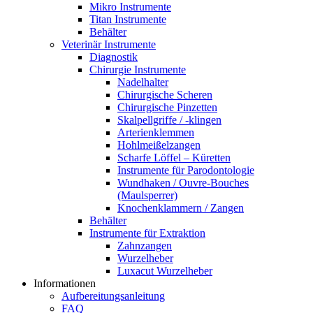
Mikro Instrumente
Titan Instrumente
Behälter
Veterinär Instrumente
Diagnostik
Chirurgie Instrumente
Nadelhalter
Chirurgische Scheren
Chirurgische Pinzetten
Skalpellgriffe / -klingen
Arterienklemmen
Hohlmeißelzangen
Scharfe Löffel – Küretten
Instrumente für Parodontologie
Wundhaken / Ouvre-Bouches
(Maulsperrer)
Knochenklammern / Zangen
Behälter
Instrumente für Extraktion
Zahnzangen
Wurzelheber
Luxacut Wurzelheber
Informationen
Aufbereitungsanleitung
FAQ