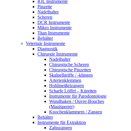
IOL Instrumente
Pinzette
Nadelhalter
Scheren
DCR Instrumente
Mikro Instrumente
Titan Instrumente
Behälter
Veterinär Instrumente
Diagnostik
Chirurgie Instrumente
Nadelhalter
Chirurgische Scheren
Chirurgische Pinzetten
Skalpellgriffe / -klingen
Arterienklemmen
Hohlmeißelzangen
Scharfe Löffel – Küretten
Instrumente für Parodontologie
Wundhaken / Ouvre-Bouches
(Maulsperrer)
Knochenklammern / Zangen
Behälter
Instrumente für Extraktion
Zahnzangen