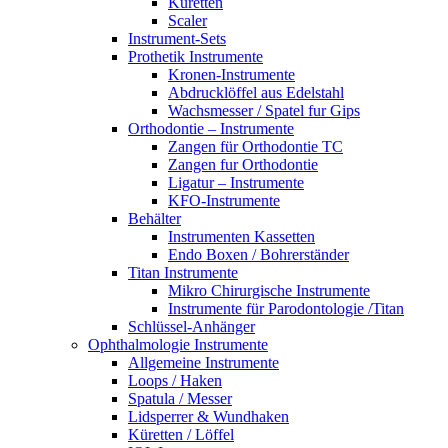
Küretten
Scaler
Instrument-Sets
Prothetik Instrumente
Kronen-Instrumente
Abdrucklöffel aus Edelstahl
Wachsmesser / Spatel fur Gips
Orthodontie – Instrumente
Zangen für Orthodontie TC
Zangen fur Orthodontie
Ligatur – Instrumente
KFO-Instrumente
Behälter
Instrumenten Kassetten
Endo Boxen / Bohrerständer
Titan Instrumente
Mikro Chirurgische Instrumente
Instrumente für Parodontologie /Titan
Schlüssel-Anhänger
Ophthalmologie Instrumente
Allgemeine Instrumente
Loops / Haken
Spatula / Messer
Lidsperrer & Wundhaken
Küretten / Löffel