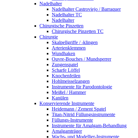
Nadelhalter
Nadelhalter Castroviejo / Barraquer
Nadelhalter TC
Nadelhalter
Chirurgische Pinzetten
Chirurgische Pinzetten TC
Chirurgie
Skalpellgriffe / -klingen
Arterienklemmen
Wundhaken
Ouvre-Bouches / Mundsperrer
Zungenspatel
Scharfe Löffel
Knochenfeilen
Hohlmeisselzangen
Instrumente für Parodontologie
Meißel / Hammer
Kanülen
Konservierende Instrumente
Heidemann / Zement Spatel
Titan-Nitrid Füllungsinstrumente
Füllungs-Instrumente
Instrumente für Amalgam-Behandlung
Amalgamträger
Wachs- und Modellier-Instrumente