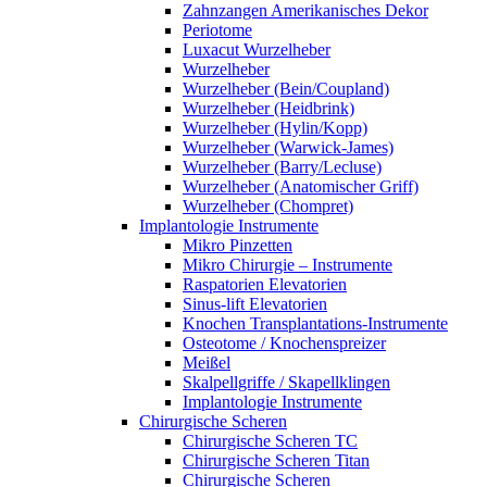
Zahnzangen Amerikanisches Dekor
Periotome
Luxacut Wurzelheber
Wurzelheber
Wurzelheber (Bein/Coupland)
Wurzelheber (Heidbrink)
Wurzelheber (Hylin/Kopp)
Wurzelheber (Warwick-James)
Wurzelheber (Barry/Lecluse)
Wurzelheber (Anatomischer Griff)
Wurzelheber (Chompret)
Implantologie Instrumente
Mikro Pinzetten
Mikro Chirurgie – Instrumente
Raspatorien Elevatorien
Sinus-lift Elevatorien
Knochen Transplantations-Instrumente
Osteotome / Knochenspreizer
Meißel
Skalpellgriffe / Skapellklingen
Implantologie Instrumente
Chirurgische Scheren
Chirurgische Scheren TC
Chirurgische Scheren Titan
Chirurgische Scheren