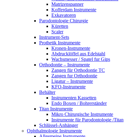
Matrizenspanner
Kofferdam Instrumente
Exkavatoren
Parodontologie Chirurgie
Küretten
Scaler
Instrument-Sets
Prothetik Instrumente
Kronen-Instrumente
Abdrucklöffel aus Edelstahl
Wachsmesser / Spatel fur Gips
Orthodontie – Instrumente
Zangen für Orthodontie TC
Zangen fur Orthodontie
Ligatur – Instrumente
KFO-Instrumente
Behälter
Instrumenten Kassetten
Endo Boxen / Bohrerständer
Titan Instrumente
Mikro Chirurgische Instrumente
Instrumente für Parodontologie /Titan
Schlüssel-Anhänger
Ophthalmologie Instrumente
Allgemeine Instrumente