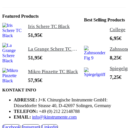
Featured Products
Best Selling Products
Iris Schere TC Black
College
51,95
€
6,95
€
La Grange Schere TC Black
51,95
€
8,25
€
Spiegelg
Mikro Pinzette TC Black
7,25
€
57,95
€
KONTAKT INFO
ADRESSE:
J+K Chirurgische Instrumente GmbH:
Düsseldorfer Strasse 40, D-42697 Solingen, Germany
TELEFON:
+49 (0) 212 22148788
EMAIL:
info@jkinstrumente.com
Facebook
Instagram
Linkedin