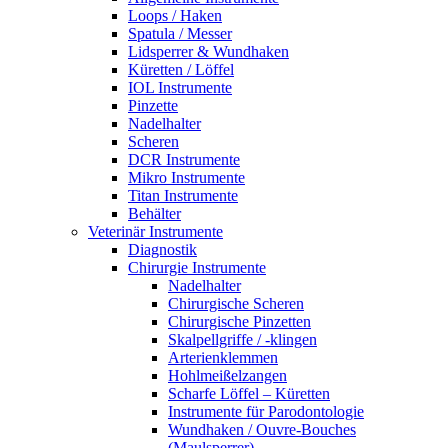
Loops / Haken
Spatula / Messer
Lidsperrer & Wundhaken
Küretten / Löffel
IOL Instrumente
Pinzette
Nadelhalter
Scheren
DCR Instrumente
Mikro Instrumente
Titan Instrumente
Behälter
Veterinär Instrumente
Diagnostik
Chirurgie Instrumente
Nadelhalter
Chirurgische Scheren
Chirurgische Pinzetten
Skalpellgriffe / -klingen
Arterienklemmen
Hohlmeißelzangen
Scharfe Löffel – Küretten
Instrumente für Parodontologie
Wundhaken / Ouvre-Bouches
(Maulsperrer)