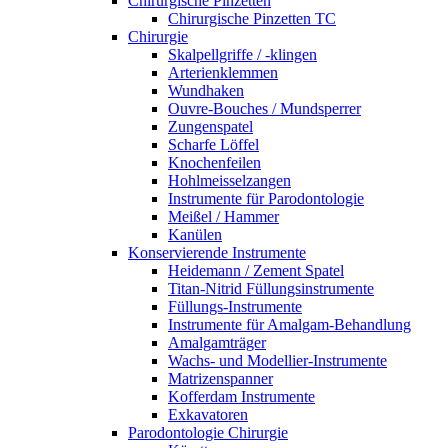
Chirurgische Pinzetten
Chirurgische Pinzetten TC
Chirurgie
Skalpellgriffe / -klingen
Arterienklemmen
Wundhaken
Ouvre-Bouches / Mundsperrer
Zungenspatel
Scharfe Löffel
Knochenfeilen
Hohlmeisselzangen
Instrumente für Parodontologie
Meißel / Hammer
Kanülen
Konservierende Instrumente
Heidemann / Zement Spatel
Titan-Nitrid Füllungsinstrumente
Füllungs-Instrumente
Instrumente für Amalgam-Behandlung
Amalgamträger
Wachs- und Modellier-Instrumente
Matrizenspanner
Kofferdam Instrumente
Exkavatoren
Parodontologie Chirurgie