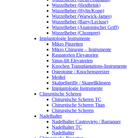
Wurzelheber (Heidbrink)
Wurzelheber (Hylin/Kopp)
Wurzelheber (Warwick-James)
Wurzelheber (Barry/Lecluse)
Wurzelheber (Anatomischer Griff)
Wurzelheber (Chompret)
Implantologie Instrumente
Mikro Pinzetten
Mikro Chirurgie – Instrumente
Raspatorien Elevatorien
Sinus-lift Elevatorien
Knochen Transplantations-Instrumente
Osteotome / Knochenspreizer
Meißel
Skalpellgriffe / Skapellklingen
Implantologie Instrumente
Chirurgische Scheren
Chirurgische Scheren TC
Chirurgische Scheren Titan
Chirurgische Scheren
Nadelhalter
Nadelhalter Castroviejo / Barraquer
Nadelhalter TC
Nadelhalter