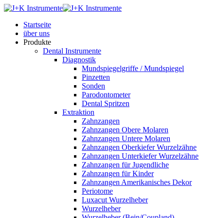
Startseite
über uns
Produkte
Dental Instrumente
Diagnostik
Mundspiegelgriffe / Mundspiegel
Pinzetten
Sonden
Parodontometer
Dental Spritzen
Extraktion
Zahnzangen
Zahnzangen Obere Molaren
Zahnzangen Untere Molaren
Zahnzangen Oberkiefer Wurzelzähne
Zahnzangen Unterkiefer Wurzelzähne
Zahnzangen für Jugendliche
Zahnzangen für Kinder
Zahnzangen Amerikanisches Dekor
Periotome
Luxacut Wurzelheber
Wurzelheber
Wurzelheber (Bein/Coupland)