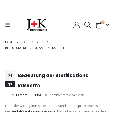
0
HOME
BLOG
BLOG
BEDEUTUNG DER STERILISATIONS KASSETTE
Bedeutung der Sterilisations
21
Apr.
kassette
für
By
J+K team
Blog
Kommentare deaktiviert
Bedeutung
Einer der wichtigsten Aspekte des Sterilisationsprozesses ist
der
die
Dental-Sterilisationskassette
. Dentalkassetten wurden in den
Sterilisations