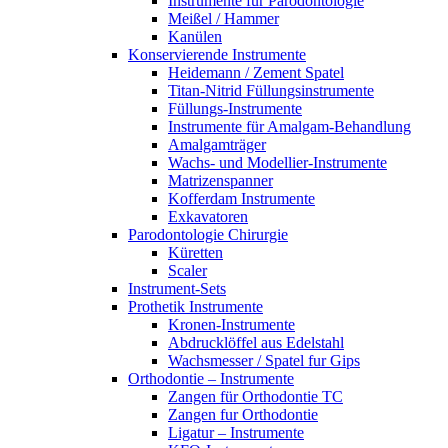
Instrumente für Parodontologie
Meißel / Hammer
Kanülen
Konservierende Instrumente
Heidemann / Zement Spatel
Titan-Nitrid Füllungsinstrumente
Füllungs-Instrumente
Instrumente für Amalgam-Behandlung
Amalgamträger
Wachs- und Modellier-Instrumente
Matrizenspanner
Kofferdam Instrumente
Exkavatoren
Parodontologie Chirurgie
Küretten
Scaler
Instrument-Sets
Prothetik Instrumente
Kronen-Instrumente
Abdrucklöffel aus Edelstahl
Wachsmesser / Spatel fur Gips
Orthodontie – Instrumente
Zangen für Orthodontie TC
Zangen fur Orthodontie
Ligatur – Instrumente