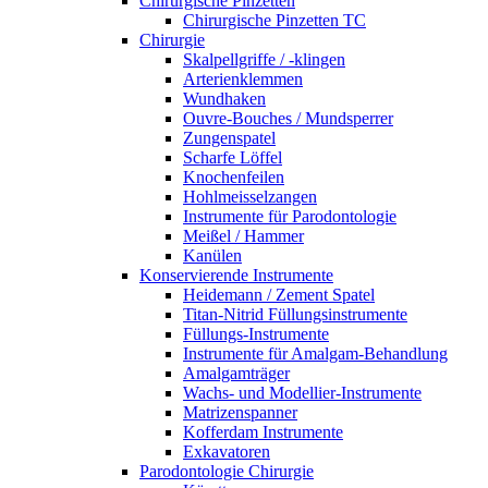
Chirurgische Pinzetten
Chirurgische Pinzetten TC
Chirurgie
Skalpellgriffe / -klingen
Arterienklemmen
Wundhaken
Ouvre-Bouches / Mundsperrer
Zungenspatel
Scharfe Löffel
Knochenfeilen
Hohlmeisselzangen
Instrumente für Parodontologie
Meißel / Hammer
Kanülen
Konservierende Instrumente
Heidemann / Zement Spatel
Titan-Nitrid Füllungsinstrumente
Füllungs-Instrumente
Instrumente für Amalgam-Behandlung
Amalgamträger
Wachs- und Modellier-Instrumente
Matrizenspanner
Kofferdam Instrumente
Exkavatoren
Parodontologie Chirurgie