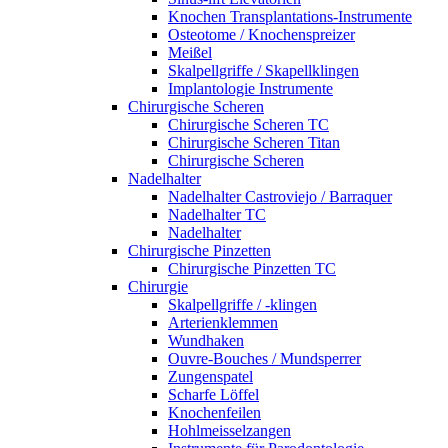
Knochen Transplantations-Instrumente
Osteotome / Knochenspreizer
Meißel
Skalpellgriffe / Skapellklingen
Implantologie Instrumente
Chirurgische Scheren
Chirurgische Scheren TC
Chirurgische Scheren Titan
Chirurgische Scheren
Nadelhalter
Nadelhalter Castroviejo / Barraquer
Nadelhalter TC
Nadelhalter
Chirurgische Pinzetten
Chirurgische Pinzetten TC
Chirurgie
Skalpellgriffe / -klingen
Arterienklemmen
Wundhaken
Ouvre-Bouches / Mundsperrer
Zungenspatel
Scharfe Löffel
Knochenfeilen
Hohlmeisselzangen