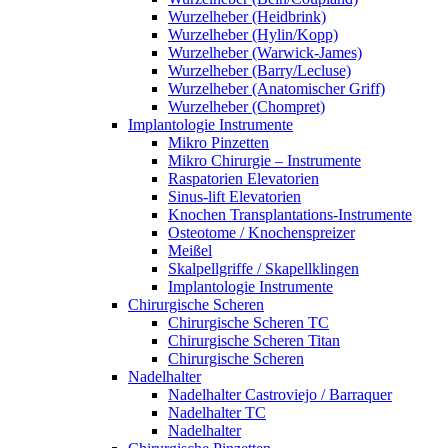
Wurzelheber (Heidbrink)
Wurzelheber (Hylin/Kopp)
Wurzelheber (Warwick-James)
Wurzelheber (Barry/Lecluse)
Wurzelheber (Anatomischer Griff)
Wurzelheber (Chompret)
Implantologie Instrumente
Mikro Pinzetten
Mikro Chirurgie – Instrumente
Raspatorien Elevatorien
Sinus-lift Elevatorien
Knochen Transplantations-Instrumente
Osteotome / Knochenspreizer
Meißel
Skalpellgriffe / Skapellklingen
Implantologie Instrumente
Chirurgische Scheren
Chirurgische Scheren TC
Chirurgische Scheren Titan
Chirurgische Scheren
Nadelhalter
Nadelhalter Castroviejo / Barraquer
Nadelhalter TC
Nadelhalter