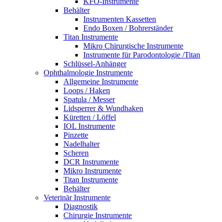
KFO-Instrumente
Behälter
Instrumenten Kassetten
Endo Boxen / Bohrerständer
Titan Instrumente
Mikro Chirurgische Instrumente
Instrumente für Parodontologie /Titan
Schlüssel-Anhänger
Ophthalmologie Instrumente
Allgemeine Instrumente
Loops / Haken
Spatula / Messer
Lidsperrer & Wundhaken
Küretten / Löffel
IOL Instrumente
Pinzette
Nadelhalter
Scheren
DCR Instrumente
Mikro Instrumente
Titan Instrumente
Behälter
Veterinär Instrumente
Diagnostik
Chirurgie Instrumente