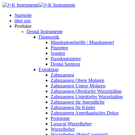
Startseite
über uns
Produkte
Dental Instrumente
Diagnostik
Mundspiegelgriffe / Mundspiegel
Pinzetten
Sonden
Parodontometer
Dental Spritzen
Extraktion
Zahnzangen
Zahnzangen Obere Molaren
Zahnzangen Untere Molaren
Zahnzangen Oberkiefer Wurzelzähne
Zahnzangen Unterkiefer Wurzelzähne
Zahnzangen für Jugendliche
Zahnzangen für Kinder
Zahnzangen Amerikanisches Dekor
Periotome
Luxacut Wurzelheber
Wurzelheber
Wurzelheber (Bein/Coupland)