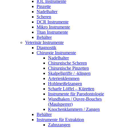
IOL Instrumente
Pinzette
Nadelhalter
Scheren
DCR Instrumente
Mikro Instrumente
Titan Instrumente
Behälter
Veterinär Instrumente
Diagnostik
Chirurgie Instrumente
Nadelhalter
Chirurgische Scheren
Chirurgische Pinzetten
Skalpellgriffe / -klingen
Arterienklemmen
Hohlmeißelzangen
Scharfe Löffel – Küretten
Instrumente für Parodontologie
Wundhaken / Ouvre-Bouches
(Maulsperrer)
Knochenklammern / Zangen
Behälter
Instrumente für Extraktion
Zahnzangen