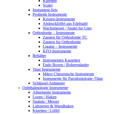
Küretten
Scaler
Instrument-Sets
Prothetik Instrumente
Kronen-Instrumente
Abdrucklöffel aus Edelstahl
Wachsmesser / Spatel fur Gips
Orthodontie – Instrumente
Zangen für Orthodontie TC
Zangen fur Orthodontie
Ligatur – Instrumente
KFO-Instrumente
Behälter
Instrumenten Kassetten
Endo Boxen / Bohrerständer
Titan Instrumente
Mikro Chirurgische Instrumente
Instrumente für Parodontologie /Titan
Schlüssel-Anhänger
Ophthalmologie Instrumente
Allgemeine Instrumente
Loops / Haken
Spatula / Messer
Lidsperrer & Wundhaken
Küretten / Löffel