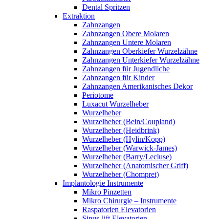
Dental Spritzen
Extraktion
Zahnzangen
Zahnzangen Obere Molaren
Zahnzangen Untere Molaren
Zahnzangen Oberkiefer Wurzelzähne
Zahnzangen Unterkiefer Wurzelzähne
Zahnzangen für Jugendliche
Zahnzangen für Kinder
Zahnzangen Amerikanisches Dekor
Periotome
Luxacut Wurzelheber
Wurzelheber
Wurzelheber (Bein/Coupland)
Wurzelheber (Heidbrink)
Wurzelheber (Hylin/Kopp)
Wurzelheber (Warwick-James)
Wurzelheber (Barry/Lecluse)
Wurzelheber (Anatomischer Griff)
Wurzelheber (Chompret)
Implantologie Instrumente
Mikro Pinzetten
Mikro Chirurgie – Instrumente
Raspatorien Elevatorien
Sinus-lift Elevatorien