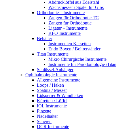
Abdrucklöffel aus Edelstahl
Wachsmesser / Spatel fur Gips
Orthodontie – Instrumente
Zangen für Orthodontie TC
Zangen fur Orthodontie
Ligatur – Instrumente
KFO-Instrumente
Behälter
Instrumenten Kassetten
Endo Boxen / Bohrerständer
Titan Instrumente
Mikro Chirurgische Instrumente
Instrumente für Parodontologie /Titan
Schlüssel-Anhänger
Ophthalmologie Instrumente
Allgemeine Instrumente
Loops / Haken
Spatula / Messer
Lidsperrer & Wundhaken
Küretten / Löffel
IOL Instrumente
Pinzette
Nadelhalter
Scheren
DCR Instrumente