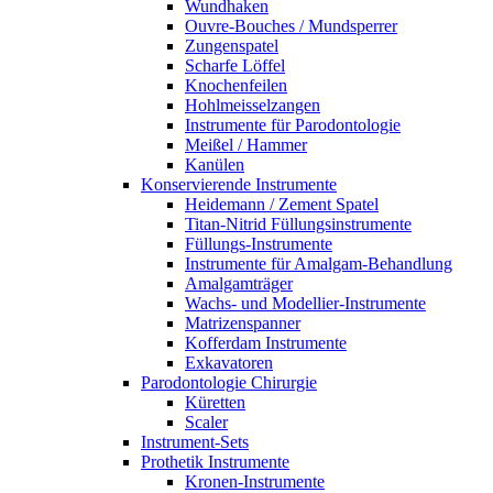
Wundhaken
Ouvre-Bouches / Mundsperrer
Zungenspatel
Scharfe Löffel
Knochenfeilen
Hohlmeisselzangen
Instrumente für Parodontologie
Meißel / Hammer
Kanülen
Konservierende Instrumente
Heidemann / Zement Spatel
Titan-Nitrid Füllungsinstrumente
Füllungs-Instrumente
Instrumente für Amalgam-Behandlung
Amalgamträger
Wachs- und Modellier-Instrumente
Matrizenspanner
Kofferdam Instrumente
Exkavatoren
Parodontologie Chirurgie
Küretten
Scaler
Instrument-Sets
Prothetik Instrumente
Kronen-Instrumente