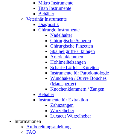
Mikro Instrumente
Titan Instrumente
Behälter
Veterinär Instrumente
Diagnostik
Chirurgie Instrumente
Nadelhalter
Chirurgische Scheren
Chirurgische Pinzetten
Skalpellgriffe / -klingen
Arterienklemmen
Hohlmeißelzangen
Scharfe Löffel – Küretten
Instrumente für Parodontologie
Wundhaken / Ouvre-Bouches
(Maulsperrer)
Knochenklammern / Zangen
Behälter
Instrumente für Extraktion
Zahnzangen
Wurzelheber
Luxacut Wurzelheber
Informationen
Aufbereitungsanleitung
FAQ