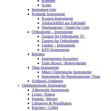
Küretten
Scaler
Instrument-Sets
Prothetik Instrumente
Kronen-Instrumente
Abdrucklöffel aus Edelstahl
Wachsmesser / Spatel fur Gips
Orthodontie – Instrumente
Zangen für Orthodontie TC
Zangen fur Orthodontie
Ligatur – Instrumente
KFO-Instrumente
Behälter
Instrumenten Kassetten
Endo Boxen / Bohrerständer
Titan Instrumente
Mikro Chirurgische Instrumente
Instrumente für Parodontologie /Titan
Schlüssel-Anhänger
Ophthalmologie Instrumente
Allgemeine Instrumente
Loops / Haken
Spatula / Messer
Lidsperrer & Wundhaken
Küretten / Löffel