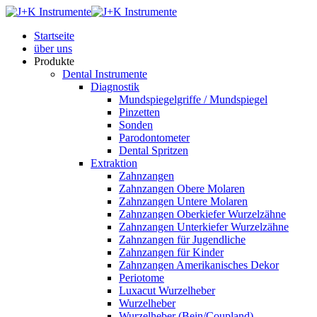
Startseite
über uns
Produkte
Dental Instrumente
Diagnostik
Mundspiegelgriffe / Mundspiegel
Pinzetten
Sonden
Parodontometer
Dental Spritzen
Extraktion
Zahnzangen
Zahnzangen Obere Molaren
Zahnzangen Untere Molaren
Zahnzangen Oberkiefer Wurzelzähne
Zahnzangen Unterkiefer Wurzelzähne
Zahnzangen für Jugendliche
Zahnzangen für Kinder
Zahnzangen Amerikanisches Dekor
Periotome
Luxacut Wurzelheber
Wurzelheber
Wurzelheber (Bein/Coupland)