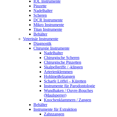
IOL Instrumente
Pinzette
Nadelhalter
Scheren
DCR Instrumente
Mikro Instrumente
Titan Instrumente
Behälter
Veterinär Instrumente
Diagnostik
Chirurgie Instrumente
Nadelhalter
Chirurgische Scheren
Chirurgische Pinzetten
Skalpellgriffe / -klingen
Arterienklemmen
Hohlmeißelzangen
Scharfe Löffel – Küretten
Instrumente für Parodontologie
Wundhaken / Ouvre-Bouches
(Maulsperrer)
Knochenklammern / Zangen
Behälter
Instrumente für Extraktion
Zahnzangen