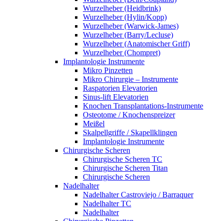
Wurzelheber (Heidbrink)
Wurzelheber (Hylin/Kopp)
Wurzelheber (Warwick-James)
Wurzelheber (Barry/Lecluse)
Wurzelheber (Anatomischer Griff)
Wurzelheber (Chompret)
Implantologie Instrumente
Mikro Pinzetten
Mikro Chirurgie – Instrumente
Raspatorien Elevatorien
Sinus-lift Elevatorien
Knochen Transplantations-Instrumente
Osteotome / Knochenspreizer
Meißel
Skalpellgriffe / Skapellklingen
Implantologie Instrumente
Chirurgische Scheren
Chirurgische Scheren TC
Chirurgische Scheren Titan
Chirurgische Scheren
Nadelhalter
Nadelhalter Castroviejo / Barraquer
Nadelhalter TC
Nadelhalter