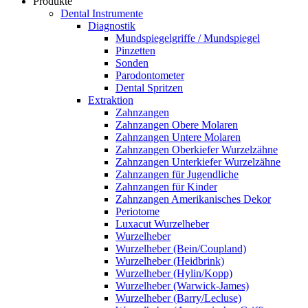
Produkte
Dental Instrumente
Diagnostik
Mundspiegelgriffe / Mundspiegel
Pinzetten
Sonden
Parodontometer
Dental Spritzen
Extraktion
Zahnzangen
Zahnzangen Obere Molaren
Zahnzangen Untere Molaren
Zahnzangen Oberkiefer Wurzelzähne
Zahnzangen Unterkiefer Wurzelzähne
Zahnzangen für Jugendliche
Zahnzangen für Kinder
Zahnzangen Amerikanisches Dekor
Periotome
Luxacut Wurzelheber
Wurzelheber
Wurzelheber (Bein/Coupland)
Wurzelheber (Heidbrink)
Wurzelheber (Hylin/Kopp)
Wurzelheber (Warwick-James)
Wurzelheber (Barry/Lecluse)