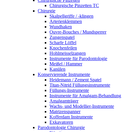
Chirurgische Pinzetten
Chirurgische Pinzetten TC
Chirurgie
Skalpellgriffe / -klingen
Arterienklemmen
Wundhaken
Ouvre-Bouches / Mundsperrer
Zungenspatel
Scharfe Löffel
Knochenfeilen
Hohlmeisselzangen
Instrumente für Parodontologie
Meißel / Hammer
Kanülen
Konservierende Instrumente
Heidemann / Zement Spatel
Titan-Nitrid Füllungsinstrumente
Füllungs-Instrumente
Instrumente für Amalgam-Behandlung
Amalgamträger
Wachs- und Modellier-Instrumente
Matrizenspanner
Kofferdam Instrumente
Exkavatoren
Parodontologie Chirurgie