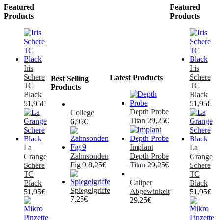
Featured
Featured
Products
Products
Iris
Iris
Schere
Schere
Latest Products
Best Selling
TC
TC
Products
Black
Black
51,95
€
51,95
€
Depth Probe
College
Titan
29,25
€
6,95
€
Implant
La
La
Zahnsonden
Depth Probe
Grange
Grange
Fig 9
8,25
€
Titan
29,25
€
Schere
Schere
TC
TC
Caliper
Black
Black
Spiegelgriffe
Abgewinkelt
51,95
€
51,95
€
7,25
€
29,25
€