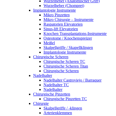
Wurzelheber (Anatomischer Griff)
Wurzelheber (Chompret)
Implantologie Instrumente
Mikro Pinzetten
Mikro Chirurgie – Instrumente
Raspatorien Elevatorien
Sinus-lift Elevatorien
Knochen Transplantations-Instrumente
Osteotome / Knochenspreizer
Meißel
Skalpellgriffe / Skapellklingen
Implantologie Instrumente
Chirurgische Scheren
Chirurgische Scheren TC
Chirurgische Scheren Titan
Chirurgische Scheren
Nadelhalter
Nadelhalter Castroviejo / Barraquer
Nadelhalter TC
Nadelhalter
Chirurgische Pinzetten
Chirurgische Pinzetten TC
Chirurgie
Skalpellgriffe / -klingen
Arterienklemmen