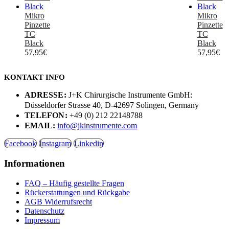
Mikro
Mikro
Pinzette
Pinzette
TC
TC
Black
Black
57,95
€
57,95
€
KONTAKT INFO
ADRESSE:
J+K Chirurgische Instrumente GmbH:
Düsseldorfer Strasse 40, D-42697 Solingen, Germany
TELEFON:
+49 (0) 212 22148788
EMAIL:
info@jkinstrumente.com
Facebook
Instagram
Linkedin
Informationen
FAQ – Häufig gestellte Fragen
Rückerstattungen und Rückgabe
AGB Widerrufsrecht
Datenschutz
Impressum