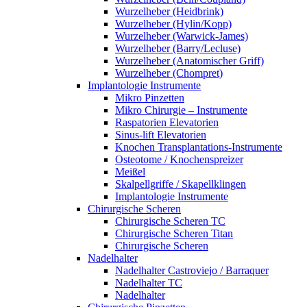
Wurzelheber (Heidbrink)
Wurzelheber (Hylin/Kopp)
Wurzelheber (Warwick-James)
Wurzelheber (Barry/Lecluse)
Wurzelheber (Anatomischer Griff)
Wurzelheber (Chompret)
Implantologie Instrumente
Mikro Pinzetten
Mikro Chirurgie – Instrumente
Raspatorien Elevatorien
Sinus-lift Elevatorien
Knochen Transplantations-Instrumente
Osteotome / Knochenspreizer
Meißel
Skalpellgriffe / Skapellklingen
Implantologie Instrumente
Chirurgische Scheren
Chirurgische Scheren TC
Chirurgische Scheren Titan
Chirurgische Scheren
Nadelhalter
Nadelhalter Castroviejo / Barraquer
Nadelhalter TC
Nadelhalter