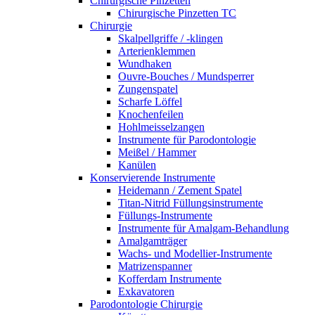
Chirurgische Pinzetten
Chirurgische Pinzetten TC
Chirurgie
Skalpellgriffe / -klingen
Arterienklemmen
Wundhaken
Ouvre-Bouches / Mundsperrer
Zungenspatel
Scharfe Löffel
Knochenfeilen
Hohlmeisselzangen
Instrumente für Parodontologie
Meißel / Hammer
Kanülen
Konservierende Instrumente
Heidemann / Zement Spatel
Titan-Nitrid Füllungsinstrumente
Füllungs-Instrumente
Instrumente für Amalgam-Behandlung
Amalgamträger
Wachs- und Modellier-Instrumente
Matrizenspanner
Kofferdam Instrumente
Exkavatoren
Parodontologie Chirurgie