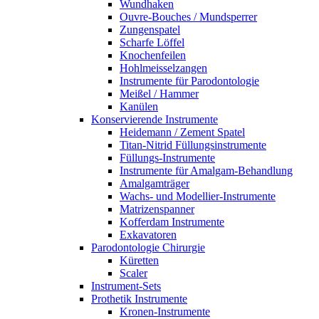
Wundhaken
Ouvre-Bouches / Mundsperrer
Zungenspatel
Scharfe Löffel
Knochenfeilen
Hohlmeisselzangen
Instrumente für Parodontologie
Meißel / Hammer
Kanülen
Konservierende Instrumente
Heidemann / Zement Spatel
Titan-Nitrid Füllungsinstrumente
Füllungs-Instrumente
Instrumente für Amalgam-Behandlung
Amalgamträger
Wachs- und Modellier-Instrumente
Matrizenspanner
Kofferdam Instrumente
Exkavatoren
Parodontologie Chirurgie
Küretten
Scaler
Instrument-Sets
Prothetik Instrumente
Kronen-Instrumente