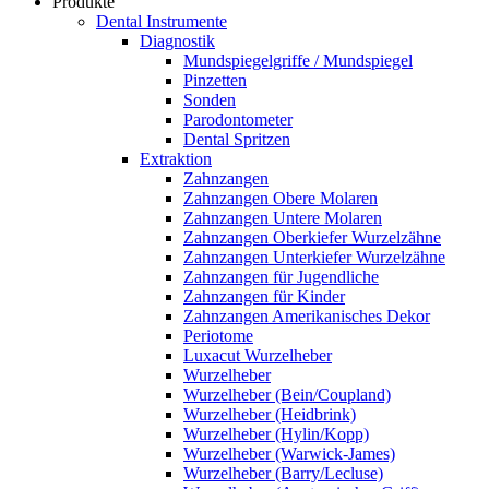
Produkte
Dental Instrumente
Diagnostik
Mundspiegelgriffe / Mundspiegel
Pinzetten
Sonden
Parodontometer
Dental Spritzen
Extraktion
Zahnzangen
Zahnzangen Obere Molaren
Zahnzangen Untere Molaren
Zahnzangen Oberkiefer Wurzelzähne
Zahnzangen Unterkiefer Wurzelzähne
Zahnzangen für Jugendliche
Zahnzangen für Kinder
Zahnzangen Amerikanisches Dekor
Periotome
Luxacut Wurzelheber
Wurzelheber
Wurzelheber (Bein/Coupland)
Wurzelheber (Heidbrink)
Wurzelheber (Hylin/Kopp)
Wurzelheber (Warwick-James)
Wurzelheber (Barry/Lecluse)