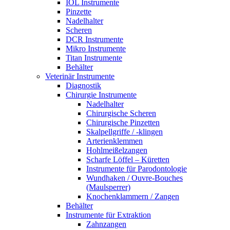
IOL Instrumente
Pinzette
Nadelhalter
Scheren
DCR Instrumente
Mikro Instrumente
Titan Instrumente
Behälter
Veterinär Instrumente
Diagnostik
Chirurgie Instrumente
Nadelhalter
Chirurgische Scheren
Chirurgische Pinzetten
Skalpellgriffe / -klingen
Arterienklemmen
Hohlmeißelzangen
Scharfe Löffel – Küretten
Instrumente für Parodontologie
Wundhaken / Ouvre-Bouches
(Maulsperrer)
Knochenklammern / Zangen
Behälter
Instrumente für Extraktion
Zahnzangen