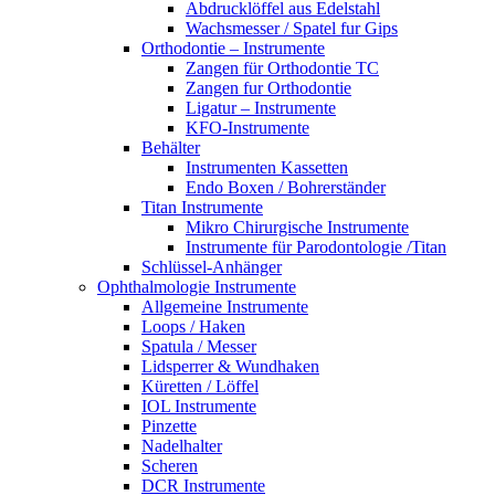
Abdrucklöffel aus Edelstahl
Wachsmesser / Spatel fur Gips
Orthodontie – Instrumente
Zangen für Orthodontie TC
Zangen fur Orthodontie
Ligatur – Instrumente
KFO-Instrumente
Behälter
Instrumenten Kassetten
Endo Boxen / Bohrerständer
Titan Instrumente
Mikro Chirurgische Instrumente
Instrumente für Parodontologie /Titan
Schlüssel-Anhänger
Ophthalmologie Instrumente
Allgemeine Instrumente
Loops / Haken
Spatula / Messer
Lidsperrer & Wundhaken
Küretten / Löffel
IOL Instrumente
Pinzette
Nadelhalter
Scheren
DCR Instrumente