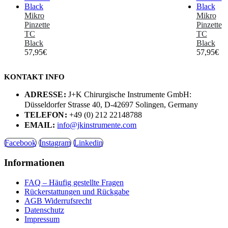
Mikro
Mikro
Pinzette
Pinzette
TC
TC
Black
Black
57,95
€
57,95
€
KONTAKT INFO
ADRESSE:
J+K Chirurgische Instrumente GmbH:
Düsseldorfer Strasse 40, D-42697 Solingen, Germany
TELEFON:
+49 (0) 212 22148788
EMAIL:
info@jkinstrumente.com
Facebook
Instagram
Linkedin
Informationen
FAQ – Häufig gestellte Fragen
Rückerstattungen und Rückgabe
AGB Widerrufsrecht
Datenschutz
Impressum