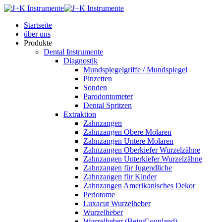
Startseite
über uns
Produkte
Dental Instrumente
Diagnostik
Mundspiegelgriffe / Mundspiegel
Pinzetten
Sonden
Parodontometer
Dental Spritzen
Extraktion
Zahnzangen
Zahnzangen Obere Molaren
Zahnzangen Untere Molaren
Zahnzangen Oberkiefer Wurzelzähne
Zahnzangen Unterkiefer Wurzelzähne
Zahnzangen für Jugendliche
Zahnzangen für Kinder
Zahnzangen Amerikanisches Dekor
Periotome
Luxacut Wurzelheber
Wurzelheber
Wurzelheber (Bein/Coupland)