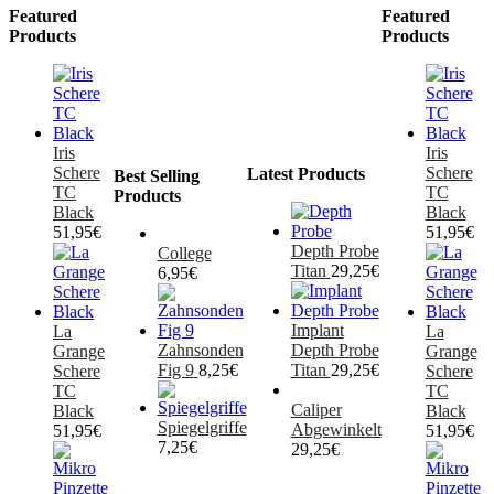
Featured
Featured
Products
Products
Iris
Iris
Schere
Schere
Latest Products
Best Selling
TC
TC
Products
Black
Black
51,95
€
51,95
€
Depth Probe
College
Titan
29,25
€
6,95
€
Implant
La
La
Zahnsonden
Depth Probe
Grange
Grange
Fig 9
8,25
€
Titan
29,25
€
Schere
Schere
TC
TC
Caliper
Black
Black
Spiegelgriffe
Abgewinkelt
51,95
€
51,95
€
7,25
€
29,25
€