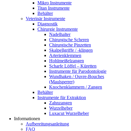
Mikro Instrumente
Titan Instrumente
Behälter
Veterinär Instrumente
Diagnostik
Chirurgie Instrumente
Nadelhalter
Chirurgische Scheren
Chirurgische Pinzetten
Skalpellgriffe / -klingen
Arterienklemmen
Hohlmeißelzangen
Scharfe Löffel – Küretten
Instrumente für Parodontologie
Wundhaken / Ouvre-Bouches
(Maulsperrer)
Knochenklammern / Zangen
Behälter
Instrumente für Extraktion
Zahnzangen
Wurzelheber
Luxacut Wurzelheber
Informationen
Aufbereitungsanleitung
FAQ