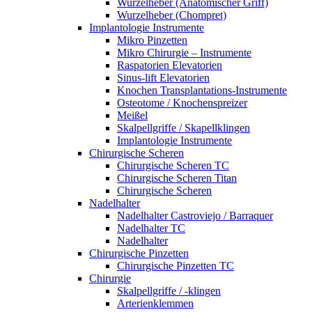
Wurzelheber (Anatomischer Griff)
Wurzelheber (Chompret)
Implantologie Instrumente
Mikro Pinzetten
Mikro Chirurgie – Instrumente
Raspatorien Elevatorien
Sinus-lift Elevatorien
Knochen Transplantations-Instrumente
Osteotome / Knochenspreizer
Meißel
Skalpellgriffe / Skapellklingen
Implantologie Instrumente
Chirurgische Scheren
Chirurgische Scheren TC
Chirurgische Scheren Titan
Chirurgische Scheren
Nadelhalter
Nadelhalter Castroviejo / Barraquer
Nadelhalter TC
Nadelhalter
Chirurgische Pinzetten
Chirurgische Pinzetten TC
Chirurgie
Skalpellgriffe / -klingen
Arterienklemmen