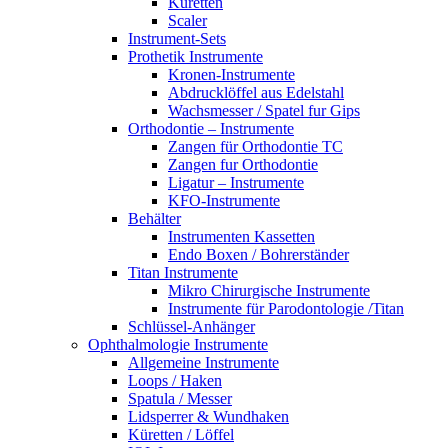
Küretten
Scaler
Instrument-Sets
Prothetik Instrumente
Kronen-Instrumente
Abdrucklöffel aus Edelstahl
Wachsmesser / Spatel fur Gips
Orthodontie – Instrumente
Zangen für Orthodontie TC
Zangen fur Orthodontie
Ligatur – Instrumente
KFO-Instrumente
Behälter
Instrumenten Kassetten
Endo Boxen / Bohrerständer
Titan Instrumente
Mikro Chirurgische Instrumente
Instrumente für Parodontologie /Titan
Schlüssel-Anhänger
Ophthalmologie Instrumente
Allgemeine Instrumente
Loops / Haken
Spatula / Messer
Lidsperrer & Wundhaken
Küretten / Löffel