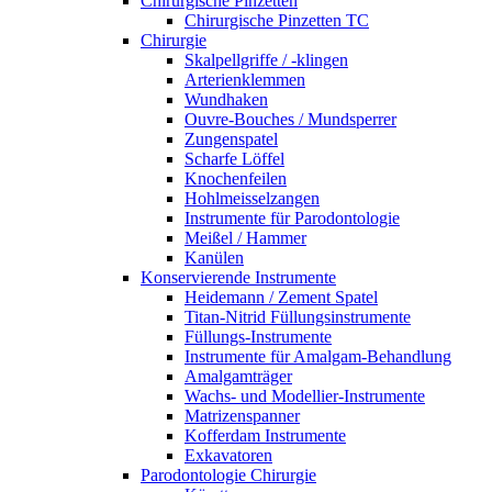
Chirurgische Pinzetten
Chirurgische Pinzetten TC
Chirurgie
Skalpellgriffe / -klingen
Arterienklemmen
Wundhaken
Ouvre-Bouches / Mundsperrer
Zungenspatel
Scharfe Löffel
Knochenfeilen
Hohlmeisselzangen
Instrumente für Parodontologie
Meißel / Hammer
Kanülen
Konservierende Instrumente
Heidemann / Zement Spatel
Titan-Nitrid Füllungsinstrumente
Füllungs-Instrumente
Instrumente für Amalgam-Behandlung
Amalgamträger
Wachs- und Modellier-Instrumente
Matrizenspanner
Kofferdam Instrumente
Exkavatoren
Parodontologie Chirurgie