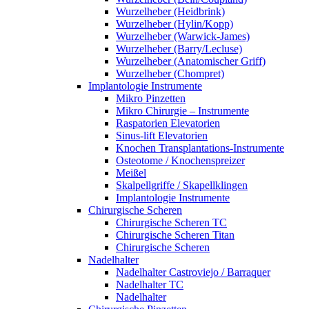
Wurzelheber (Heidbrink)
Wurzelheber (Hylin/Kopp)
Wurzelheber (Warwick-James)
Wurzelheber (Barry/Lecluse)
Wurzelheber (Anatomischer Griff)
Wurzelheber (Chompret)
Implantologie Instrumente
Mikro Pinzetten
Mikro Chirurgie – Instrumente
Raspatorien Elevatorien
Sinus-lift Elevatorien
Knochen Transplantations-Instrumente
Osteotome / Knochenspreizer
Meißel
Skalpellgriffe / Skapellklingen
Implantologie Instrumente
Chirurgische Scheren
Chirurgische Scheren TC
Chirurgische Scheren Titan
Chirurgische Scheren
Nadelhalter
Nadelhalter Castroviejo / Barraquer
Nadelhalter TC
Nadelhalter