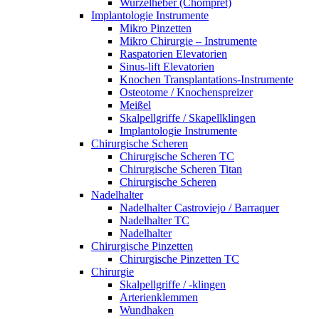
Wurzelheber (Chompret)
Implantologie Instrumente
Mikro Pinzetten
Mikro Chirurgie – Instrumente
Raspatorien Elevatorien
Sinus-lift Elevatorien
Knochen Transplantations-Instrumente
Osteotome / Knochenspreizer
Meißel
Skalpellgriffe / Skapellklingen
Implantologie Instrumente
Chirurgische Scheren
Chirurgische Scheren TC
Chirurgische Scheren Titan
Chirurgische Scheren
Nadelhalter
Nadelhalter Castroviejo / Barraquer
Nadelhalter TC
Nadelhalter
Chirurgische Pinzetten
Chirurgische Pinzetten TC
Chirurgie
Skalpellgriffe / -klingen
Arterienklemmen
Wundhaken