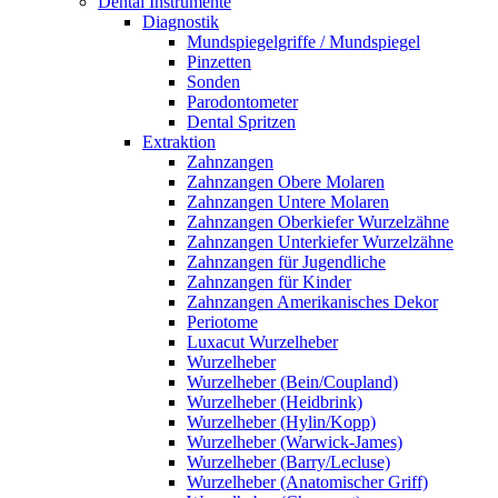
Dental Instrumente
Diagnostik
Mundspiegelgriffe / Mundspiegel
Pinzetten
Sonden
Parodontometer
Dental Spritzen
Extraktion
Zahnzangen
Zahnzangen Obere Molaren
Zahnzangen Untere Molaren
Zahnzangen Oberkiefer Wurzelzähne
Zahnzangen Unterkiefer Wurzelzähne
Zahnzangen für Jugendliche
Zahnzangen für Kinder
Zahnzangen Amerikanisches Dekor
Periotome
Luxacut Wurzelheber
Wurzelheber
Wurzelheber (Bein/Coupland)
Wurzelheber (Heidbrink)
Wurzelheber (Hylin/Kopp)
Wurzelheber (Warwick-James)
Wurzelheber (Barry/Lecluse)
Wurzelheber (Anatomischer Griff)