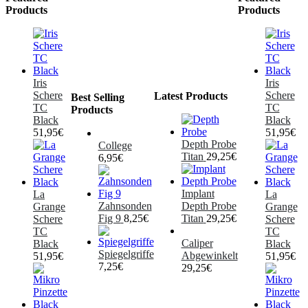
Products
Products
Iris
Iris
Schere
Schere
Latest Products
Best Selling
TC
TC
Products
Black
Black
51,95
€
51,95
€
Depth Probe
College
Titan
29,25
€
6,95
€
Implant
La
La
Zahnsonden
Depth Probe
Grange
Grange
Fig 9
8,25
€
Titan
29,25
€
Schere
Schere
TC
TC
Caliper
Black
Black
Spiegelgriffe
Abgewinkelt
51,95
€
51,95
€
7,25
€
29,25
€