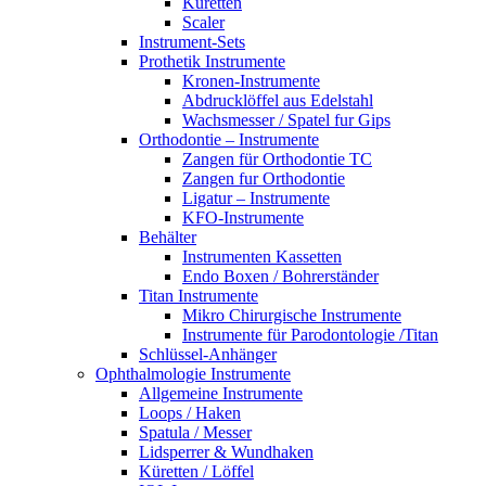
Küretten
Scaler
Instrument-Sets
Prothetik Instrumente
Kronen-Instrumente
Abdrucklöffel aus Edelstahl
Wachsmesser / Spatel fur Gips
Orthodontie – Instrumente
Zangen für Orthodontie TC
Zangen fur Orthodontie
Ligatur – Instrumente
KFO-Instrumente
Behälter
Instrumenten Kassetten
Endo Boxen / Bohrerständer
Titan Instrumente
Mikro Chirurgische Instrumente
Instrumente für Parodontologie /Titan
Schlüssel-Anhänger
Ophthalmologie Instrumente
Allgemeine Instrumente
Loops / Haken
Spatula / Messer
Lidsperrer & Wundhaken
Küretten / Löffel