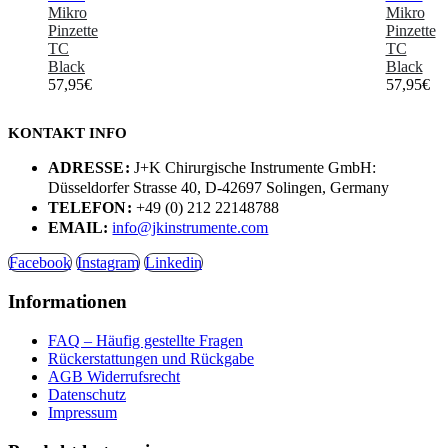
Mikro
Mikro
Pinzette
Pinzette
TC
TC
Black
Black
57,95
€
57,95
€
KONTAKT INFO
ADRESSE:
J+K Chirurgische Instrumente GmbH:
Düsseldorfer Strasse 40, D-42697 Solingen, Germany
TELEFON:
+49 (0) 212 22148788
EMAIL:
info@jkinstrumente.com
Facebook
Instagram
Linkedin
Informationen
FAQ – Häufig gestellte Fragen
Rückerstattungen und Rückgabe
AGB Widerrufsrecht
Datenschutz
Impressum