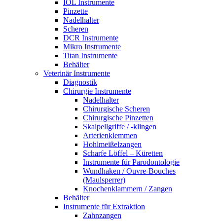
IOL Instrumente
Pinzette
Nadelhalter
Scheren
DCR Instrumente
Mikro Instrumente
Titan Instrumente
Behälter
Veterinär Instrumente
Diagnostik
Chirurgie Instrumente
Nadelhalter
Chirurgische Scheren
Chirurgische Pinzetten
Skalpellgriffe / -klingen
Arterienklemmen
Hohlmeißelzangen
Scharfe Löffel – Küretten
Instrumente für Parodontologie
Wundhaken / Ouvre-Bouches
(Maulsperrer)
Knochenklammern / Zangen
Behälter
Instrumente für Extraktion
Zahnzangen