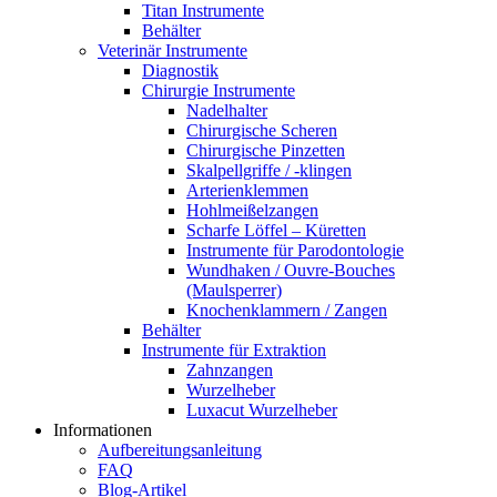
Titan Instrumente
Behälter
Veterinär Instrumente
Diagnostik
Chirurgie Instrumente
Nadelhalter
Chirurgische Scheren
Chirurgische Pinzetten
Skalpellgriffe / -klingen
Arterienklemmen
Hohlmeißelzangen
Scharfe Löffel – Küretten
Instrumente für Parodontologie
Wundhaken / Ouvre-Bouches
(Maulsperrer)
Knochenklammern / Zangen
Behälter
Instrumente für Extraktion
Zahnzangen
Wurzelheber
Luxacut Wurzelheber
Informationen
Aufbereitungsanleitung
FAQ
Blog-Artikel