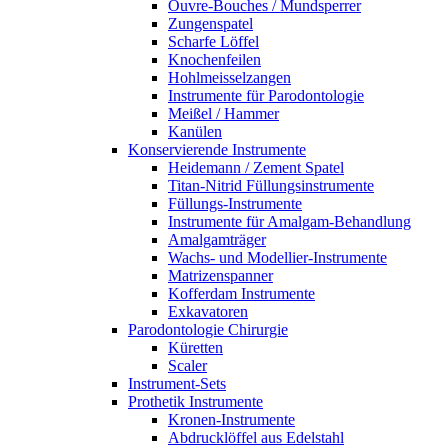
Ouvre-Bouches / Mundsperrer
Zungenspatel
Scharfe Löffel
Knochenfeilen
Hohlmeisselzangen
Instrumente für Parodontologie
Meißel / Hammer
Kanülen
Konservierende Instrumente
Heidemann / Zement Spatel
Titan-Nitrid Füllungsinstrumente
Füllungs-Instrumente
Instrumente für Amalgam-Behandlung
Amalgamträger
Wachs- und Modellier-Instrumente
Matrizenspanner
Kofferdam Instrumente
Exkavatoren
Parodontologie Chirurgie
Küretten
Scaler
Instrument-Sets
Prothetik Instrumente
Kronen-Instrumente
Abdrucklöffel aus Edelstahl