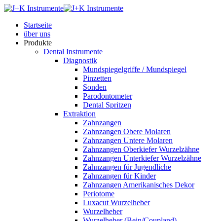
Startseite
über uns
Produkte
Dental Instrumente
Diagnostik
Mundspiegelgriffe / Mundspiegel
Pinzetten
Sonden
Parodontometer
Dental Spritzen
Extraktion
Zahnzangen
Zahnzangen Obere Molaren
Zahnzangen Untere Molaren
Zahnzangen Oberkiefer Wurzelzähne
Zahnzangen Unterkiefer Wurzelzähne
Zahnzangen für Jugendliche
Zahnzangen für Kinder
Zahnzangen Amerikanisches Dekor
Periotome
Luxacut Wurzelheber
Wurzelheber
Wurzelheber (Bein/Coupland)