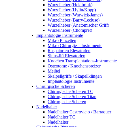
Wurzelheber (Heidbrink)
Wurzelheber (Hylin/Kopp)
Wurzelheber (Warwick-James)
Wurzelheber (Barry/Lecluse)
Wurzelheber (Anatomischer Griff)
Wurzelheber (Chompret)
Implantologie Instrumente
Mikro Pinzetten
Mikro Chirurgie – Instrumente
Raspatorien Elevatorien
Sinus-lift Elevatorien
Knochen Transplantations-Instrumente
Osteotome / Knochenspreizer
Meißel
Skalpellgriffe / Skapellklingen
Implantologie Instrumente
Chirurgische Scheren
Chirurgische Scheren TC
Chirurgische Scheren Titan
Chirurgische Scheren
Nadelhalter
Nadelhalter Castroviejo / Barraquer
Nadelhalter TC
Nadelhalter