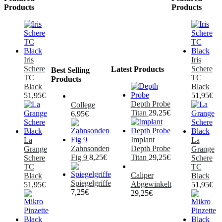
Products
Products
Iris
Iris
Schere
Schere
Latest Products
Best Selling
TC
TC
Products
Black
Black
51,95
€
51,95
€
Depth Probe
College
Titan
29,25
€
6,95
€
Implant
La
La
Zahnsonden
Depth Probe
Grange
Grange
Fig 9
8,25
€
Titan
29,25
€
Schere
Schere
TC
TC
Caliper
Black
Black
Spiegelgriffe
Abgewinkelt
51,95
€
51,95
€
7,25
€
29,25
€