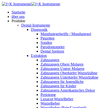
Startseite
über uns
Produkte
Dental Instrumente
Diagnostik
Mundspiegelgriffe / Mundspiegel
Pinzetten
Sonden
Parodontometer
Dental Spritzen
Extraktion
Zahnzangen
Zahnzangen Obere Molaren
Zahnzangen Untere Molaren
Zahnzangen Oberkiefer Wurzelzähne
Zahnzangen Unterkiefer Wurzelzähne
Zahnzangen für Jugendliche
Zahnzangen für Kinder
Zahnzangen Amerikanisches Dekor
Periotome
Luxacut Wurzelheber
Wurzelheber
Wurzelheber (Bein/Coupland)