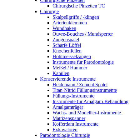
Chirurgische Pinzetten
Chirurgische Pinzetten TC
Chirurgie
Skalpellgriffe / -klingen
Arterienklemmen
Wundhaken
Ouvre-Bouches / Mundsperrer
Zungenspatel
Scharfe Löffel
Knochenfeilen
Hohlmeisselzangen
Instrumente für Parodontologie
Meißel / Hammer
Kanülen
Konservierende Instrumente
Heidemann / Zement Spatel
Titan-Nitrid Füllungsinstrumente
Füllungs-Instrumente
Instrumente für Amalgam-Behandlung
Amalgamträger
Wachs- und Modellier-Instrumente
Matrizenspanner
Kofferdam Instrumente
Exkavatoren
Parodontologie Chirurgie