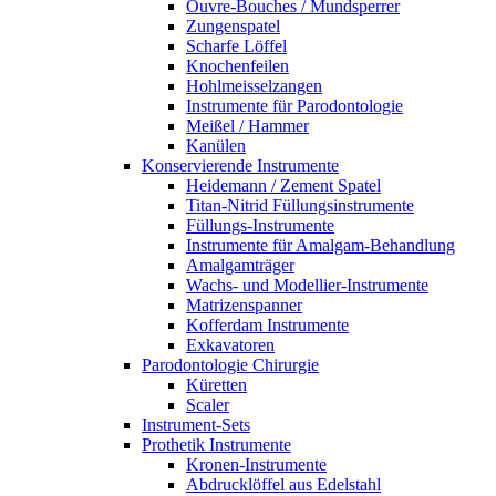
Ouvre-Bouches / Mundsperrer
Zungenspatel
Scharfe Löffel
Knochenfeilen
Hohlmeisselzangen
Instrumente für Parodontologie
Meißel / Hammer
Kanülen
Konservierende Instrumente
Heidemann / Zement Spatel
Titan-Nitrid Füllungsinstrumente
Füllungs-Instrumente
Instrumente für Amalgam-Behandlung
Amalgamträger
Wachs- und Modellier-Instrumente
Matrizenspanner
Kofferdam Instrumente
Exkavatoren
Parodontologie Chirurgie
Küretten
Scaler
Instrument-Sets
Prothetik Instrumente
Kronen-Instrumente
Abdrucklöffel aus Edelstahl