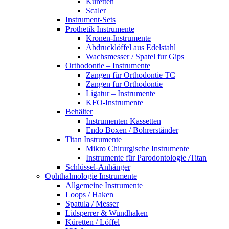
Küretten
Scaler
Instrument-Sets
Prothetik Instrumente
Kronen-Instrumente
Abdrucklöffel aus Edelstahl
Wachsmesser / Spatel fur Gips
Orthodontie – Instrumente
Zangen für Orthodontie TC
Zangen fur Orthodontie
Ligatur – Instrumente
KFO-Instrumente
Behälter
Instrumenten Kassetten
Endo Boxen / Bohrerständer
Titan Instrumente
Mikro Chirurgische Instrumente
Instrumente für Parodontologie /Titan
Schlüssel-Anhänger
Ophthalmologie Instrumente
Allgemeine Instrumente
Loops / Haken
Spatula / Messer
Lidsperrer & Wundhaken
Küretten / Löffel