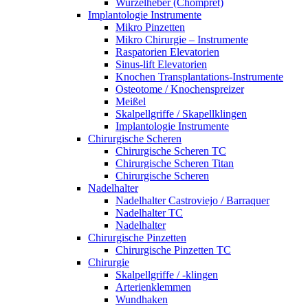
Wurzelheber (Chompret)
Implantologie Instrumente
Mikro Pinzetten
Mikro Chirurgie – Instrumente
Raspatorien Elevatorien
Sinus-lift Elevatorien
Knochen Transplantations-Instrumente
Osteotome / Knochenspreizer
Meißel
Skalpellgriffe / Skapellklingen
Implantologie Instrumente
Chirurgische Scheren
Chirurgische Scheren TC
Chirurgische Scheren Titan
Chirurgische Scheren
Nadelhalter
Nadelhalter Castroviejo / Barraquer
Nadelhalter TC
Nadelhalter
Chirurgische Pinzetten
Chirurgische Pinzetten TC
Chirurgie
Skalpellgriffe / -klingen
Arterienklemmen
Wundhaken