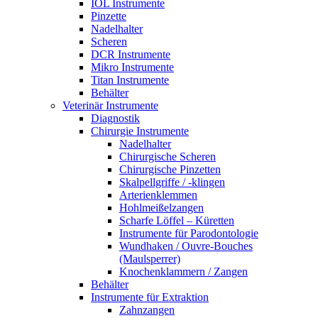
IOL Instrumente
Pinzette
Nadelhalter
Scheren
DCR Instrumente
Mikro Instrumente
Titan Instrumente
Behälter
Veterinär Instrumente
Diagnostik
Chirurgie Instrumente
Nadelhalter
Chirurgische Scheren
Chirurgische Pinzetten
Skalpellgriffe / -klingen
Arterienklemmen
Hohlmeißelzangen
Scharfe Löffel – Küretten
Instrumente für Parodontologie
Wundhaken / Ouvre-Bouches
(Maulsperrer)
Knochenklammern / Zangen
Behälter
Instrumente für Extraktion
Zahnzangen