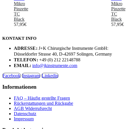
Mikro
Mikro
Pinzette
Pinzette
TC
TC
Black
Black
57,95
€
57,95
€
KONTAKT INFO
ADRESSE:
J+K Chirurgische Instrumente GmbH:
Düsseldorfer Strasse 40, D-42697 Solingen, Germany
TELEFON:
+49 (0) 212 22148788
EMAIL:
info@jkinstrumente.com
Facebook
Instagram
Linkedin
Informationen
FAQ – Häufig gestellte Fragen
Rückerstattungen und Rückgabe
AGB Widerrufsrecht
Datenschutz
Impressum