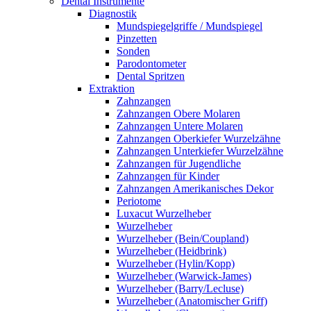
Dental Instrumente
Diagnostik
Mundspiegelgriffe / Mundspiegel
Pinzetten
Sonden
Parodontometer
Dental Spritzen
Extraktion
Zahnzangen
Zahnzangen Obere Molaren
Zahnzangen Untere Molaren
Zahnzangen Oberkiefer Wurzelzähne
Zahnzangen Unterkiefer Wurzelzähne
Zahnzangen für Jugendliche
Zahnzangen für Kinder
Zahnzangen Amerikanisches Dekor
Periotome
Luxacut Wurzelheber
Wurzelheber
Wurzelheber (Bein/Coupland)
Wurzelheber (Heidbrink)
Wurzelheber (Hylin/Kopp)
Wurzelheber (Warwick-James)
Wurzelheber (Barry/Lecluse)
Wurzelheber (Anatomischer Griff)