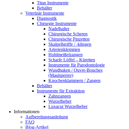
Titan Instrumente
Behälter
Veterinär Instrumente
Diagnostik
Chirurgie Instrumente
Nadelhalter
Chirurgische Scheren
Chirurgische Pinzetten
Skalpellgriffe / -klingen
Arterienklemmen
Hohlmeißelzangen
Scharfe Löffel – Küretten
Instrumente für Parodontologie
Wundhaken / Ouvre-Bouches
(Maulsperrer)
Knochenklammern / Zangen
Behälter
Instrumente für Extraktion
Zahnzangen
Wurzelheber
Luxacut Wurzelheber
Informationen
Aufbereitungsanleitung
FAQ
Blog-Artikel