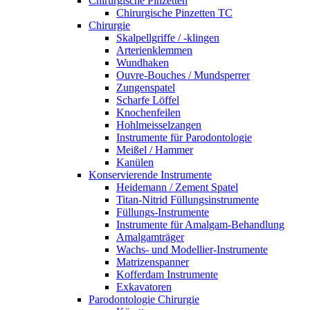
Chirurgische Pinzetten
Chirurgische Pinzetten TC
Chirurgie
Skalpellgriffe / -klingen
Arterienklemmen
Wundhaken
Ouvre-Bouches / Mundsperrer
Zungenspatel
Scharfe Löffel
Knochenfeilen
Hohlmeisselzangen
Instrumente für Parodontologie
Meißel / Hammer
Kanülen
Konservierende Instrumente
Heidemann / Zement Spatel
Titan-Nitrid Füllungsinstrumente
Füllungs-Instrumente
Instrumente für Amalgam-Behandlung
Amalgamträger
Wachs- und Modellier-Instrumente
Matrizenspanner
Kofferdam Instrumente
Exkavatoren
Parodontologie Chirurgie