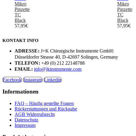
Mikro
Mikro
Pinzette
Pinzette
TC
TC
Black
Black
57,95
€
57,95
€
KONTAKT INFO
ADRESSE:
J+K Chirurgische Instrumente GmbH:
Düsseldorfer Strasse 40, D-42697 Solingen, Germany
TELEFON:
+49 (0) 212 22148788
EMAIL:
info@jkinstrumente.com
Facebook
Instagram
Linkedin
Informationen
FAQ – Häufig gestellte Fragen
Rückerstattungen und Rückgabe
AGB Widerrufsrecht
Datenschutz
Impressum