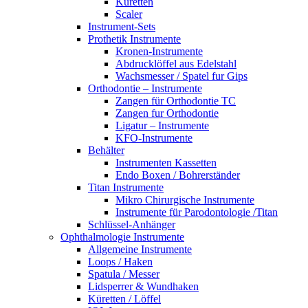
Küretten
Scaler
Instrument-Sets
Prothetik Instrumente
Kronen-Instrumente
Abdrucklöffel aus Edelstahl
Wachsmesser / Spatel fur Gips
Orthodontie – Instrumente
Zangen für Orthodontie TC
Zangen fur Orthodontie
Ligatur – Instrumente
KFO-Instrumente
Behälter
Instrumenten Kassetten
Endo Boxen / Bohrerständer
Titan Instrumente
Mikro Chirurgische Instrumente
Instrumente für Parodontologie /Titan
Schlüssel-Anhänger
Ophthalmologie Instrumente
Allgemeine Instrumente
Loops / Haken
Spatula / Messer
Lidsperrer & Wundhaken
Küretten / Löffel