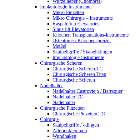
Wurzelheber (Chompret)
Implantologie Instrumente
Mikro Pinzetten
Mikro Chirurgie – Instrumente
Raspatorien Elevatorien
Sinus-lift Elevatorien
Knochen Transplantations-Instrumente
Osteotome / Knochenspreizer
Meißel
Skalpellgriffe / Skapellklingen
Implantologie Instrumente
Chirurgische Scheren
Chirurgische Scheren TC
Chirurgische Scheren Titan
Chirurgische Scheren
Nadelhalter
Nadelhalter Castroviejo / Barraquer
Nadelhalter TC
Nadelhalter
Chirurgische Pinzetten
Chirurgische Pinzetten TC
Chirurgie
Skalpellgriffe / -klingen
Arterienklemmen
Wundhaken