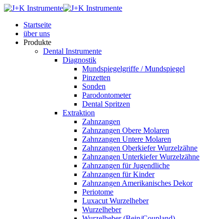
Startseite
über uns
Produkte
Dental Instrumente
Diagnostik
Mundspiegelgriffe / Mundspiegel
Pinzetten
Sonden
Parodontometer
Dental Spritzen
Extraktion
Zahnzangen
Zahnzangen Obere Molaren
Zahnzangen Untere Molaren
Zahnzangen Oberkiefer Wurzelzähne
Zahnzangen Unterkiefer Wurzelzähne
Zahnzangen für Jugendliche
Zahnzangen für Kinder
Zahnzangen Amerikanisches Dekor
Periotome
Luxacut Wurzelheber
Wurzelheber
Wurzelheber (Bein/Coupland)