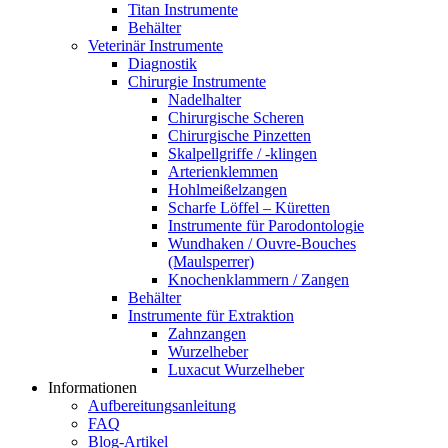
Titan Instrumente
Behälter
Veterinär Instrumente
Diagnostik
Chirurgie Instrumente
Nadelhalter
Chirurgische Scheren
Chirurgische Pinzetten
Skalpellgriffe / -klingen
Arterienklemmen
Hohlmeißelzangen
Scharfe Löffel – Küretten
Instrumente für Parodontologie
Wundhaken / Ouvre-Bouches
(Maulsperrer)
Knochenklammern / Zangen
Behälter
Instrumente für Extraktion
Zahnzangen
Wurzelheber
Luxacut Wurzelheber
Informationen
Aufbereitungsanleitung
FAQ
Blog-Artikel