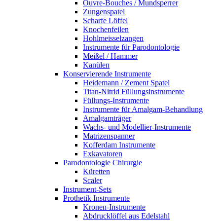
Ouvre-Bouches / Mundsperrer
Zungenspatel
Scharfe Löffel
Knochenfeilen
Hohlmeisselzangen
Instrumente für Parodontologie
Meißel / Hammer
Kanülen
Konservierende Instrumente
Heidemann / Zement Spatel
Titan-Nitrid Füllungsinstrumente
Füllungs-Instrumente
Instrumente für Amalgam-Behandlung
Amalgamträger
Wachs- und Modellier-Instrumente
Matrizenspanner
Kofferdam Instrumente
Exkavatoren
Parodontologie Chirurgie
Küretten
Scaler
Instrument-Sets
Prothetik Instrumente
Kronen-Instrumente
Abdrucklöffel aus Edelstahl