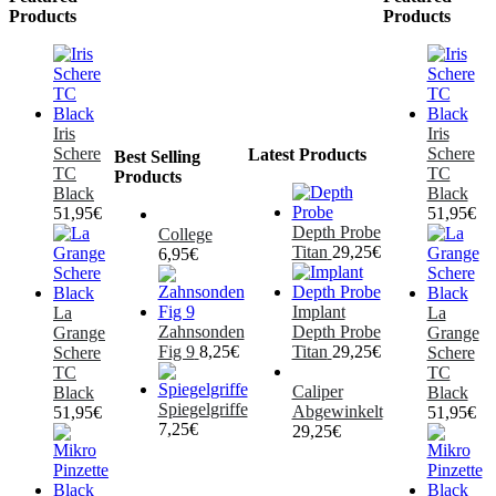
Products
Products
Iris
Iris
Schere
Schere
Latest Products
Best Selling
TC
TC
Products
Black
Black
51,95
€
51,95
€
Depth Probe
College
Titan
29,25
€
6,95
€
Implant
La
La
Zahnsonden
Depth Probe
Grange
Grange
Fig 9
8,25
€
Titan
29,25
€
Schere
Schere
TC
TC
Caliper
Black
Black
Spiegelgriffe
Abgewinkelt
51,95
€
51,95
€
7,25
€
29,25
€