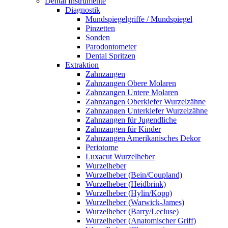
Dental Instrumente
Diagnostik
Mundspiegelgriffe / Mundspiegel
Pinzetten
Sonden
Parodontometer
Dental Spritzen
Extraktion
Zahnzangen
Zahnzangen Obere Molaren
Zahnzangen Untere Molaren
Zahnzangen Oberkiefer Wurzelzähne
Zahnzangen Unterkiefer Wurzelzähne
Zahnzangen für Jugendliche
Zahnzangen für Kinder
Zahnzangen Amerikanisches Dekor
Periotome
Luxacut Wurzelheber
Wurzelheber
Wurzelheber (Bein/Coupland)
Wurzelheber (Heidbrink)
Wurzelheber (Hylin/Kopp)
Wurzelheber (Warwick-James)
Wurzelheber (Barry/Lecluse)
Wurzelheber (Anatomischer Griff)