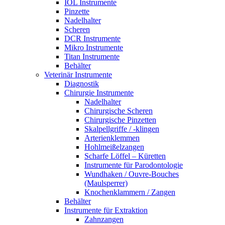
IOL Instrumente
Pinzette
Nadelhalter
Scheren
DCR Instrumente
Mikro Instrumente
Titan Instrumente
Behälter
Veterinär Instrumente
Diagnostik
Chirurgie Instrumente
Nadelhalter
Chirurgische Scheren
Chirurgische Pinzetten
Skalpellgriffe / -klingen
Arterienklemmen
Hohlmeißelzangen
Scharfe Löffel – Küretten
Instrumente für Parodontologie
Wundhaken / Ouvre-Bouches
(Maulsperrer)
Knochenklammern / Zangen
Behälter
Instrumente für Extraktion
Zahnzangen