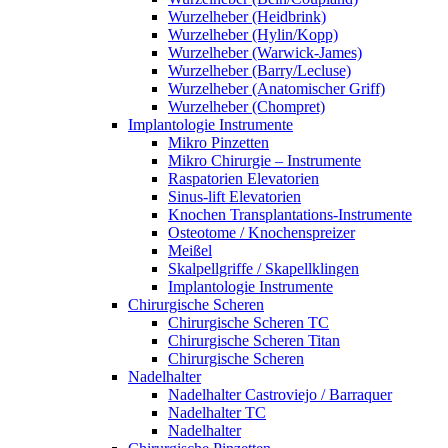
Wurzelheber (Heidbrink)
Wurzelheber (Hylin/Kopp)
Wurzelheber (Warwick-James)
Wurzelheber (Barry/Lecluse)
Wurzelheber (Anatomischer Griff)
Wurzelheber (Chompret)
Implantologie Instrumente
Mikro Pinzetten
Mikro Chirurgie – Instrumente
Raspatorien Elevatorien
Sinus-lift Elevatorien
Knochen Transplantations-Instrumente
Osteotome / Knochenspreizer
Meißel
Skalpellgriffe / Skapellklingen
Implantologie Instrumente
Chirurgische Scheren
Chirurgische Scheren TC
Chirurgische Scheren Titan
Chirurgische Scheren
Nadelhalter
Nadelhalter Castroviejo / Barraquer
Nadelhalter TC
Nadelhalter