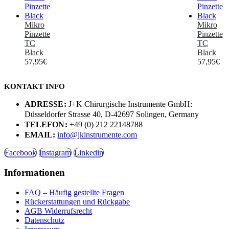
Mikro
Mikro
Pinzette
Pinzette
TC
TC
Black
Black
57,95
€
57,95
€
KONTAKT INFO
ADRESSE:
J+K Chirurgische Instrumente GmbH:
Düsseldorfer Strasse 40, D-42697 Solingen, Germany
TELEFON:
+49 (0) 212 22148788
EMAIL:
info@jkinstrumente.com
Facebook
Instagram
Linkedin
Informationen
FAQ – Häufig gestellte Fragen
Rückerstattungen und Rückgabe
AGB Widerrufsrecht
Datenschutz