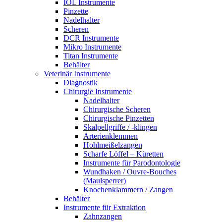
IOL Instrumente
Pinzette
Nadelhalter
Scheren
DCR Instrumente
Mikro Instrumente
Titan Instrumente
Behälter
Veterinär Instrumente
Diagnostik
Chirurgie Instrumente
Nadelhalter
Chirurgische Scheren
Chirurgische Pinzetten
Skalpellgriffe / -klingen
Arterienklemmen
Hohlmeißelzangen
Scharfe Löffel – Küretten
Instrumente für Parodontologie
Wundhaken / Ouvre-Bouches
(Maulsperrer)
Knochenklammern / Zangen
Behälter
Instrumente für Extraktion
Zahnzangen