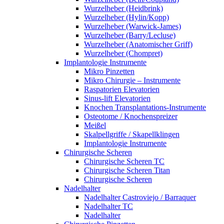
Wurzelheber (Heidbrink)
Wurzelheber (Hylin/Kopp)
Wurzelheber (Warwick-James)
Wurzelheber (Barry/Lecluse)
Wurzelheber (Anatomischer Griff)
Wurzelheber (Chompret)
Implantologie Instrumente
Mikro Pinzetten
Mikro Chirurgie – Instrumente
Raspatorien Elevatorien
Sinus-lift Elevatorien
Knochen Transplantations-Instrumente
Osteotome / Knochenspreizer
Meißel
Skalpellgriffe / Skapellklingen
Implantologie Instrumente
Chirurgische Scheren
Chirurgische Scheren TC
Chirurgische Scheren Titan
Chirurgische Scheren
Nadelhalter
Nadelhalter Castroviejo / Barraquer
Nadelhalter TC
Nadelhalter