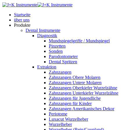
Startseite
über uns
Produkte
Dental Instrumente
Diagnostik
Mundspiegelgriffe / Mundspiegel
Pinzetten
Sonden
Parodontometer
Dental Spritzen
Extraktion
Zahnzangen
Zahnzangen Obere Molaren
Zahnzangen Untere Molaren
Zahnzangen Oberkiefer Wurzelzähne
Zahnzangen Unterkiefer Wurzelzähne
Zahnzangen für Jugendliche
Zahnzangen für Kinder
Zahnzangen Amerikanisches Dekor
Periotome
Luxacut Wurzelheber
Wurzelheber
Wurzelheber (Bein/Coupland)