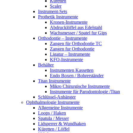
Küretten
Scaler
Instrument-Sets
Prothetik Instrumente
Kronen-Instrumente
Abdrucklöffel aus Edelstahl
Wachsmesser / Spatel fur Gips
Orthodontie – Instrumente
Zangen für Orthodontie TC
Zangen fur Orthodontie
Ligatur – Instrumente
KFO-Instrumente
Behälter
Instrumenten Kassetten
Endo Boxen / Bohrerständer
Titan Instrumente
Mikro Chirurgische Instrumente
Instrumente für Parodontologie /Titan
Schlüssel-Anhänger
Ophthalmologie Instrumente
Allgemeine Instrumente
Loops / Haken
Spatula / Messer
Lidsperrer & Wundhaken
Küretten / Löffel