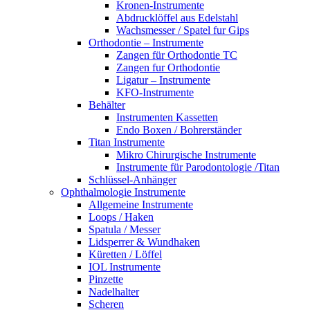
Kronen-Instrumente
Abdrucklöffel aus Edelstahl
Wachsmesser / Spatel fur Gips
Orthodontie – Instrumente
Zangen für Orthodontie TC
Zangen fur Orthodontie
Ligatur – Instrumente
KFO-Instrumente
Behälter
Instrumenten Kassetten
Endo Boxen / Bohrerständer
Titan Instrumente
Mikro Chirurgische Instrumente
Instrumente für Parodontologie /Titan
Schlüssel-Anhänger
Ophthalmologie Instrumente
Allgemeine Instrumente
Loops / Haken
Spatula / Messer
Lidsperrer & Wundhaken
Küretten / Löffel
IOL Instrumente
Pinzette
Nadelhalter
Scheren