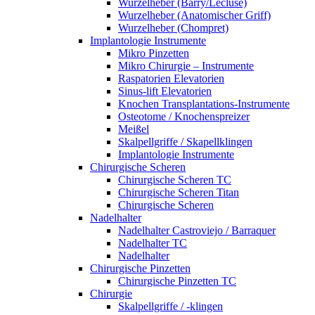
Wurzelheber (Barry/Lecluse)
Wurzelheber (Anatomischer Griff)
Wurzelheber (Chompret)
Implantologie Instrumente
Mikro Pinzetten
Mikro Chirurgie – Instrumente
Raspatorien Elevatorien
Sinus-lift Elevatorien
Knochen Transplantations-Instrumente
Osteotome / Knochenspreizer
Meißel
Skalpellgriffe / Skapellklingen
Implantologie Instrumente
Chirurgische Scheren
Chirurgische Scheren TC
Chirurgische Scheren Titan
Chirurgische Scheren
Nadelhalter
Nadelhalter Castroviejo / Barraquer
Nadelhalter TC
Nadelhalter
Chirurgische Pinzetten
Chirurgische Pinzetten TC
Chirurgie
Skalpellgriffe / -klingen