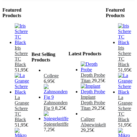
Featured
Featured
Products
Products
Iris
Iris
Schere
Schere
Latest Products
Best Selling
TC
TC
Products
Black
Black
51,95
€
51,95
€
Depth Probe
College
Titan
29,25
€
6,95
€
Implant
La
La
Zahnsonden
Depth Probe
Grange
Grange
Fig 9
8,25
€
Titan
29,25
€
Schere
Schere
TC
TC
Caliper
Black
Black
Spiegelgriffe
Abgewinkelt
51,95
€
51,95
€
7,25
€
29,25
€