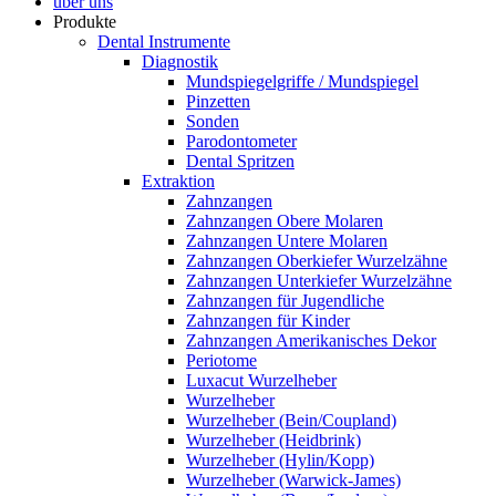
über uns
Produkte
Dental Instrumente
Diagnostik
Mundspiegelgriffe / Mundspiegel
Pinzetten
Sonden
Parodontometer
Dental Spritzen
Extraktion
Zahnzangen
Zahnzangen Obere Molaren
Zahnzangen Untere Molaren
Zahnzangen Oberkiefer Wurzelzähne
Zahnzangen Unterkiefer Wurzelzähne
Zahnzangen für Jugendliche
Zahnzangen für Kinder
Zahnzangen Amerikanisches Dekor
Periotome
Luxacut Wurzelheber
Wurzelheber
Wurzelheber (Bein/Coupland)
Wurzelheber (Heidbrink)
Wurzelheber (Hylin/Kopp)
Wurzelheber (Warwick-James)