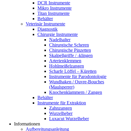
DCR Instrumente
Mikro Instrumente
Titan Instrumente
Behälter
Veterinär Instrumente
Diagnostik
Chirurgie Instrumente
Nadelhalter
Chirurgische Scheren
Chirurgische Pinzetten
Skalpellgriffe / -klingen
Arterienklemmen
Hohlmeißelzangen
Scharfe Löffel – Küretten
Instrumente für Parodontologie
Wundhaken / Ouvre-Bouches
(Maulsperrer)
Knochenklammern / Zangen
Behälter
Instrumente für Extraktion
Zahnzangen
Wurzelheber
Luxacut Wurzelheber
Informationen
Aufbereitungsanleitung