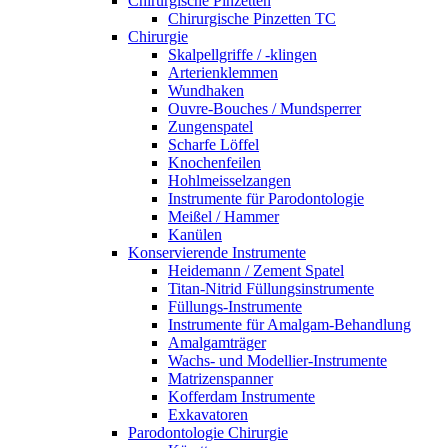
Chirurgische Pinzetten
Chirurgische Pinzetten TC
Chirurgie
Skalpellgriffe / -klingen
Arterienklemmen
Wundhaken
Ouvre-Bouches / Mundsperrer
Zungenspatel
Scharfe Löffel
Knochenfeilen
Hohlmeisselzangen
Instrumente für Parodontologie
Meißel / Hammer
Kanülen
Konservierende Instrumente
Heidemann / Zement Spatel
Titan-Nitrid Füllungsinstrumente
Füllungs-Instrumente
Instrumente für Amalgam-Behandlung
Amalgamträger
Wachs- und Modellier-Instrumente
Matrizenspanner
Kofferdam Instrumente
Exkavatoren
Parodontologie Chirurgie