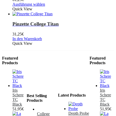
Ausführung wählen
Quick View
Pinzette College Titan
31,25
€
In den Warenkorb
Quick View
Featured
Featured
Products
Products
Iris
Iris
Schere
Schere
Latest Products
Best Selling
TC
TC
Products
Black
Black
51,95
€
51,95
€
Depth Probe
College