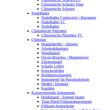
Chirurgische Scheren Titan
Chirurgische Scheren
Nadelhalter
Nadelhalter Castroviejo / Barraquer
Nadelhalter TC
Nadelhalter
Chirurgische Pinzetten
Chirurgische Pinzetten TC
Chirurgie
Skalpellgriffe / -klingen
Arterienklemmen
Wundhaken
Ouvre-Bouches / Mundsperrer
Zungenspatel
Scharfe Löffel
Knochenfeilen
Hohlmeisselzangen
Instrumente für Parodontologie
Meißel / Hammer
Kanülen
Konservierende Instrumente
Heidemann / Zement Spatel
Titan-Nitrid Füllungsinstrumente
Füllungs-Instrumente