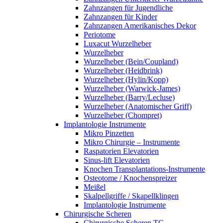
Zahnzangen für Jugendliche
Zahnzangen für Kinder
Zahnzangen Amerikanisches Dekor
Periotome
Luxacut Wurzelheber
Wurzelheber
Wurzelheber (Bein/Coupland)
Wurzelheber (Heidbrink)
Wurzelheber (Hylin/Kopp)
Wurzelheber (Warwick-James)
Wurzelheber (Barry/Lecluse)
Wurzelheber (Anatomischer Griff)
Wurzelheber (Chompret)
Implantologie Instrumente
Mikro Pinzetten
Mikro Chirurgie – Instrumente
Raspatorien Elevatorien
Sinus-lift Elevatorien
Knochen Transplantations-Instrumente
Osteotome / Knochenspreizer
Meißel
Skalpellgriffe / Skapellklingen
Implantologie Instrumente
Chirurgische Scheren
Chirurgische Scheren TC