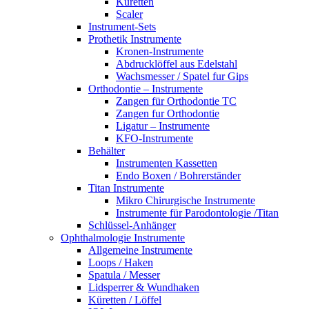
Küretten
Scaler
Instrument-Sets
Prothetik Instrumente
Kronen-Instrumente
Abdrucklöffel aus Edelstahl
Wachsmesser / Spatel fur Gips
Orthodontie – Instrumente
Zangen für Orthodontie TC
Zangen fur Orthodontie
Ligatur – Instrumente
KFO-Instrumente
Behälter
Instrumenten Kassetten
Endo Boxen / Bohrerständer
Titan Instrumente
Mikro Chirurgische Instrumente
Instrumente für Parodontologie /Titan
Schlüssel-Anhänger
Ophthalmologie Instrumente
Allgemeine Instrumente
Loops / Haken
Spatula / Messer
Lidsperrer & Wundhaken
Küretten / Löffel