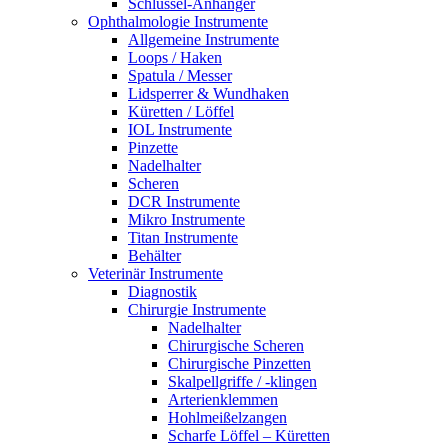
Schlüssel-Anhänger
Ophthalmologie Instrumente
Allgemeine Instrumente
Loops / Haken
Spatula / Messer
Lidsperrer & Wundhaken
Küretten / Löffel
IOL Instrumente
Pinzette
Nadelhalter
Scheren
DCR Instrumente
Mikro Instrumente
Titan Instrumente
Behälter
Veterinär Instrumente
Diagnostik
Chirurgie Instrumente
Nadelhalter
Chirurgische Scheren
Chirurgische Pinzetten
Skalpellgriffe / -klingen
Arterienklemmen
Hohlmeißelzangen
Scharfe Löffel – Küretten