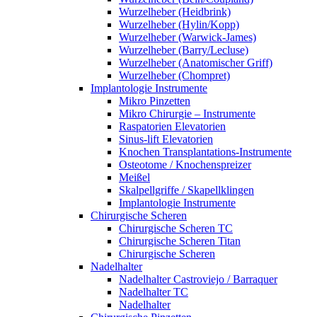
Wurzelheber (Heidbrink)
Wurzelheber (Hylin/Kopp)
Wurzelheber (Warwick-James)
Wurzelheber (Barry/Lecluse)
Wurzelheber (Anatomischer Griff)
Wurzelheber (Chompret)
Implantologie Instrumente
Mikro Pinzetten
Mikro Chirurgie – Instrumente
Raspatorien Elevatorien
Sinus-lift Elevatorien
Knochen Transplantations-Instrumente
Osteotome / Knochenspreizer
Meißel
Skalpellgriffe / Skapellklingen
Implantologie Instrumente
Chirurgische Scheren
Chirurgische Scheren TC
Chirurgische Scheren Titan
Chirurgische Scheren
Nadelhalter
Nadelhalter Castroviejo / Barraquer
Nadelhalter TC
Nadelhalter