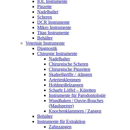
IOL Instrumente
Pinzette
Nadelhalter
Scheren
DCR Instrumente
Mikro Instrumente
Titan Instrumente
Behälter
Veterinär Instrumente
Diagnostik
Chirurgie Instrumente
Nadelhalter
Chirurgische Scheren
Chirurgische Pinzetten
Skalpellgriffe / -klingen
Arterienklemmen
Hohlmeißelzangen
Scharfe Löffel – Küretten
Instrumente für Parodontologie
Wundhaken / Ouvre-Bouches
(Maulsperrer)
Knochenklammern / Zangen
Behälter
Instrumente für Extraktion
Zahnzangen