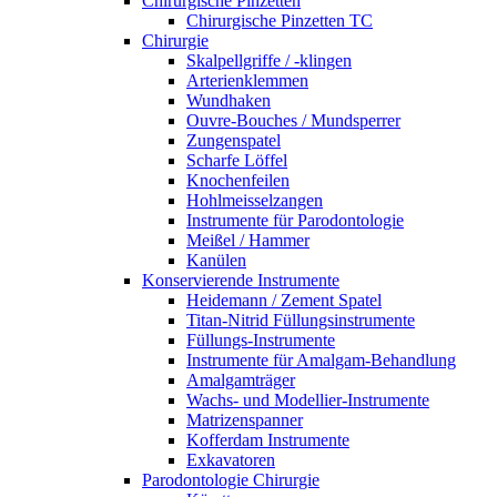
Chirurgische Pinzetten
Chirurgische Pinzetten TC
Chirurgie
Skalpellgriffe / -klingen
Arterienklemmen
Wundhaken
Ouvre-Bouches / Mundsperrer
Zungenspatel
Scharfe Löffel
Knochenfeilen
Hohlmeisselzangen
Instrumente für Parodontologie
Meißel / Hammer
Kanülen
Konservierende Instrumente
Heidemann / Zement Spatel
Titan-Nitrid Füllungsinstrumente
Füllungs-Instrumente
Instrumente für Amalgam-Behandlung
Amalgamträger
Wachs- und Modellier-Instrumente
Matrizenspanner
Kofferdam Instrumente
Exkavatoren
Parodontologie Chirurgie