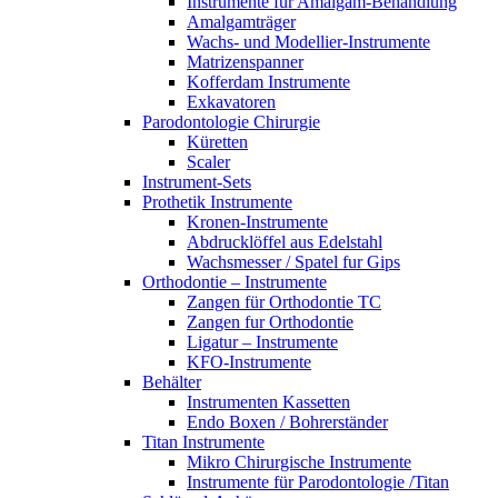
Instrumente für Amalgam-Behandlung
Amalgamträger
Wachs- und Modellier-Instrumente
Matrizenspanner
Kofferdam Instrumente
Exkavatoren
Parodontologie Chirurgie
Küretten
Scaler
Instrument-Sets
Prothetik Instrumente
Kronen-Instrumente
Abdrucklöffel aus Edelstahl
Wachsmesser / Spatel fur Gips
Orthodontie – Instrumente
Zangen für Orthodontie TC
Zangen fur Orthodontie
Ligatur – Instrumente
KFO-Instrumente
Behälter
Instrumenten Kassetten
Endo Boxen / Bohrerständer
Titan Instrumente
Mikro Chirurgische Instrumente
Instrumente für Parodontologie /Titan