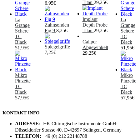
Titan
29,25
€
6,95
€
Implant
La
La
Zahnsonden
Depth Probe
Grange
Grange
Fig 9
8,25
€
Titan
29,25
€
Schere
Schere
TC
TC
Caliper
Black
Black
Spiegelgriffe
Abgewinkelt
51,95
€
51,95
€
7,25
€
29,25
€
Mikro
Mikro
Pinzette
Pinzette
TC
TC
Black
Black
57,95
€
57,95
€
KONTAKT INFO
ADRESSE:
J+K Chirurgische Instrumente GmbH:
Düsseldorfer Strasse 40, D-42697 Solingen, Germany
TELEFON:
+49 (0) 212 22148788