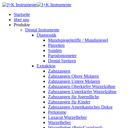
Startseite
über uns
Produkte
Dental Instrumente
Diagnostik
Mundspiegelgriffe / Mundspiegel
Pinzetten
Sonden
Parodontometer
Dental Spritzen
Extraktion
Zahnzangen
Zahnzangen Obere Molaren
Zahnzangen Untere Molaren
Zahnzangen Oberkiefer Wurzelzähne
Zahnzangen Unterkiefer Wurzelzähne
Zahnzangen für Jugendliche
Zahnzangen für Kinder
Zahnzangen Amerikanisches Dekor
Periotome
Luxacut Wurzelheber
Wurzelheber
Wurzelheber (Bein/Coupland)