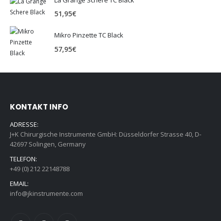
51,95
€
Mikro Pinzette TC Black
57,95
€
KONTAKT INFO
ADRESSE:
J+K Chirurgische Instrumente GmbH: Düsseldorfer Strasse 40, D-
42697 Solingen, Germany
TELEFON:
+49 (0) 212 22148788
EMAIL:
info@jkinstrumente.com