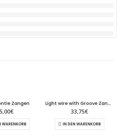
ntie Zangen
Light wire with Groove Zangen TC
5,00
€
33,75
€
N WARENKORB
IN DEN WARENKORB