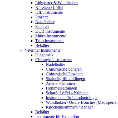
Lidsperrer & Wundhaken
Küretten / Löffel
IOL Instrumente
Pinzette
Nadelhalter
Scheren
DCR Instrumente
Mikro Instrumente
Titan Instrumente
Behälter
Veterinär Instrumente
Diagnostik
Chirurgie Instrumente
Nadelhalter
Chirurgische Scheren
Chirurgische Pinzetten
Skalpellgriffe / -klingen
Arterienklemmen
Hohlmeißelzangen
Scharfe Löffel – Küretten
Instrumente für Parodontologie
Wundhaken / Ouvre-Bouches (Maulsperrer
Knochenklammern / Zangen
Behälter
Instrumente für Extraktion