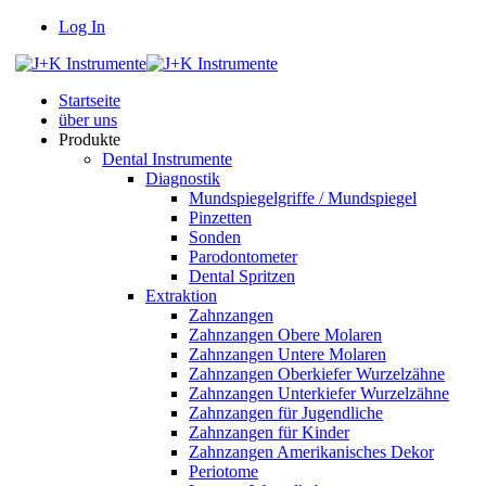
Log In
Startseite
über uns
Produkte
Dental Instrumente
Diagnostik
Mundspiegelgriffe / Mundspiegel
Pinzetten
Sonden
Parodontometer
Dental Spritzen
Extraktion
Zahnzangen
Zahnzangen Obere Molaren
Zahnzangen Untere Molaren
Zahnzangen Oberkiefer Wurzelzähne
Zahnzangen Unterkiefer Wurzelzähne
Zahnzangen für Jugendliche
Zahnzangen für Kinder
Zahnzangen Amerikanisches Dekor
Periotome