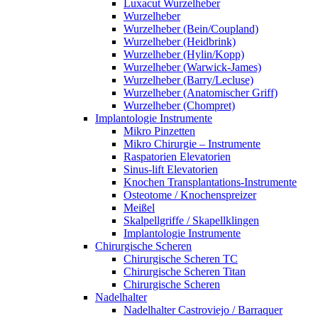
Luxacut Wurzelheber
Wurzelheber
Wurzelheber (Bein/Coupland)
Wurzelheber (Heidbrink)
Wurzelheber (Hylin/Kopp)
Wurzelheber (Warwick-James)
Wurzelheber (Barry/Lecluse)
Wurzelheber (Anatomischer Griff)
Wurzelheber (Chompret)
Implantologie Instrumente
Mikro Pinzetten
Mikro Chirurgie – Instrumente
Raspatorien Elevatorien
Sinus-lift Elevatorien
Knochen Transplantations-Instrumente
Osteotome / Knochenspreizer
Meißel
Skalpellgriffe / Skapellklingen
Implantologie Instrumente
Chirurgische Scheren
Chirurgische Scheren TC
Chirurgische Scheren Titan
Chirurgische Scheren
Nadelhalter
Nadelhalter Castroviejo / Barraquer