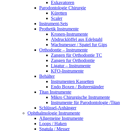
Exkavatoren
Parodontologie Chirurgie
Küretten
Scaler
Instrument-Sets
Prothetik Instrumente
Kronen-Instrumente
Abdrucklöffel aus Edelstahl
Wachsmesser / Spatel fur Gips
Orthodontie – Instrumente
Zangen für Orthodontie TC
Zangen fur Orthodontie
Ligatur – Instrumente
KFO-Instrumente
Behälter
Instrumenten Kassetten
Endo Boxen / Bohrerständer
Titan Instrumente
Mikro Chirurgische Instrumente
Instrumente für Parodontologie /Titan
Schlüssel-Anhänger
Ophthalmologie Instrumente
Allgemeine Instrumente
Loops / Haken
Spatula / Messer