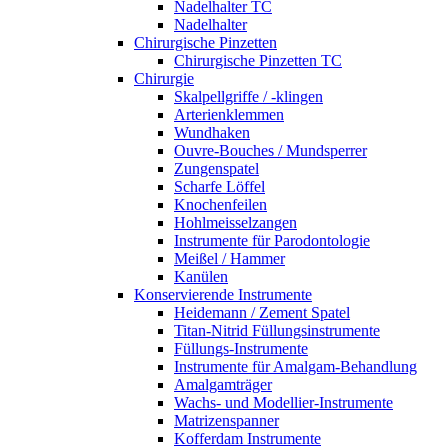
Nadelhalter TC
Nadelhalter
Chirurgische Pinzetten
Chirurgische Pinzetten TC
Chirurgie
Skalpellgriffe / -klingen
Arterienklemmen
Wundhaken
Ouvre-Bouches / Mundsperrer
Zungenspatel
Scharfe Löffel
Knochenfeilen
Hohlmeisselzangen
Instrumente für Parodontologie
Meißel / Hammer
Kanülen
Konservierende Instrumente
Heidemann / Zement Spatel
Titan-Nitrid Füllungsinstrumente
Füllungs-Instrumente
Instrumente für Amalgam-Behandlung
Amalgamträger
Wachs- und Modellier-Instrumente
Matrizenspanner
Kofferdam Instrumente