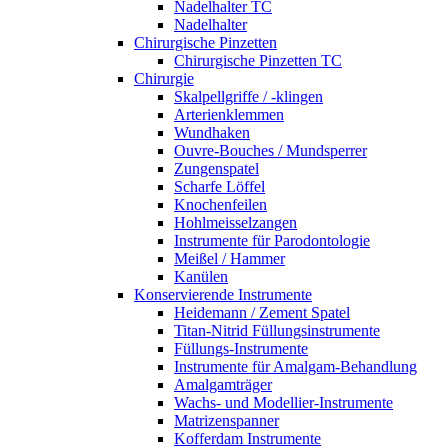
Nadelhalter TC
Nadelhalter
Chirurgische Pinzetten
Chirurgische Pinzetten TC
Chirurgie
Skalpellgriffe / -klingen
Arterienklemmen
Wundhaken
Ouvre-Bouches / Mundsperrer
Zungenspatel
Scharfe Löffel
Knochenfeilen
Hohlmeisselzangen
Instrumente für Parodontologie
Meißel / Hammer
Kanülen
Konservierende Instrumente
Heidemann / Zement Spatel
Titan-Nitrid Füllungsinstrumente
Füllungs-Instrumente
Instrumente für Amalgam-Behandlung
Amalgamträger
Wachs- und Modellier-Instrumente
Matrizenspanner
Kofferdam Instrumente