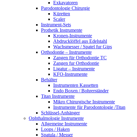
Exkavatoren
Parodontologie Chirurgie
Küretten
Scaler
Instrument-Sets
Prothetik Instrumente
Kronen-Instrumente
Abdrucklöffel aus Edelstahl
Wachsmesser / Spatel fur Gips
Orthodontie – Instrumente
Zangen für Orthodontie TC
Zangen fur Orthodontie
Ligatur – Instrumente
KFO-Instrumente
Behälter
Instrumenten Kassetten
Endo Boxen / Bohrerständer
Titan Instrumente
Mikro Chirurgische Instrumente
Instrumente für Parodontologie /Titan
Schlüssel-Anhänger
Ophthalmologie Instrumente
Allgemeine Instrumente
Loops / Haken
Spatula / Messer