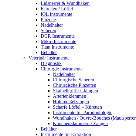
Lidsperrer & Wundhaken
Küretten / Löffel
IOL Instrumente
Pinzette
Nadelhalter
Scheren
DCR Instrumente
Mikro Instrumente
Titan Instrumente
Behälter
Veterinär Instrumente
Diagnostik
Chirurgie Instrumente
Nadelhalter
Chirurgische Scheren
Chirurgische Pinzetten
Skalpellgriffe / -klingen
Arterienklemmen
Hohlmeißelzangen
Scharfe Löffel – Küretten
Instrumente für Parodontologie
Wundhaken / Ouvre-Bouches (Maulsperrer
Knochenklammern / Zangen
Behälter
Instrumente für Extraktion