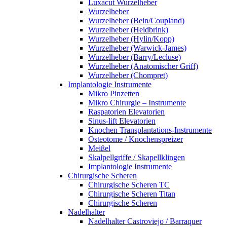
Luxacut Wurzelheber
Wurzelheber
Wurzelheber (Bein/Coupland)
Wurzelheber (Heidbrink)
Wurzelheber (Hylin/Kopp)
Wurzelheber (Warwick-James)
Wurzelheber (Barry/Lecluse)
Wurzelheber (Anatomischer Griff)
Wurzelheber (Chompret)
Implantologie Instrumente
Mikro Pinzetten
Mikro Chirurgie – Instrumente
Raspatorien Elevatorien
Sinus-lift Elevatorien
Knochen Transplantations-Instrumente
Osteotome / Knochenspreizer
Meißel
Skalpellgriffe / Skapellklingen
Implantologie Instrumente
Chirurgische Scheren
Chirurgische Scheren TC
Chirurgische Scheren Titan
Chirurgische Scheren
Nadelhalter
Nadelhalter Castroviejo / Barraquer