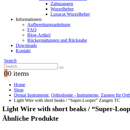
Zahnzangen
Wurzelheber
Luxacut Wurzelheber
Informationen
Aufbereitungsanleitung
FAQ
Blog-Artikel
Rückerstattungen und Rückgabe
Downloads
Kontakt
Search
0
0 items
Home
Shop
Dental Instrumente
,
Orthodontie - Instrumente
,
Zangen für Ort
Light Wire with short beaks / “Super-Looper” Zangen TC
Light Wire with short beaks / “Super-Lo
Ähnliche Produkte