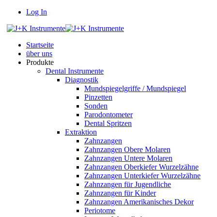
Log In
Startseite
über uns
Produkte
Dental Instrumente
Diagnostik
Mundspiegelgriffe / Mundspiegel
Pinzetten
Sonden
Parodontometer
Dental Spritzen
Extraktion
Zahnzangen
Zahnzangen Obere Molaren
Zahnzangen Untere Molaren
Zahnzangen Oberkiefer Wurzelzähne
Zahnzangen Unterkiefer Wurzelzähne
Zahnzangen für Jugendliche
Zahnzangen für Kinder
Zahnzangen Amerikanisches Dekor
Periotome