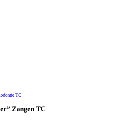
hodontie TC
oper” Zangen TC