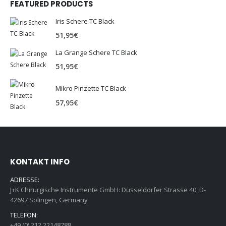
FEATURED PRODUCTS
Iris Schere TC Black
51,95
€
La Grange Schere TC Black
51,95
€
Mikro Pinzette TC Black
57,95
€
KONTAKT INFO
ADRESSE:
J+K Chirurgische Instrumente GmbH: Düsseldorfer Strasse 40, D-
42697 Solingen, Germany
TELEFON:
+49 (0) 212 22148788