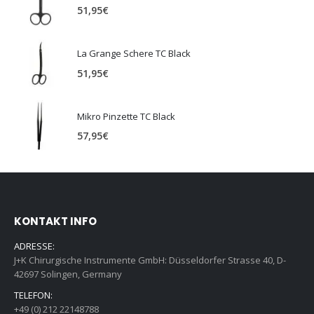
51,95
€
La Grange Schere TC Black
51,95
€
Mikro Pinzette TC Black
57,95
€
KONTAKT INFO
ADRESSE:
J+K Chirurgische Instrumente GmbH: Düsseldorfer Strasse 40, D-
42697 Solingen, Germany
TELEFON:
+49 (0) 212 22148788