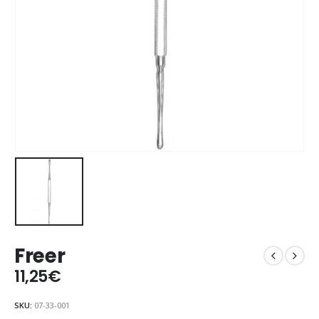
Freer
11,25
€
SKU:
07-33-001