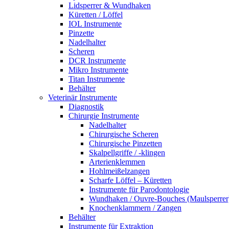
Lidsperrer & Wundhaken
Küretten / Löffel
IOL Instrumente
Pinzette
Nadelhalter
Scheren
DCR Instrumente
Mikro Instrumente
Titan Instrumente
Behälter
Veterinär Instrumente
Diagnostik
Chirurgie Instrumente
Nadelhalter
Chirurgische Scheren
Chirurgische Pinzetten
Skalpellgriffe / -klingen
Arterienklemmen
Hohlmeißelzangen
Scharfe Löffel – Küretten
Instrumente für Parodontologie
Wundhaken / Ouvre-Bouches (Maulsperrer
Knochenklammern / Zangen
Behälter
Instrumente für Extraktion