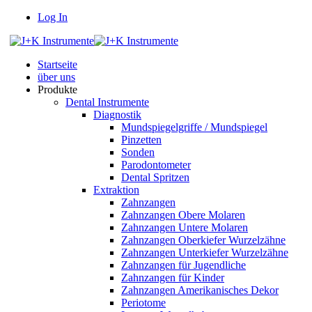
Log In
Startseite
über uns
Produkte
Dental Instrumente
Diagnostik
Mundspiegelgriffe / Mundspiegel
Pinzetten
Sonden
Parodontometer
Dental Spritzen
Extraktion
Zahnzangen
Zahnzangen Obere Molaren
Zahnzangen Untere Molaren
Zahnzangen Oberkiefer Wurzelzähne
Zahnzangen Unterkiefer Wurzelzähne
Zahnzangen für Jugendliche
Zahnzangen für Kinder
Zahnzangen Amerikanisches Dekor
Periotome