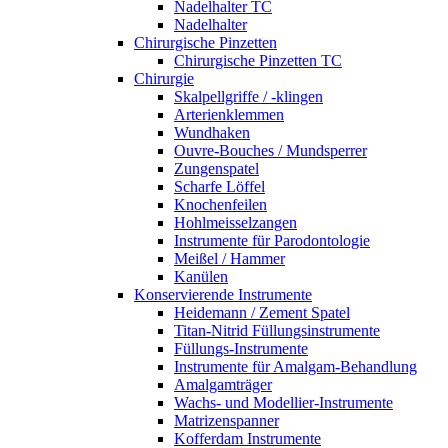
Nadelhalter TC
Nadelhalter
Chirurgische Pinzetten
Chirurgische Pinzetten TC
Chirurgie
Skalpellgriffe / -klingen
Arterienklemmen
Wundhaken
Ouvre-Bouches / Mundsperrer
Zungenspatel
Scharfe Löffel
Knochenfeilen
Hohlmeisselzangen
Instrumente für Parodontologie
Meißel / Hammer
Kanülen
Konservierende Instrumente
Heidemann / Zement Spatel
Titan-Nitrid Füllungsinstrumente
Füllungs-Instrumente
Instrumente für Amalgam-Behandlung
Amalgamträger
Wachs- und Modellier-Instrumente
Matrizenspanner
Kofferdam Instrumente