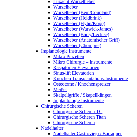
Luxacut Wurzelheber
Wurzelheber
Wurzelheber (Bein/Coupland)
Wurzelheber (Heidbrink)
Wurzelheber (Hylin/Kopp)
Wurzelheber (Warwick-James)
Wurzelheber (Barry/Lecluse)
Wurzelheber (Anatomischer Griff)
Wurzelheber (Chompret)
Implantologie Instrumente
Mikro Pinzetten
Mikro Chirurgie – Instrumente
Raspatorien Elevatorien
Sinus-lift Elevatorien
Knochen Transplantations-Instrumente
Osteotome / Knochenspreizer
Meißel
Skalpellgriffe / Skapellklingen
Implantologie Instrumente
Chirurgische Scheren
Chirurgische Scheren TC
Chirurgische Scheren Titan
Chirurgische Scheren
Nadelhalter
Nadelhalter Castroviejo / Barraquer