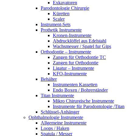
Exkavatoren
Parodontologie Chirurgie
Küretten
Scaler
Instrument-Sets
Prothetik Instrumente
Kronen-Instrumente
Abdrucklöffel aus Edelstahl
Wachsmesser / Spatel fur Gips
Orthodontie – Instrumente
Zangen für Orthodontie TC
Zangen fur Orthodontie
Ligatur – Instrumente
KFO-Instrumente
Behälter
Instrumenten Kassetten
Endo Boxen / Bohrerständer
Titan Instrumente
Mikro Chirurgische Instrumente
Instrumente für Parodontologie /Titan
Schlüssel-Anhänger
Ophthalmologie Instrumente
Allgemeine Instrumente
Loops / Haken
Spatula / Messer