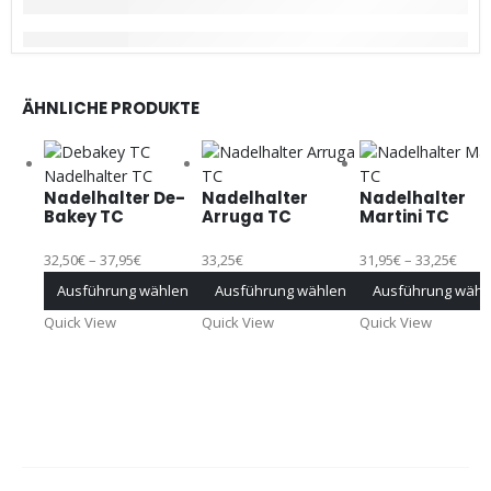
ÄHNLICHE PRODUKTE
Nadelhalter De-
Nadelhalter
Nadelhalter
Bakey TC
Arruga TC
Martini TC
32,50
€
–
37,95
€
33,25
€
31,95
€
–
33,25
€
Ausführung wählen
Ausführung wählen
Ausführung wähl
Quick View
Quick View
Quick View