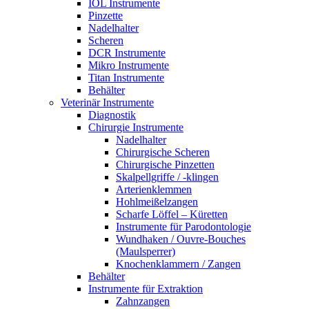
IOL Instrumente
Pinzette
Nadelhalter
Scheren
DCR Instrumente
Mikro Instrumente
Titan Instrumente
Behälter
Veterinär Instrumente
Diagnostik
Chirurgie Instrumente
Nadelhalter
Chirurgische Scheren
Chirurgische Pinzetten
Skalpellgriffe / -klingen
Arterienklemmen
Hohlmeißelzangen
Scharfe Löffel – Küretten
Instrumente für Parodontologie
Wundhaken / Ouvre-Bouches
(Maulsperrer)
Knochenklammern / Zangen
Behälter
Instrumente für Extraktion
Zahnzangen