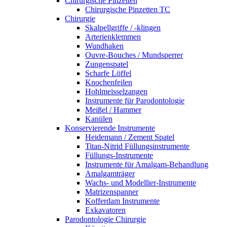
Chirurgische Pinzetten
Chirurgische Pinzetten TC
Chirurgie
Skalpellgriffe / -klingen
Arterienklemmen
Wundhaken
Ouvre-Bouches / Mundsperrer
Zungenspatel
Scharfe Löffel
Knochenfeilen
Hohlmeisselzangen
Instrumente für Parodontologie
Meißel / Hammer
Kanülen
Konservierende Instrumente
Heidemann / Zement Spatel
Titan-Nitrid Füllungsinstrumente
Füllungs-Instrumente
Instrumente für Amalgam-Behandlung
Amalgamträger
Wachs- und Modellier-Instrumente
Matrizenspanner
Kofferdam Instrumente
Exkavatoren
Parodontologie Chirurgie