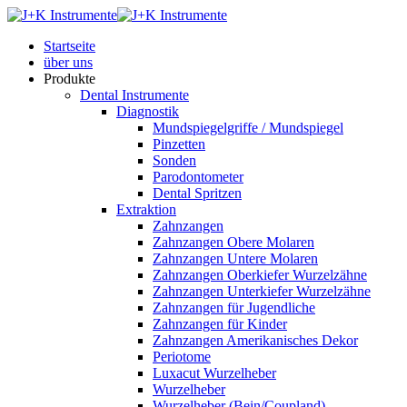
Startseite
über uns
Produkte
Dental Instrumente
Diagnostik
Mundspiegelgriffe / Mundspiegel
Pinzetten
Sonden
Parodontometer
Dental Spritzen
Extraktion
Zahnzangen
Zahnzangen Obere Molaren
Zahnzangen Untere Molaren
Zahnzangen Oberkiefer Wurzelzähne
Zahnzangen Unterkiefer Wurzelzähne
Zahnzangen für Jugendliche
Zahnzangen für Kinder
Zahnzangen Amerikanisches Dekor
Periotome
Luxacut Wurzelheber
Wurzelheber
Wurzelheber (Bein/Coupland)