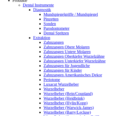
Produkte
Dental Instrumente
Diagnostik
Mundspiegelgriffe / Mundspiegel
Pinzetten
Sonden
Parodontometer
Dental Spritzen
Extraktion
Zahnzangen
Zahnzangen Obere Molaren
Zahnzangen Untere Molaren
Zahnzangen Oberkiefer Wurzelzähne
Zahnzangen Unterkiefer Wurzelzähne
Zahnzangen für Jugendliche
Zahnzangen für Kinder
Zahnzangen Amerikanisches Dekor
Periotome
Luxacut Wurzelheber
Wurzelheber
Wurzelheber (Bein/Coupland)
Wurzelheber (Heidbrink)
Wurzelheber (Hylin/Kopp)
Wurzelheber (Warwick-James)
Wurzelheber (Barry/Lecluse)