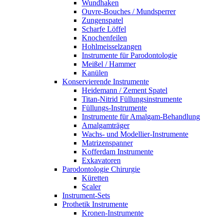
Wundhaken
Ouvre-Bouches / Mundsperrer
Zungenspatel
Scharfe Löffel
Knochenfeilen
Hohlmeisselzangen
Instrumente für Parodontologie
Meißel / Hammer
Kanülen
Konservierende Instrumente
Heidemann / Zement Spatel
Titan-Nitrid Füllungsinstrumente
Füllungs-Instrumente
Instrumente für Amalgam-Behandlung
Amalgamträger
Wachs- und Modellier-Instrumente
Matrizenspanner
Kofferdam Instrumente
Exkavatoren
Parodontologie Chirurgie
Küretten
Scaler
Instrument-Sets
Prothetik Instrumente
Kronen-Instrumente