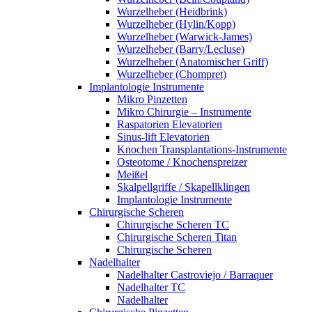
Wurzelheber (Heidbrink)
Wurzelheber (Hylin/Kopp)
Wurzelheber (Warwick-James)
Wurzelheber (Barry/Lecluse)
Wurzelheber (Anatomischer Griff)
Wurzelheber (Chompret)
Implantologie Instrumente
Mikro Pinzetten
Mikro Chirurgie – Instrumente
Raspatorien Elevatorien
Sinus-lift Elevatorien
Knochen Transplantations-Instrumente
Osteotome / Knochenspreizer
Meißel
Skalpellgriffe / Skapellklingen
Implantologie Instrumente
Chirurgische Scheren
Chirurgische Scheren TC
Chirurgische Scheren Titan
Chirurgische Scheren
Nadelhalter
Nadelhalter Castroviejo / Barraquer
Nadelhalter TC
Nadelhalter