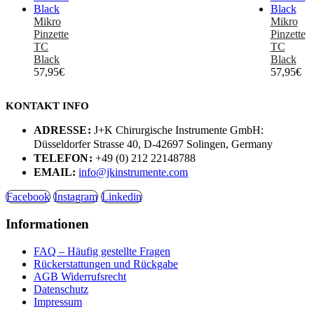
Mikro
Mikro
Pinzette
Pinzette
TC
TC
Black
Black
57,95
€
57,95
€
KONTAKT INFO
ADRESSE:
J+K Chirurgische Instrumente GmbH:
Düsseldorfer Strasse 40, D-42697 Solingen, Germany
TELEFON:
+49 (0) 212 22148788
EMAIL:
info@jkinstrumente.com
Facebook
Instagram
Linkedin
Informationen
FAQ – Häufig gestellte Fragen
Rückerstattungen und Rückgabe
AGB Widerrufsrecht
Datenschutz
Impressum