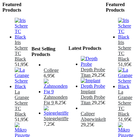
Featured
Featured
Products
Products
Iris
Iris
Schere
Schere
Latest Products
Best Selling
TC
TC
Products
Black
Black
51,95
€
51,95
€
Depth Probe
College
Titan
29,25
€
6,95
€
Implant
La
La
Zahnsonden
Depth Probe
Grange
Grange
Fig 9
8,25
€
Titan
29,25
€
Schere
Schere
TC
TC
Caliper
Black
Black
Spiegelgriffe
Abgewinkelt
51,95
€
51,95
€
7,25
€
29,25
€