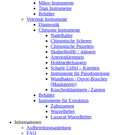
Mikro Instrumente
Titan Instrumente
Behälter
Veterinär Instrumente
Diagnostik
Chirurgie Instrumente
Nadelhalter
Chirurgische Scheren
Chirurgische Pinzetten
Skalpellgriffe / -klingen
Arterienklemmen
Hohlmeißelzangen
Scharfe Löffel – Küretten
Instrumente für Parodontologie
Wundhaken / Ouvre-Bouches
(Maulsperrer)
Knochenklammern / Zangen
Behälter
Instrumente für Extraktion
Zahnzangen
Wurzelheber
Luxacut Wurzelheber
Informationen
Aufbereitungsanleitung
FAQ