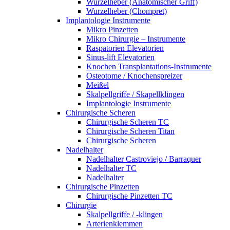
Wurzelheber (Anatomischer Griff)
Wurzelheber (Chompret)
Implantologie Instrumente
Mikro Pinzetten
Mikro Chirurgie – Instrumente
Raspatorien Elevatorien
Sinus-lift Elevatorien
Knochen Transplantations-Instrumente
Osteotome / Knochenspreizer
Meißel
Skalpellgriffe / Skapellklingen
Implantologie Instrumente
Chirurgische Scheren
Chirurgische Scheren TC
Chirurgische Scheren Titan
Chirurgische Scheren
Nadelhalter
Nadelhalter Castroviejo / Barraquer
Nadelhalter TC
Nadelhalter
Chirurgische Pinzetten
Chirurgische Pinzetten TC
Chirurgie
Skalpellgriffe / -klingen
Arterienklemmen