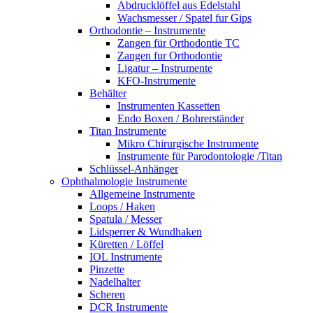
Abdrucklöffel aus Edelstahl
Wachsmesser / Spatel fur Gips
Orthodontie – Instrumente
Zangen für Orthodontie TC
Zangen fur Orthodontie
Ligatur – Instrumente
KFO-Instrumente
Behälter
Instrumenten Kassetten
Endo Boxen / Bohrerständer
Titan Instrumente
Mikro Chirurgische Instrumente
Instrumente für Parodontologie /Titan
Schlüssel-Anhänger
Ophthalmologie Instrumente
Allgemeine Instrumente
Loops / Haken
Spatula / Messer
Lidsperrer & Wundhaken
Küretten / Löffel
IOL Instrumente
Pinzette
Nadelhalter
Scheren
DCR Instrumente