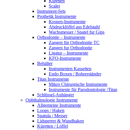
Küretten
Scaler
Instrument-Sets
Prothetik Instrumente
Kronen-Instrumente
Abdrucklöffel aus Edelstahl
Wachsmesser / Spatel fur Gips
Orthodontie – Instrumente
Zangen für Orthodontie TC
Zangen fur Orthodontie
Ligatur – Instrumente
KFO-Instrumente
Behälter
Instrumenten Kassetten
Endo Boxen / Bohrerständer
Titan Instrumente
Mikro Chirurgische Instrumente
Instrumente für Parodontologie /Titan
Schlüssel-Anhänger
Ophthalmologie Instrumente
Allgemeine Instrumente
Loops / Haken
Spatula / Messer
Lidsperrer & Wundhaken
Küretten / Löffel