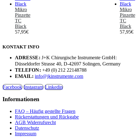
Mikro
Mikro
Pinzette
Pinzette
TC
TC
Black
Black
57,95
€
57,95
€
KONTAKT INFO
ADRESSE:
J+K Chirurgische Instrumente GmbH:
Düsseldorfer Strasse 40, D-42697 Solingen, Germany
TELEFON:
+49 (0) 212 22148788
EMAIL:
info@jkinstrumente.com
Facebook
Instagram
Linkedin
Informationen
FAQ – Häufig gestellte Fragen
Rückerstattungen und Rückgabe
AGB Widerrufsrecht
Datenschutz
Impressum