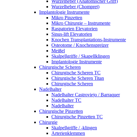
Wurzelheber (Anatomischer Griff)
Wurzelheber (Chompret)
Implantologie Instrumente
Mikro Pinzetten
Mikro Chirurgie – Instrumente
Raspatorien Elevatorien
Sinus-lift Elevatorien
Knochen Transplantations-Instrumente
Osteotome / Knochenspreizer
Meißel
Skalpellgriffe / Skapellklingen
Implantologie Instrumente
Chirurgische Scheren
Chirurgische Scheren TC
Chirurgische Scheren Titan
Chirurgische Scheren
Nadelhalter
Nadelhalter Castroviejo / Barraquer
Nadelhalter TC
Nadelhalter
Chirurgische Pinzetten
Chirurgische Pinzetten TC
Chirurgie
Skalpellgriffe / -klingen
Arterienklemmen