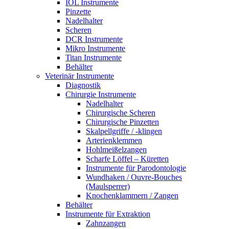
IOL Instrumente
Pinzette
Nadelhalter
Scheren
DCR Instrumente
Mikro Instrumente
Titan Instrumente
Behälter
Veterinär Instrumente
Diagnostik
Chirurgie Instrumente
Nadelhalter
Chirurgische Scheren
Chirurgische Pinzetten
Skalpellgriffe / -klingen
Arterienklemmen
Hohlmeißelzangen
Scharfe Löffel – Küretten
Instrumente für Parodontologie
Wundhaken / Ouvre-Bouches
(Maulsperrer)
Knochenklammern / Zangen
Behälter
Instrumente für Extraktion
Zahnzangen