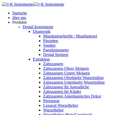
Startseite
über uns
Produkte
Dental Instrumente
Diagnostik
Mundspiegelgriffe / Mundspiegel
Pinzetten
Sonden
Parodontometer
Dental Spritzen
Extraktion
Zahnzangen
Zahnzangen Obere Molaren
Zahnzangen Untere Molaren
Zahnzangen Oberkiefer Wurzelzähne
Zahnzangen Unterkiefer Wurzelzähne
Zahnzangen für Jugendliche
Zahnzangen für Kinder
Zahnzangen Amerikanisches Dekor
Periotome
Luxacut Wurzelheber
Wurzelheber
Wurzelheber (Bein/Coupland)