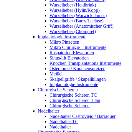
Wurzelheber (Heidbrink)
Wurzelheber (Hylin/Kopp)
Wurzelheber (Warwick-James)
Wurzelheber (Barry/Lecluse)
Wurzelheber (Anatomischer Griff)
Wurzelheber (Chompret)
Implantologie Instrumente
Mikro Pinzetten
Mikro Chirurgie – Instrumente
Raspatorien Elevatorien
Sinus-lift Elevatorien
Knochen Transplantations-Instrumente
Osteotome / Knochenspreizer
Meißel
Skalpellgriffe / Skapellklingen
Implantologie Instrumente
Chirurgische Scheren
Chirurgische Scheren TC
Chirurgische Scheren Titan
Chirurgische Scheren
Nadelhalter
Nadelhalter Castroviejo / Barraquer
Nadelhalter TC
Nadelhalter