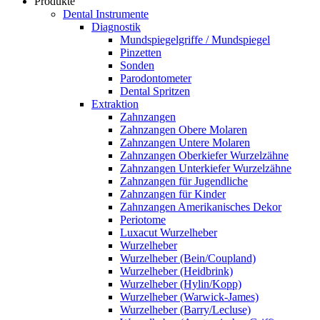
Produkte
Dental Instrumente
Diagnostik
Mundspiegelgriffe / Mundspiegel
Pinzetten
Sonden
Parodontometer
Dental Spritzen
Extraktion
Zahnzangen
Zahnzangen Obere Molaren
Zahnzangen Untere Molaren
Zahnzangen Oberkiefer Wurzelzähne
Zahnzangen Unterkiefer Wurzelzähne
Zahnzangen für Jugendliche
Zahnzangen für Kinder
Zahnzangen Amerikanisches Dekor
Periotome
Luxacut Wurzelheber
Wurzelheber
Wurzelheber (Bein/Coupland)
Wurzelheber (Heidbrink)
Wurzelheber (Hylin/Kopp)
Wurzelheber (Warwick-James)
Wurzelheber (Barry/Lecluse)