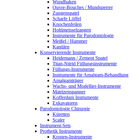
Wundhaken
Ouvre-Bouches / Mundsperrer
Zungenspatel
Scharfe Löffel
Knochenfeilen
Hohlmeisselzangen
Instrumente für Parodontologie
Meißel / Hammer
Kanülen
Konservierende Instrumente
Heidemann / Zement Spatel
Titan-Nitrid Füllungsinstrumente
Füllungs-Instrumente
Instrumente für Amalgam-Behandlung
Amalgamträger
Wachs- und Modellier-Instrumente
Matrizenspanner
Kofferdam Instrumente
Exkavatoren
Parodontologie Chirurgie
Küretten
Scaler
Instrument-Sets
Prothetik Instrumente
Kronen-Instrumente