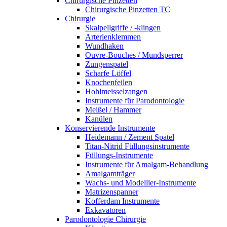
Chirurgische Pinzetten
Chirurgische Pinzetten TC
Chirurgie
Skalpellgriffe / -klingen
Arterienklemmen
Wundhaken
Ouvre-Bouches / Mundsperrer
Zungenspatel
Scharfe Löffel
Knochenfeilen
Hohlmeisselzangen
Instrumente für Parodontologie
Meißel / Hammer
Kanülen
Konservierende Instrumente
Heidemann / Zement Spatel
Titan-Nitrid Füllungsinstrumente
Füllungs-Instrumente
Instrumente für Amalgam-Behandlung
Amalgamträger
Wachs- und Modellier-Instrumente
Matrizenspanner
Kofferdam Instrumente
Exkavatoren
Parodontologie Chirurgie