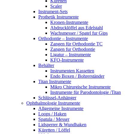
Küretten
Scaler
Instrument-Sets
Prothetik Instrumente
Kronen-Instrumente
Abdrucklöffel aus Edelstahl
Wachsmesser / Spatel fur Gips
Orthodontie – Instrumente
Zangen für Orthodontie TC
Zangen fur Orthodontie
Ligatur – Instrumente
KFO-Instrumente
Behälter
Instrumenten Kassetten
Endo Boxen / Bohrerständer
Titan Instrumente
Mikro Chirurgische Instrumente
Instrumente für Parodontologie /Titan
Schlüssel-Anhänger
Ophthalmologie Instrumente
Allgemeine Instrumente
Loops / Haken
Spatula / Messer
Lidsperrer & Wundhaken
Küretten / Löffel