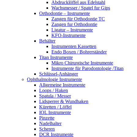
Abdrucklöffel aus Edelstahl
Wachsmesser / Spatel fur Gips
Orthodontie – Instrumente
Zangen für Orthodontie TC
Zangen fur Orthodontie
Ligatur – Instrumente
KFO-Instrumente
Behälter
Instrumenten Kassetten
Endo Boxen / Bohrerständer
Titan Instrumente
Mikro Chirurgische Instrumente
Instrumente für Parodontologie /Titan
Schlüssel-Anhänger
Ophthalmologie Instrumente
Allgemeine Instrumente
Loops / Haken
Spatula / Messer
Lidsperrer & Wundhaken
Küretten / Löffel
IOL Instrumente
Pinzette
Nadelhalter
Scheren
DCR Instrumente