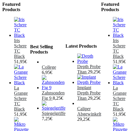
Featured
Featured
Products
Products
Iris
Iris
Schere
Schere
Latest Products
Best Selling
TC
TC
Products
Black
Black
51,95
€
51,95
€
Depth Probe
College
Titan
29,25
€
6,95
€
Implant
La
La
Zahnsonden
Depth Probe
Grange
Grange
Fig 9
8,25
€
Titan
29,25
€
Schere
Schere
TC
TC
Caliper
Black
Black
Spiegelgriffe
Abgewinkelt
51,95
€
51,95
€
7,25
€
29,25
€