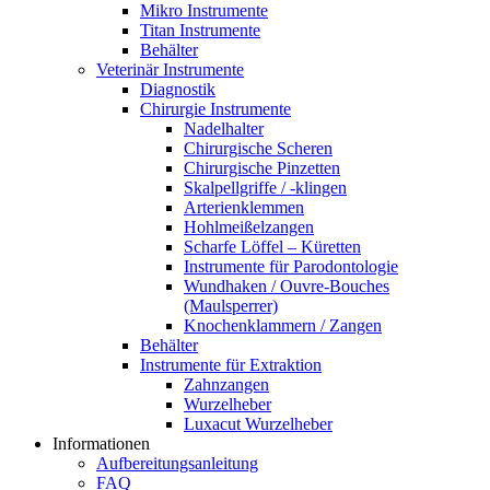
Mikro Instrumente
Titan Instrumente
Behälter
Veterinär Instrumente
Diagnostik
Chirurgie Instrumente
Nadelhalter
Chirurgische Scheren
Chirurgische Pinzetten
Skalpellgriffe / -klingen
Arterienklemmen
Hohlmeißelzangen
Scharfe Löffel – Küretten
Instrumente für Parodontologie
Wundhaken / Ouvre-Bouches
(Maulsperrer)
Knochenklammern / Zangen
Behälter
Instrumente für Extraktion
Zahnzangen
Wurzelheber
Luxacut Wurzelheber
Informationen
Aufbereitungsanleitung
FAQ