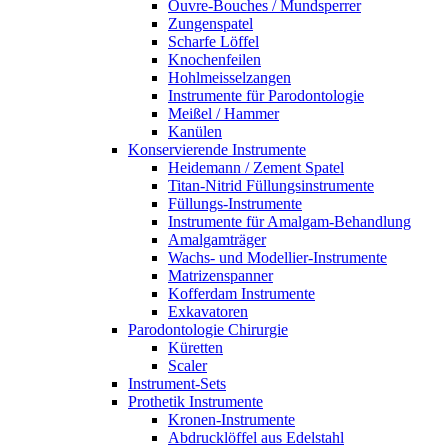
Ouvre-Bouches / Mundsperrer
Zungenspatel
Scharfe Löffel
Knochenfeilen
Hohlmeisselzangen
Instrumente für Parodontologie
Meißel / Hammer
Kanülen
Konservierende Instrumente
Heidemann / Zement Spatel
Titan-Nitrid Füllungsinstrumente
Füllungs-Instrumente
Instrumente für Amalgam-Behandlung
Amalgamträger
Wachs- und Modellier-Instrumente
Matrizenspanner
Kofferdam Instrumente
Exkavatoren
Parodontologie Chirurgie
Küretten
Scaler
Instrument-Sets
Prothetik Instrumente
Kronen-Instrumente
Abdrucklöffel aus Edelstahl