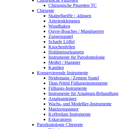
Chirurgische Pinzetten
Chirurgische Pinzetten TC
Chirurgie
Skalpellgriffe / -klingen
Arterienklemmen
Wundhaken
Ouvre-Bouches / Mundsperrer
Zungenspatel
Scharfe Löffel
Knochenfeilen
Hohlmeisselzangen
Instrumente für Parodontologie
Meißel / Hammer
Kanülen
Konservierende Instrumente
Heidemann / Zement Spatel
Titan-Nitrid Füllungsinstrumente
Füllungs-Instrumente
Instrumente für Amalgam-Behandlung
Amalgamträger
Wachs- und Modellier-Instrumente
Matrizenspanner
Kofferdam Instrumente
Exkavatoren
Parodontologie Chirurgie