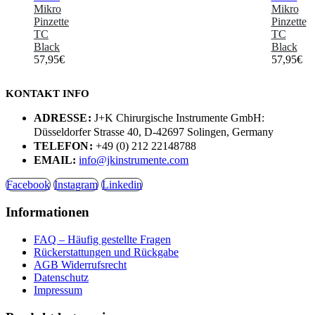
Mikro
Mikro
Pinzette
Pinzette
TC
TC
Black
Black
57,95
€
57,95
€
KONTAKT INFO
ADRESSE:
J+K Chirurgische Instrumente GmbH:
Düsseldorfer Strasse 40, D-42697 Solingen, Germany
TELEFON:
+49 (0) 212 22148788
EMAIL:
info@jkinstrumente.com
Facebook
Instagram
Linkedin
Informationen
FAQ – Häufig gestellte Fragen
Rückerstattungen und Rückgabe
AGB Widerrufsrecht
Datenschutz
Impressum