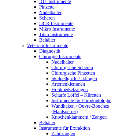
IOL Instrumente
Pinzette
Nadelhalter
Scheren
DCR Instrumente
Mikro Instrumente
Titan Instrumente
Behälter
Veterinär Instrumente
Diagnostik
Chirurgie Instrumente
Nadelhalter
Chirurgische Scheren
Chirurgische Pinzetten
Skalpellgriffe / -klingen
Arterienklemmen
Hohlmeißelzangen
Scharfe Löffel – Küretten
Instrumente für Parodontologie
Wundhaken / Ouvre-Bouches
(Maulsperrer)
Knochenklammern / Zangen
Behälter
Instrumente für Extraktion
Zahnzangen