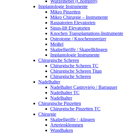
Wurzelheber (Chompret)
Implantologie Instrumente
Mikro Pinzetten
Mikro Chirurgie – Instrumente
Raspatorien Elevatorien
Sinus-lift Elevatorien
Knochen Transplantations-Instrumente
Osteotome / Knochenspreizer
Meißel
Skalpellgriffe / Skapellklingen
Implantologie Instrumente
Chirurgische Scheren
Chirurgische Scheren TC
Chirurgische Scheren Titan
Chirurgische Scheren
Nadelhalter
Nadelhalter Castroviejo / Barraquer
Nadelhalter TC
Nadelhalter
Chirurgische Pinzetten
Chirurgische Pinzetten TC
Chirurgie
Skalpellgriffe / -klingen
Arterienklemmen
Wundhaken