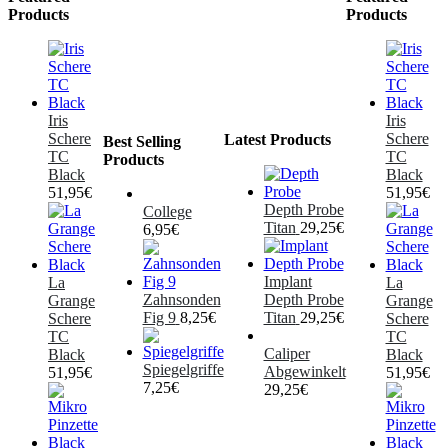
Products
Products
Iris
Iris
Schere
Schere
Latest Products
Best Selling
TC
TC
Products
Black
Black
51,95
€
51,95
€
Depth Probe
College
Titan
29,25
€
6,95
€
Implant
La
La
Zahnsonden
Depth Probe
Grange
Grange
Fig 9
8,25
€
Titan
29,25
€
Schere
Schere
TC
TC
Caliper
Black
Black
Spiegelgriffe
Abgewinkelt
51,95
€
51,95
€
7,25
€
29,25
€