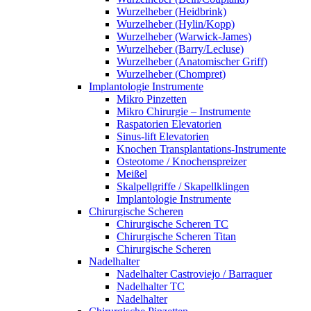
Wurzelheber (Heidbrink)
Wurzelheber (Hylin/Kopp)
Wurzelheber (Warwick-James)
Wurzelheber (Barry/Lecluse)
Wurzelheber (Anatomischer Griff)
Wurzelheber (Chompret)
Implantologie Instrumente
Mikro Pinzetten
Mikro Chirurgie – Instrumente
Raspatorien Elevatorien
Sinus-lift Elevatorien
Knochen Transplantations-Instrumente
Osteotome / Knochenspreizer
Meißel
Skalpellgriffe / Skapellklingen
Implantologie Instrumente
Chirurgische Scheren
Chirurgische Scheren TC
Chirurgische Scheren Titan
Chirurgische Scheren
Nadelhalter
Nadelhalter Castroviejo / Barraquer
Nadelhalter TC
Nadelhalter