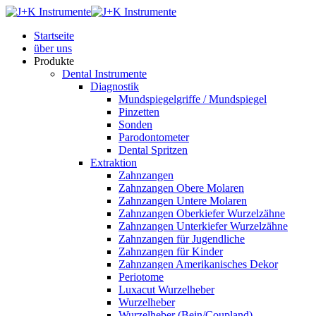
Startseite
über uns
Produkte
Dental Instrumente
Diagnostik
Mundspiegelgriffe / Mundspiegel
Pinzetten
Sonden
Parodontometer
Dental Spritzen
Extraktion
Zahnzangen
Zahnzangen Obere Molaren
Zahnzangen Untere Molaren
Zahnzangen Oberkiefer Wurzelzähne
Zahnzangen Unterkiefer Wurzelzähne
Zahnzangen für Jugendliche
Zahnzangen für Kinder
Zahnzangen Amerikanisches Dekor
Periotome
Luxacut Wurzelheber
Wurzelheber
Wurzelheber (Bein/Coupland)