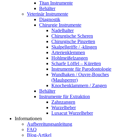
Titan Instrumente
Behälter
Veterinär Instrumente
Diagnostik
Chirurgie Instrumente
Nadelhalter
Chirurgische Scheren
Chirurgische Pinzetten
Skalpellgriffe / -klingen
Arterienklemmen
Hohlmeißelzangen
Scharfe Löffel – Küretten
Instrumente für Parodontologie
Wundhaken / Ouvre-Bouches
(Maulsperrer)
Knochenklammern / Zangen
Behälter
Instrumente für Extraktion
Zahnzangen
Wurzelheber
Luxacut Wurzelheber
Informationen
Aufbereitungsanleitung
FAQ
Blog-Artikel