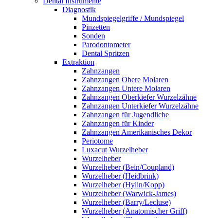
Dental Instrumente
Diagnostik
Mundspiegelgriffe / Mundspiegel
Pinzetten
Sonden
Parodontometer
Dental Spritzen
Extraktion
Zahnzangen
Zahnzangen Obere Molaren
Zahnzangen Untere Molaren
Zahnzangen Oberkiefer Wurzelzähne
Zahnzangen Unterkiefer Wurzelzähne
Zahnzangen für Jugendliche
Zahnzangen für Kinder
Zahnzangen Amerikanisches Dekor
Periotome
Luxacut Wurzelheber
Wurzelheber
Wurzelheber (Bein/Coupland)
Wurzelheber (Heidbrink)
Wurzelheber (Hylin/Kopp)
Wurzelheber (Warwick-James)
Wurzelheber (Barry/Lecluse)
Wurzelheber (Anatomischer Griff)