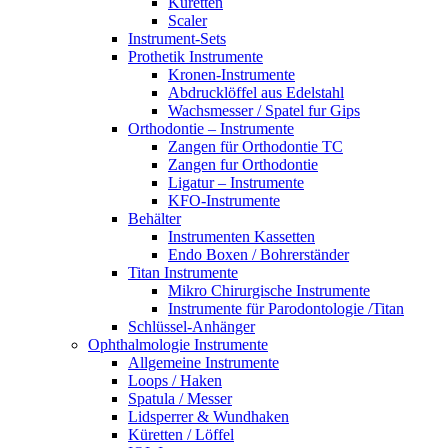
Küretten
Scaler
Instrument-Sets
Prothetik Instrumente
Kronen-Instrumente
Abdrucklöffel aus Edelstahl
Wachsmesser / Spatel fur Gips
Orthodontie – Instrumente
Zangen für Orthodontie TC
Zangen fur Orthodontie
Ligatur – Instrumente
KFO-Instrumente
Behälter
Instrumenten Kassetten
Endo Boxen / Bohrerständer
Titan Instrumente
Mikro Chirurgische Instrumente
Instrumente für Parodontologie /Titan
Schlüssel-Anhänger
Ophthalmologie Instrumente
Allgemeine Instrumente
Loops / Haken
Spatula / Messer
Lidsperrer & Wundhaken
Küretten / Löffel