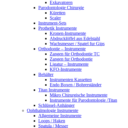
Exkavatoren
Parodontologie Chirurgie
Küretten
Scaler
Instrument-Sets
Prothetik Instrumente
Kronen-Instrumente
Abdrucklöffel aus Edelstahl
Wachsmesser / Spatel fur Gips
Orthodontie – Instrumente
Zangen für Orthodontie TC
Zangen fur Orthodontie
Ligatur – Instrumente
KFO-Instrumente
Behälter
Instrumenten Kassetten
Endo Boxen / Bohrerständer
Titan Instrumente
Mikro Chirurgische Instrumente
Instrumente für Parodontologie /Titan
Schlüssel-Anhänger
Ophthalmologie Instrumente
Allgemeine Instrumente
Loops / Haken
Spatula / Messer