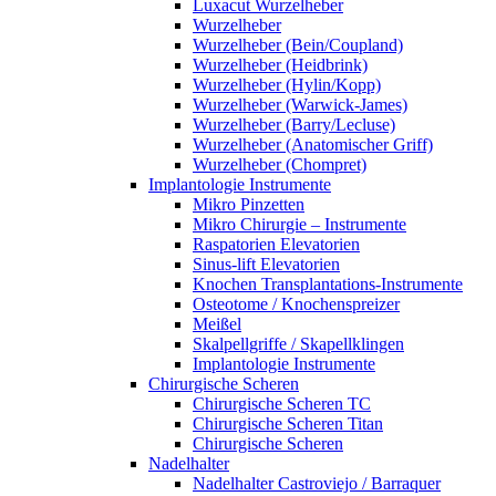
Luxacut Wurzelheber
Wurzelheber
Wurzelheber (Bein/Coupland)
Wurzelheber (Heidbrink)
Wurzelheber (Hylin/Kopp)
Wurzelheber (Warwick-James)
Wurzelheber (Barry/Lecluse)
Wurzelheber (Anatomischer Griff)
Wurzelheber (Chompret)
Implantologie Instrumente
Mikro Pinzetten
Mikro Chirurgie – Instrumente
Raspatorien Elevatorien
Sinus-lift Elevatorien
Knochen Transplantations-Instrumente
Osteotome / Knochenspreizer
Meißel
Skalpellgriffe / Skapellklingen
Implantologie Instrumente
Chirurgische Scheren
Chirurgische Scheren TC
Chirurgische Scheren Titan
Chirurgische Scheren
Nadelhalter
Nadelhalter Castroviejo / Barraquer