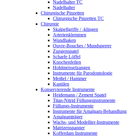
Nadelhalter TC
Nadelhalter
Chirurgische Pinzetten
Chirurgische Pinzetten TC
Chirurgie
Skalpellgriffe / -klingen
Arterienklemmen
Wundhaken
Ouvre-Bouches / Mundsperrer
Zungenspatel
Scharfe Löffel
Knochenfeilen
Hohlmeisselzangen
Instrumente für Parodontologie
Meißel / Hammer
Kanülen
Konservierende Instrumente
Heidemann / Zement Spatel
Titan-Nitrid Füllungsinstrumente
Füllungs-Instrumente
Instrumente für Amalgam-Behandlung
Amalgamträger
Wachs- und Modellier-Instrumente
Matrizenspanner
Kofferdam Instrumente