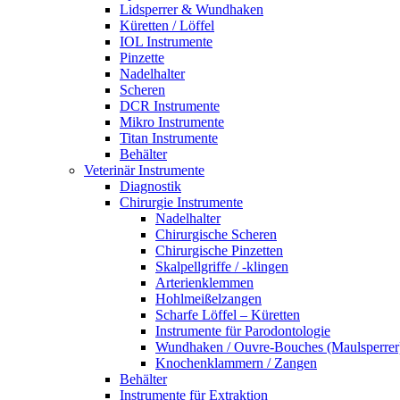
Lidsperrer & Wundhaken
Küretten / Löffel
IOL Instrumente
Pinzette
Nadelhalter
Scheren
DCR Instrumente
Mikro Instrumente
Titan Instrumente
Behälter
Veterinär Instrumente
Diagnostik
Chirurgie Instrumente
Nadelhalter
Chirurgische Scheren
Chirurgische Pinzetten
Skalpellgriffe / -klingen
Arterienklemmen
Hohlmeißelzangen
Scharfe Löffel – Küretten
Instrumente für Parodontologie
Wundhaken / Ouvre-Bouches (Maulsperrer
Knochenklammern / Zangen
Behälter
Instrumente für Extraktion