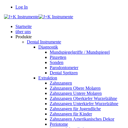
Log In
Startseite
über uns
Produkte
Dental Instrumente
Diagnostik
Mundspiegelgriffe / Mundspiegel
Pinzetten
Sonden
Parodontometer
Dental Spritzen
Extraktion
Zahnzangen
Zahnzangen Obere Molaren
Zahnzangen Untere Molaren
Zahnzangen Oberkiefer Wurzelzähne
Zahnzangen Unterkiefer Wurzelzähne
Zahnzangen für Jugendliche
Zahnzangen für Kinder
Zahnzangen Amerikanisches Dekor
Periotome