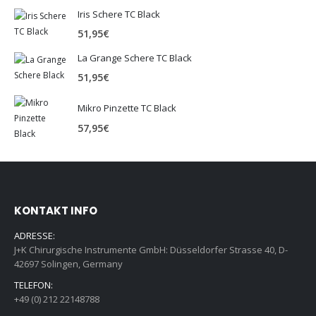
Iris Schere TC Black
51,95
€
La Grange Schere TC Black
51,95
€
Mikro Pinzette TC Black
57,95
€
KONTAKT INFO
ADRESSE:
J+K Chirurgische Instrumente GmbH: Düsseldorfer Strasse 40, D-
42697 Solingen, Germany
TELEFON:
+49 (0) 212 22148788