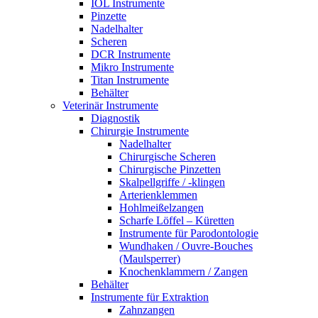
IOL Instrumente
Pinzette
Nadelhalter
Scheren
DCR Instrumente
Mikro Instrumente
Titan Instrumente
Behälter
Veterinär Instrumente
Diagnostik
Chirurgie Instrumente
Nadelhalter
Chirurgische Scheren
Chirurgische Pinzetten
Skalpellgriffe / -klingen
Arterienklemmen
Hohlmeißelzangen
Scharfe Löffel – Küretten
Instrumente für Parodontologie
Wundhaken / Ouvre-Bouches
(Maulsperrer)
Knochenklammern / Zangen
Behälter
Instrumente für Extraktion
Zahnzangen