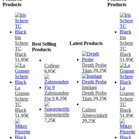
Products
Products
Iris
Iris
Schere
Schere
Latest Products
Best Selling
TC
TC
Products
Black
Black
51,95
€
51,95
€
Depth Probe
College
Titan
29,25
€
6,95
€
Implant
La
La
Zahnsonden
Depth Probe
Grange
Grange
Fig 9
8,25
€
Titan
29,25
€
Schere
Schere
TC
TC
Caliper
Black
Black
Spiegelgriffe
Abgewinkelt
51,95
€
51,95
€
7,25
€
29,25
€