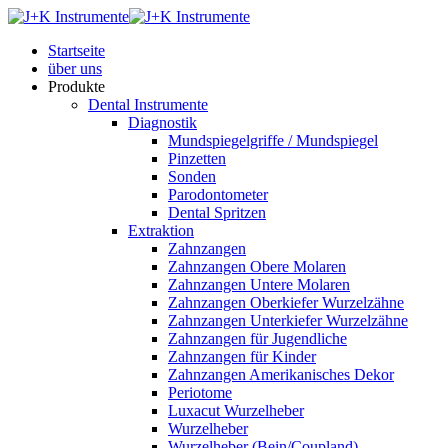
Startseite
über uns
Produkte
Dental Instrumente
Diagnostik
Mundspiegelgriffe / Mundspiegel
Pinzetten
Sonden
Parodontometer
Dental Spritzen
Extraktion
Zahnzangen
Zahnzangen Obere Molaren
Zahnzangen Untere Molaren
Zahnzangen Oberkiefer Wurzelzähne
Zahnzangen Unterkiefer Wurzelzähne
Zahnzangen für Jugendliche
Zahnzangen für Kinder
Zahnzangen Amerikanisches Dekor
Periotome
Luxacut Wurzelheber
Wurzelheber
Wurzelheber (Bein/Coupland)