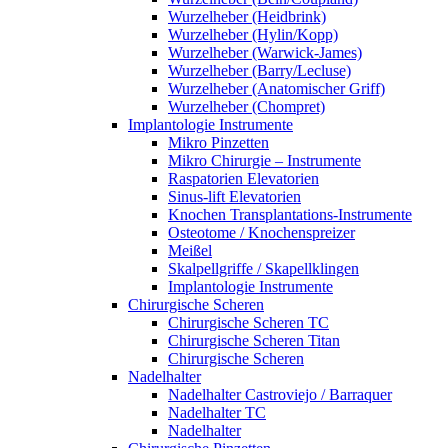
Wurzelheber (Heidbrink)
Wurzelheber (Hylin/Kopp)
Wurzelheber (Warwick-James)
Wurzelheber (Barry/Lecluse)
Wurzelheber (Anatomischer Griff)
Wurzelheber (Chompret)
Implantologie Instrumente
Mikro Pinzetten
Mikro Chirurgie – Instrumente
Raspatorien Elevatorien
Sinus-lift Elevatorien
Knochen Transplantations-Instrumente
Osteotome / Knochenspreizer
Meißel
Skalpellgriffe / Skapellklingen
Implantologie Instrumente
Chirurgische Scheren
Chirurgische Scheren TC
Chirurgische Scheren Titan
Chirurgische Scheren
Nadelhalter
Nadelhalter Castroviejo / Barraquer
Nadelhalter TC
Nadelhalter