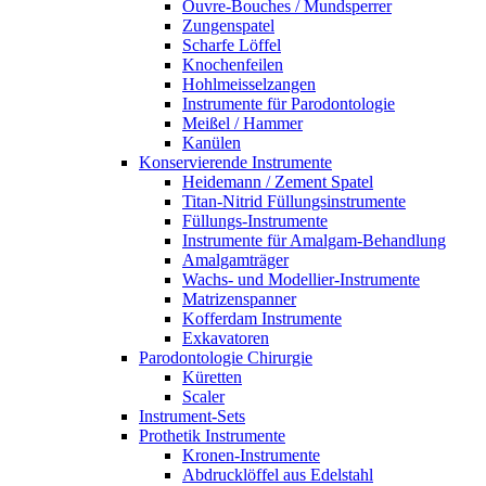
Ouvre-Bouches / Mundsperrer
Zungenspatel
Scharfe Löffel
Knochenfeilen
Hohlmeisselzangen
Instrumente für Parodontologie
Meißel / Hammer
Kanülen
Konservierende Instrumente
Heidemann / Zement Spatel
Titan-Nitrid Füllungsinstrumente
Füllungs-Instrumente
Instrumente für Amalgam-Behandlung
Amalgamträger
Wachs- und Modellier-Instrumente
Matrizenspanner
Kofferdam Instrumente
Exkavatoren
Parodontologie Chirurgie
Küretten
Scaler
Instrument-Sets
Prothetik Instrumente
Kronen-Instrumente
Abdrucklöffel aus Edelstahl