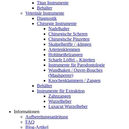
Titan Instrumente
Behälter
Veterinär Instrumente
Diagnostik
Chirurgie Instrumente
Nadelhalter
Chirurgische Scheren
Chirurgische Pinzetten
Skalpellgriffe / -klingen
Arterienklemmen
Hohlmeißelzangen
Scharfe Löffel – Küretten
Instrumente für Parodontologie
Wundhaken / Ouvre-Bouches
(Maulsperrer)
Knochenklammern / Zangen
Behälter
Instrumente für Extraktion
Zahnzangen
Wurzelheber
Luxacut Wurzelheber
Informationen
Aufbereitungsanleitung
FAQ
Blog-Artikel