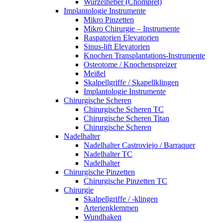
Wurzelheber (Chompret)
Implantologie Instrumente
Mikro Pinzetten
Mikro Chirurgie – Instrumente
Raspatorien Elevatorien
Sinus-lift Elevatorien
Knochen Transplantations-Instrumente
Osteotome / Knochenspreizer
Meißel
Skalpellgriffe / Skapellklingen
Implantologie Instrumente
Chirurgische Scheren
Chirurgische Scheren TC
Chirurgische Scheren Titan
Chirurgische Scheren
Nadelhalter
Nadelhalter Castroviejo / Barraquer
Nadelhalter TC
Nadelhalter
Chirurgische Pinzetten
Chirurgische Pinzetten TC
Chirurgie
Skalpellgriffe / -klingen
Arterienklemmen
Wundhaken