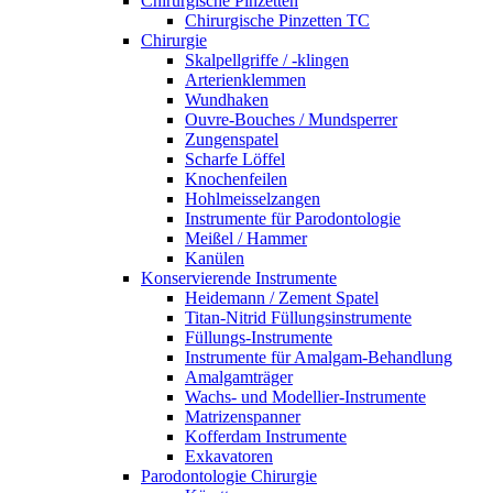
Chirurgische Pinzetten
Chirurgische Pinzetten TC
Chirurgie
Skalpellgriffe / -klingen
Arterienklemmen
Wundhaken
Ouvre-Bouches / Mundsperrer
Zungenspatel
Scharfe Löffel
Knochenfeilen
Hohlmeisselzangen
Instrumente für Parodontologie
Meißel / Hammer
Kanülen
Konservierende Instrumente
Heidemann / Zement Spatel
Titan-Nitrid Füllungsinstrumente
Füllungs-Instrumente
Instrumente für Amalgam-Behandlung
Amalgamträger
Wachs- und Modellier-Instrumente
Matrizenspanner
Kofferdam Instrumente
Exkavatoren
Parodontologie Chirurgie