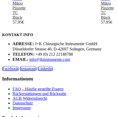
Mikro
Mikro
Pinzette
Pinzette
TC
TC
Black
Black
57,95
€
57,95
€
KONTAKT INFO
ADRESSE:
J+K Chirurgische Instrumente GmbH:
Düsseldorfer Strasse 40, D-42697 Solingen, Germany
TELEFON:
+49 (0) 212 22148788
EMAIL:
info@jkinstrumente.com
Facebook
Instagram
Linkedin
Informationen
FAQ – Häufig gestellte Fragen
Rückerstattungen und Rückgabe
AGB Widerrufsrecht
Datenschutz
Impressum