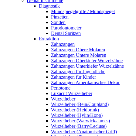
Dental Instrumente
Diagnostik
Mundspiegelgriffe / Mundspiegel
Pinzetten
Sonden
Parodontometer
Dental Spritzen
Extraktion
Zahnzangen
Zahnzangen Obere Molaren
Zahnzangen Untere Molaren
Zahnzangen Oberkiefer Wurzelzähne
Zahnzangen Unterkiefer Wurzelzähne
Zahnzangen für Jugendliche
Zahnzangen für Kinder
Zahnzangen Amerikanisches Dekor
Periotome
Luxacut Wurzelheber
Wurzelheber
Wurzelheber (Bein/Coupland)
Wurzelheber (Heidbrink)
Wurzelheber (Hylin/Kopp)
Wurzelheber (Warwick-James)
Wurzelheber (Barry/Lecluse)
Wurzelheber (Anatomischer Griff)