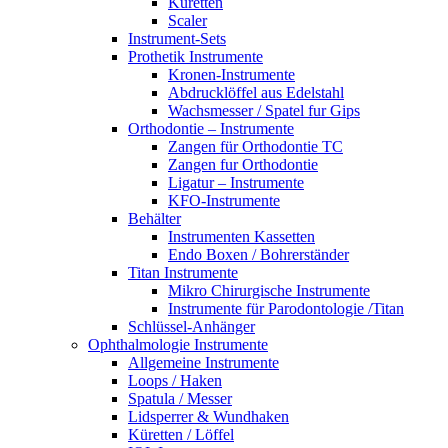
Küretten
Scaler
Instrument-Sets
Prothetik Instrumente
Kronen-Instrumente
Abdrucklöffel aus Edelstahl
Wachsmesser / Spatel fur Gips
Orthodontie – Instrumente
Zangen für Orthodontie TC
Zangen fur Orthodontie
Ligatur – Instrumente
KFO-Instrumente
Behälter
Instrumenten Kassetten
Endo Boxen / Bohrerständer
Titan Instrumente
Mikro Chirurgische Instrumente
Instrumente für Parodontologie /Titan
Schlüssel-Anhänger
Ophthalmologie Instrumente
Allgemeine Instrumente
Loops / Haken
Spatula / Messer
Lidsperrer & Wundhaken
Küretten / Löffel