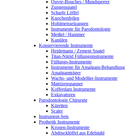
Ouvre-Bouches / Mundsperrer
Zungenspatel
Scharfe Löffel
Knochenfeilen
Hohlmeisselzangen
Instrumente für Parodontologie
Meißel / Hammer
Kanülen
Konservierende Instrumente
Heidemann / Zement Spatel
Titan-Nitrid Füllungsinstrumente
Füllungs-Instrumente
Instrumente für Amalgam-Behandlung
Amalgamträger
Wachs- und Modellier-Instrumente
Matrizenspanner
Kofferdam Instrumente
Exkavatoren
Parodontologie Chirurgie
Küretten
Scaler
Instrument-Sets
Prothetik Instrumente
Kronen-Instrumente
Abdrucklöffel aus Edelstahl