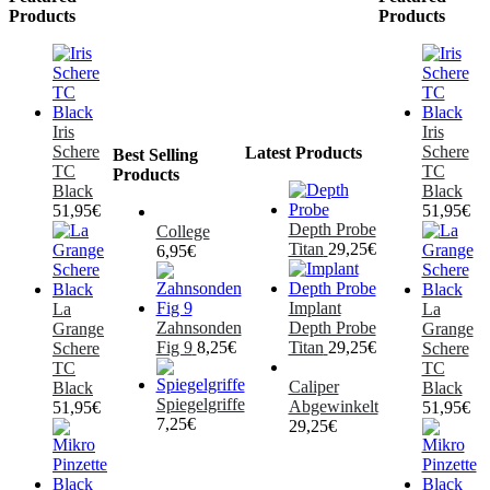
Products
Products
Iris
Iris
Schere
Schere
Latest Products
Best Selling
TC
TC
Products
Black
Black
51,95
€
51,95
€
Depth Probe
College
Titan
29,25
€
6,95
€
Implant
La
La
Zahnsonden
Depth Probe
Grange
Grange
Fig 9
8,25
€
Titan
29,25
€
Schere
Schere
TC
TC
Caliper
Black
Black
Spiegelgriffe
Abgewinkelt
51,95
€
51,95
€
7,25
€
29,25
€