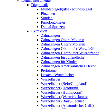
Dental Instrumente
Diagnostik
Mundspiegelgriffe / Mundspiegel
Pinzetten
Sonden
Parodontometer
Dental Spritzen
Extraktion
Zahnzangen
Zahnzangen Obere Molaren
Zahnzangen Untere Molaren
Zahnzangen Oberkiefer Wurzelzähne
Zahnzangen Unterkiefer Wurzelzähne
Zahnzangen für Jugendliche
Zahnzangen für Kinder
Zahnzangen Amerikanisches Dekor
Periotome
Luxacut Wurzelheber
Wurzelheber
Wurzelheber (Bein/Coupland)
Wurzelheber (Heidbrink)
Wurzelheber (Hylin/Kopp)
Wurzelheber (Warwick-James)
Wurzelheber (Barry/Lecluse)
Wurzelheber (Anatomischer Griff)