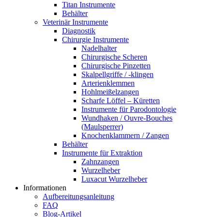
Titan Instrumente
Behälter
Veterinär Instrumente
Diagnostik
Chirurgie Instrumente
Nadelhalter
Chirurgische Scheren
Chirurgische Pinzetten
Skalpellgriffe / -klingen
Arterienklemmen
Hohlmeißelzangen
Scharfe Löffel – Küretten
Instrumente für Parodontologie
Wundhaken / Ouvre-Bouches
(Maulsperrer)
Knochenklammern / Zangen
Behälter
Instrumente für Extraktion
Zahnzangen
Wurzelheber
Luxacut Wurzelheber
Informationen
Aufbereitungsanleitung
FAQ
Blog-Artikel