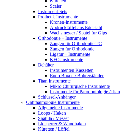
Küretten
Scaler
Instrument-Sets
Prothetik Instrumente
Kronen-Instrumente
Abdrucklöffel aus Edelstahl
Wachsmesser / Spatel fur Gips
Orthodontie – Instrumente
Zangen für Orthodontie TC
Zangen fur Orthodontie
Ligatur – Instrumente
KFO-Instrumente
Behälter
Instrumenten Kassetten
Endo Boxen / Bohrerständer
Titan Instrumente
Mikro Chirurgische Instrumente
Instrumente für Parodontologie /Titan
Schlüssel-Anhänger
Ophthalmologie Instrumente
Allgemeine Instrumente
Loops / Haken
Spatula / Messer
Lidsperrer & Wundhaken
Küretten / Löffel