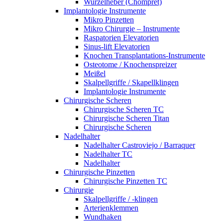
Wurzelheber (Chompret)
Implantologie Instrumente
Mikro Pinzetten
Mikro Chirurgie – Instrumente
Raspatorien Elevatorien
Sinus-lift Elevatorien
Knochen Transplantations-Instrumente
Osteotome / Knochenspreizer
Meißel
Skalpellgriffe / Skapellklingen
Implantologie Instrumente
Chirurgische Scheren
Chirurgische Scheren TC
Chirurgische Scheren Titan
Chirurgische Scheren
Nadelhalter
Nadelhalter Castroviejo / Barraquer
Nadelhalter TC
Nadelhalter
Chirurgische Pinzetten
Chirurgische Pinzetten TC
Chirurgie
Skalpellgriffe / -klingen
Arterienklemmen
Wundhaken