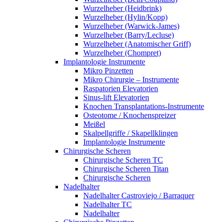
Wurzelheber (Heidbrink)
Wurzelheber (Hylin/Kopp)
Wurzelheber (Warwick-James)
Wurzelheber (Barry/Lecluse)
Wurzelheber (Anatomischer Griff)
Wurzelheber (Chompret)
Implantologie Instrumente
Mikro Pinzetten
Mikro Chirurgie – Instrumente
Raspatorien Elevatorien
Sinus-lift Elevatorien
Knochen Transplantations-Instrumente
Osteotome / Knochenspreizer
Meißel
Skalpellgriffe / Skapellklingen
Implantologie Instrumente
Chirurgische Scheren
Chirurgische Scheren TC
Chirurgische Scheren Titan
Chirurgische Scheren
Nadelhalter
Nadelhalter Castroviejo / Barraquer
Nadelhalter TC
Nadelhalter