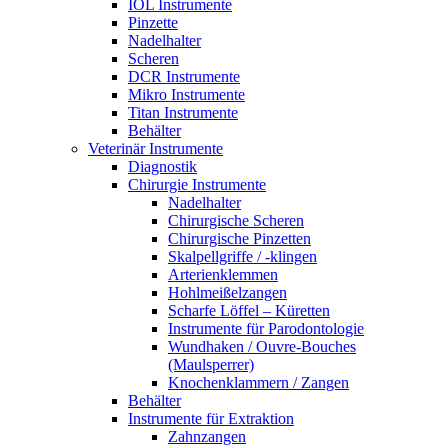
IOL Instrumente
Pinzette
Nadelhalter
Scheren
DCR Instrumente
Mikro Instrumente
Titan Instrumente
Behälter
Veterinär Instrumente
Diagnostik
Chirurgie Instrumente
Nadelhalter
Chirurgische Scheren
Chirurgische Pinzetten
Skalpellgriffe / -klingen
Arterienklemmen
Hohlmeißelzangen
Scharfe Löffel – Küretten
Instrumente für Parodontologie
Wundhaken / Ouvre-Bouches
(Maulsperrer)
Knochenklammern / Zangen
Behälter
Instrumente für Extraktion
Zahnzangen