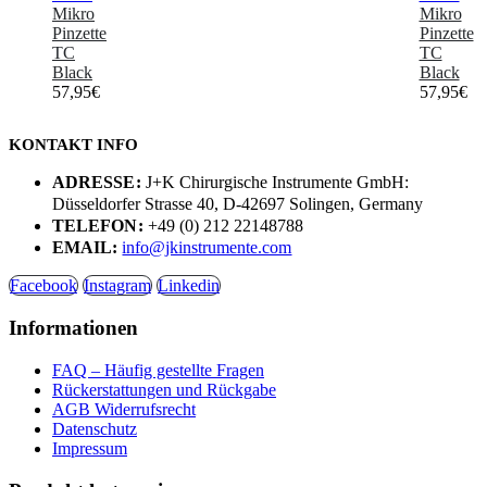
Mikro
Mikro
Pinzette
Pinzette
TC
TC
Black
Black
57,95
€
57,95
€
KONTAKT INFO
ADRESSE:
J+K Chirurgische Instrumente GmbH:
Düsseldorfer Strasse 40, D-42697 Solingen, Germany
TELEFON:
+49 (0) 212 22148788
EMAIL:
info@jkinstrumente.com
Facebook
Instagram
Linkedin
Informationen
FAQ – Häufig gestellte Fragen
Rückerstattungen und Rückgabe
AGB Widerrufsrecht
Datenschutz
Impressum