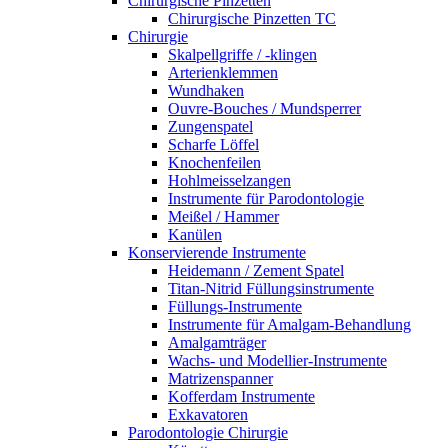
Chirurgische Pinzetten
Chirurgische Pinzetten TC
Chirurgie
Skalpellgriffe / -klingen
Arterienklemmen
Wundhaken
Ouvre-Bouches / Mundsperrer
Zungenspatel
Scharfe Löffel
Knochenfeilen
Hohlmeisselzangen
Instrumente für Parodontologie
Meißel / Hammer
Kanülen
Konservierende Instrumente
Heidemann / Zement Spatel
Titan-Nitrid Füllungsinstrumente
Füllungs-Instrumente
Instrumente für Amalgam-Behandlung
Amalgamträger
Wachs- und Modellier-Instrumente
Matrizenspanner
Kofferdam Instrumente
Exkavatoren
Parodontologie Chirurgie