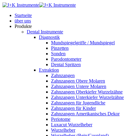
Startseite
über uns
Produkte
Dental Instrumente
Diagnostik
Mundspiegelgriffe / Mundspiegel
Pinzetten
Sonden
Parodontometer
Dental Spritzen
Extraktion
Zahnzangen
Zahnzangen Obere Molaren
Zahnzangen Untere Molaren
Zahnzangen Oberkiefer Wurzelzähne
Zahnzangen Unterkiefer Wurzelzähne
Zahnzangen für Jugendliche
Zahnzangen für Kinder
Zahnzangen Amerikanisches Dekor
Periotome
Luxacut Wurzelheber
Wurzelheber
Wurzelheber (Bein/Coupland)