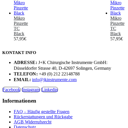
Mikro
Mikro
Pinzette
Pinzette
TC
TC
Black
Black
57,95
€
57,95
€
KONTAKT INFO
ADRESSE:
J+K Chirurgische Instrumente GmbH:
Düsseldorfer Strasse 40, D-42697 Solingen, Germany
TELEFON:
+49 (0) 212 22148788
EMAIL:
info@jkinstrumente.com
Facebook
Instagram
Linkedin
Informationen
FAQ – Häufig gestellte Fragen
Rückerstattungen und Rückgabe
AGB Widerrufsrecht
Datenschutz