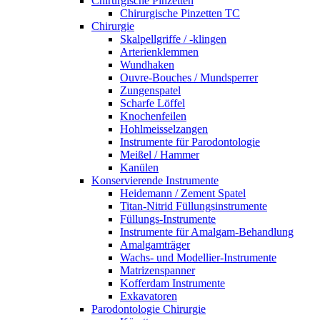
Chirurgische Pinzetten
Chirurgische Pinzetten TC
Chirurgie
Skalpellgriffe / -klingen
Arterienklemmen
Wundhaken
Ouvre-Bouches / Mundsperrer
Zungenspatel
Scharfe Löffel
Knochenfeilen
Hohlmeisselzangen
Instrumente für Parodontologie
Meißel / Hammer
Kanülen
Konservierende Instrumente
Heidemann / Zement Spatel
Titan-Nitrid Füllungsinstrumente
Füllungs-Instrumente
Instrumente für Amalgam-Behandlung
Amalgamträger
Wachs- und Modellier-Instrumente
Matrizenspanner
Kofferdam Instrumente
Exkavatoren
Parodontologie Chirurgie