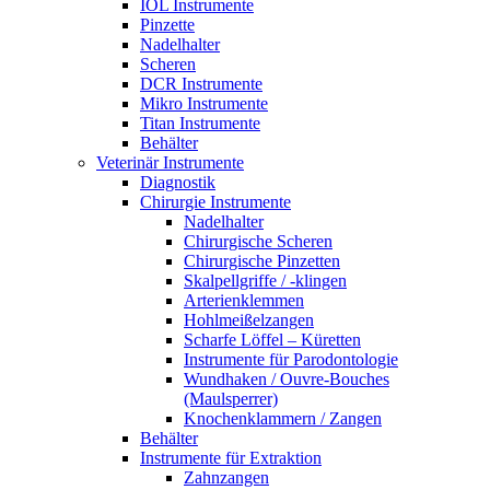
IOL Instrumente
Pinzette
Nadelhalter
Scheren
DCR Instrumente
Mikro Instrumente
Titan Instrumente
Behälter
Veterinär Instrumente
Diagnostik
Chirurgie Instrumente
Nadelhalter
Chirurgische Scheren
Chirurgische Pinzetten
Skalpellgriffe / -klingen
Arterienklemmen
Hohlmeißelzangen
Scharfe Löffel – Küretten
Instrumente für Parodontologie
Wundhaken / Ouvre-Bouches
(Maulsperrer)
Knochenklammern / Zangen
Behälter
Instrumente für Extraktion
Zahnzangen