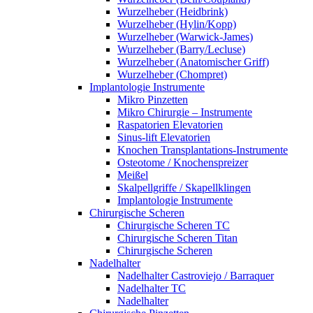
Wurzelheber (Heidbrink)
Wurzelheber (Hylin/Kopp)
Wurzelheber (Warwick-James)
Wurzelheber (Barry/Lecluse)
Wurzelheber (Anatomischer Griff)
Wurzelheber (Chompret)
Implantologie Instrumente
Mikro Pinzetten
Mikro Chirurgie – Instrumente
Raspatorien Elevatorien
Sinus-lift Elevatorien
Knochen Transplantations-Instrumente
Osteotome / Knochenspreizer
Meißel
Skalpellgriffe / Skapellklingen
Implantologie Instrumente
Chirurgische Scheren
Chirurgische Scheren TC
Chirurgische Scheren Titan
Chirurgische Scheren
Nadelhalter
Nadelhalter Castroviejo / Barraquer
Nadelhalter TC
Nadelhalter