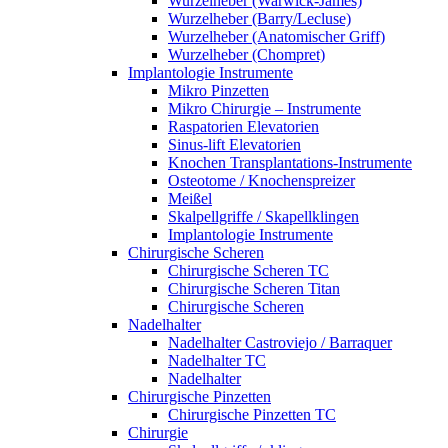
Wurzelheber (Warwick-James)
Wurzelheber (Barry/Lecluse)
Wurzelheber (Anatomischer Griff)
Wurzelheber (Chompret)
Implantologie Instrumente
Mikro Pinzetten
Mikro Chirurgie – Instrumente
Raspatorien Elevatorien
Sinus-lift Elevatorien
Knochen Transplantations-Instrumente
Osteotome / Knochenspreizer
Meißel
Skalpellgriffe / Skapellklingen
Implantologie Instrumente
Chirurgische Scheren
Chirurgische Scheren TC
Chirurgische Scheren Titan
Chirurgische Scheren
Nadelhalter
Nadelhalter Castroviejo / Barraquer
Nadelhalter TC
Nadelhalter
Chirurgische Pinzetten
Chirurgische Pinzetten TC
Chirurgie