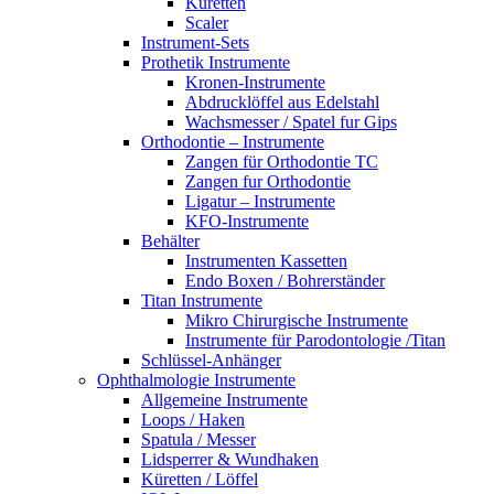
Küretten
Scaler
Instrument-Sets
Prothetik Instrumente
Kronen-Instrumente
Abdrucklöffel aus Edelstahl
Wachsmesser / Spatel fur Gips
Orthodontie – Instrumente
Zangen für Orthodontie TC
Zangen fur Orthodontie
Ligatur – Instrumente
KFO-Instrumente
Behälter
Instrumenten Kassetten
Endo Boxen / Bohrerständer
Titan Instrumente
Mikro Chirurgische Instrumente
Instrumente für Parodontologie /Titan
Schlüssel-Anhänger
Ophthalmologie Instrumente
Allgemeine Instrumente
Loops / Haken
Spatula / Messer
Lidsperrer & Wundhaken
Küretten / Löffel