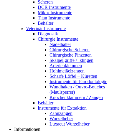
Scheren
DCR Instrumente
Mikro Instrumente
Titan Instrumente
Behälter
Veterinär Instrumente
Diagnostik
Chirurgie Instrumente
Nadelhalter
Chirurgische Scheren
Chirurgische Pinzetten
Skalpellgriffe / -klingen
Arterienklemmen
Hohlmeißelzangen
Scharfe Löffel – Küretten
Instrumente für Parodontologie
Wundhaken / Ouvre-Bouches
(Maulsperrer)
Knochenklammern / Zangen
Behälter
Instrumente für Extraktion
Zahnzangen
Wurzelheber
Luxacut Wurzelheber
Informationen