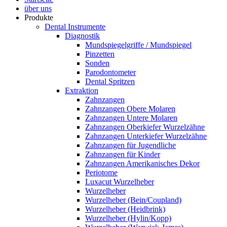
über uns
Produkte
Dental Instrumente
Diagnostik
Mundspiegelgriffe / Mundspiegel
Pinzetten
Sonden
Parodontometer
Dental Spritzen
Extraktion
Zahnzangen
Zahnzangen Obere Molaren
Zahnzangen Untere Molaren
Zahnzangen Oberkiefer Wurzelzähne
Zahnzangen Unterkiefer Wurzelzähne
Zahnzangen für Jugendliche
Zahnzangen für Kinder
Zahnzangen Amerikanisches Dekor
Periotome
Luxacut Wurzelheber
Wurzelheber
Wurzelheber (Bein/Coupland)
Wurzelheber (Heidbrink)
Wurzelheber (Hylin/Kopp)