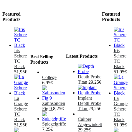
Featured
Featured
Products
Products
Iris
Iris
Schere
Schere
Latest Products
Best Selling
TC
TC
Products
Black
Black
51,95
€
51,95
€
Depth Probe
College
Titan
29,25
€
6,95
€
Implant
La
La
Zahnsonden
Depth Probe
Grange
Grange
Fig 9
8,25
€
Titan
29,25
€
Schere
Schere
TC
TC
Caliper
Black
Black
Spiegelgriffe
Abgewinkelt
51,95
€
51,95
€
7,25
€
29,25
€