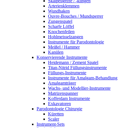
Skalpellgriffe / -klingen
Arterienklemmen
Wundhaken
Ouvre-Bouches / Mundsperrer
Zungenspatel
Scharfe Löffel
Knochenfeilen
Hohlmeisselzangen
Instrumente für Parodontologie
Meißel / Hammer
Kanülen
Konservierende Instrumente
Heidemann / Zement Spatel
Titan-Nitrid Füllungsinstrumente
Füllungs-Instrumente
Instrumente für Amalgam-Behandlung
Amalgamträger
Wachs- und Modellier-Instrumente
Matrizenspanner
Kofferdam Instrumente
Exkavatoren
Parodontologie Chirurgie
Küretten
Scaler
Instrument-Sets