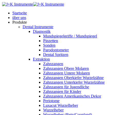
Startseite
über uns
Produkte
Dental Instrumente
Diagnostik
Mundspiegelgriffe / Mundspiegel
Pinzetten
Sonden
Parodontometer
Dental Spritzen
Extraktion
Zahnzangen
Zahnzangen Obere Molaren
Zahnzangen Untere Molaren
Zahnzangen Oberkiefer Wurzelzähne
Zahnzangen Unterkiefer Wurzelzähne
Zahnzangen für Jugendliche
Zahnzangen für Kinder
Zahnzangen Amerikanisches Dekor
Periotome
Luxacut Wurzelheber
Wurzelheber
Wurzelheber (Bein/Coupland)