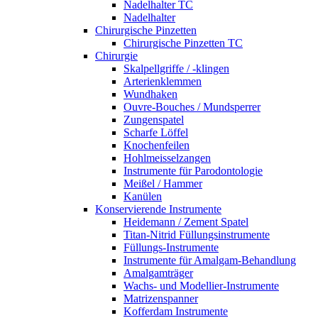
Nadelhalter TC
Nadelhalter
Chirurgische Pinzetten
Chirurgische Pinzetten TC
Chirurgie
Skalpellgriffe / -klingen
Arterienklemmen
Wundhaken
Ouvre-Bouches / Mundsperrer
Zungenspatel
Scharfe Löffel
Knochenfeilen
Hohlmeisselzangen
Instrumente für Parodontologie
Meißel / Hammer
Kanülen
Konservierende Instrumente
Heidemann / Zement Spatel
Titan-Nitrid Füllungsinstrumente
Füllungs-Instrumente
Instrumente für Amalgam-Behandlung
Amalgamträger
Wachs- und Modellier-Instrumente
Matrizenspanner
Kofferdam Instrumente