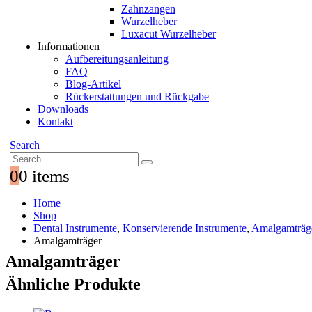
Zahnzangen
Wurzelheber
Luxacut Wurzelheber
Informationen
Aufbereitungsanleitung
FAQ
Blog-Artikel
Rückerstattungen und Rückgabe
Downloads
Kontakt
Search
0
0 items
Home
Shop
Dental Instrumente
,
Konservierende Instrumente
,
Amalgamträg
Amalgamträger
Amalgamträger
Ähnliche Produkte