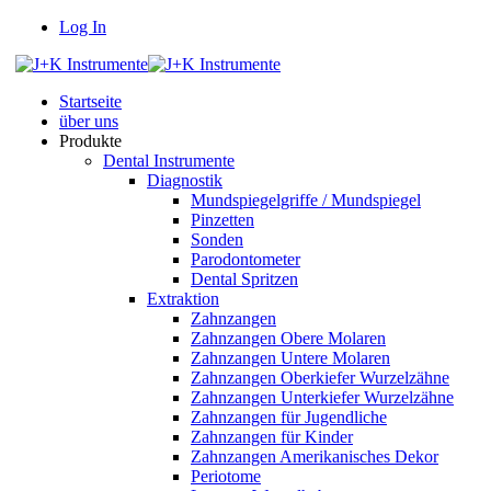
Log In
Startseite
über uns
Produkte
Dental Instrumente
Diagnostik
Mundspiegelgriffe / Mundspiegel
Pinzetten
Sonden
Parodontometer
Dental Spritzen
Extraktion
Zahnzangen
Zahnzangen Obere Molaren
Zahnzangen Untere Molaren
Zahnzangen Oberkiefer Wurzelzähne
Zahnzangen Unterkiefer Wurzelzähne
Zahnzangen für Jugendliche
Zahnzangen für Kinder
Zahnzangen Amerikanisches Dekor
Periotome