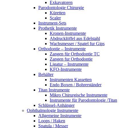
Exkavatoren
Parodontologie Chirurgie
Küretten
Scaler
Instrument-Sets
Prothetik Instrumente
Kronen-Instrumente
Abdrucklöffel aus Edelstahl
Wachsmesser / Spatel fur Gips
Orthodontie – Instrumente
Zangen für Orthodontie TC
Zangen fur Orthodontie
Ligatur – Instrumente
KFO-Instrumente
Behälter
Instrumenten Kassetten
Endo Boxen / Bohrerständer
Titan Instrumente
Mikro Chirurgische Instrumente
Instrumente für Parodontologie /Titan
Schlüssel-Anhänger
Ophthalmologie Instrumente
Allgemeine Instrumente
Loops / Haken
Spatula / Messer