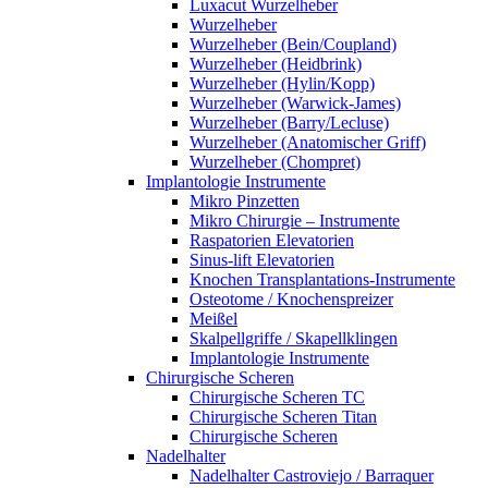
Luxacut Wurzelheber
Wurzelheber
Wurzelheber (Bein/Coupland)
Wurzelheber (Heidbrink)
Wurzelheber (Hylin/Kopp)
Wurzelheber (Warwick-James)
Wurzelheber (Barry/Lecluse)
Wurzelheber (Anatomischer Griff)
Wurzelheber (Chompret)
Implantologie Instrumente
Mikro Pinzetten
Mikro Chirurgie – Instrumente
Raspatorien Elevatorien
Sinus-lift Elevatorien
Knochen Transplantations-Instrumente
Osteotome / Knochenspreizer
Meißel
Skalpellgriffe / Skapellklingen
Implantologie Instrumente
Chirurgische Scheren
Chirurgische Scheren TC
Chirurgische Scheren Titan
Chirurgische Scheren
Nadelhalter
Nadelhalter Castroviejo / Barraquer