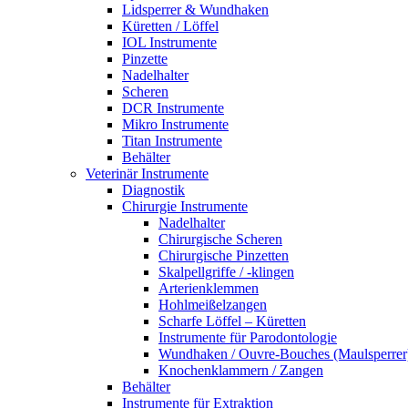
Lidsperrer & Wundhaken
Küretten / Löffel
IOL Instrumente
Pinzette
Nadelhalter
Scheren
DCR Instrumente
Mikro Instrumente
Titan Instrumente
Behälter
Veterinär Instrumente
Diagnostik
Chirurgie Instrumente
Nadelhalter
Chirurgische Scheren
Chirurgische Pinzetten
Skalpellgriffe / -klingen
Arterienklemmen
Hohlmeißelzangen
Scharfe Löffel – Küretten
Instrumente für Parodontologie
Wundhaken / Ouvre-Bouches (Maulsperrer
Knochenklammern / Zangen
Behälter
Instrumente für Extraktion