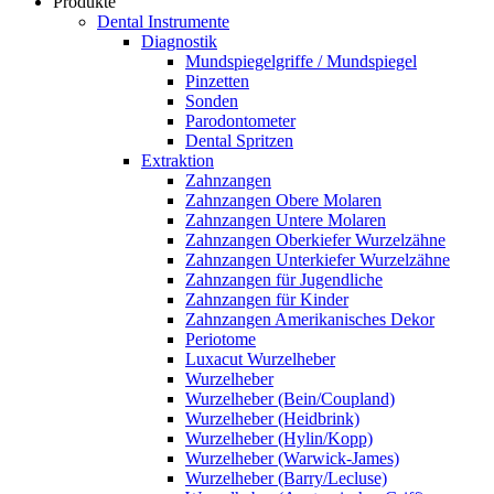
Produkte
Dental Instrumente
Diagnostik
Mundspiegelgriffe / Mundspiegel
Pinzetten
Sonden
Parodontometer
Dental Spritzen
Extraktion
Zahnzangen
Zahnzangen Obere Molaren
Zahnzangen Untere Molaren
Zahnzangen Oberkiefer Wurzelzähne
Zahnzangen Unterkiefer Wurzelzähne
Zahnzangen für Jugendliche
Zahnzangen für Kinder
Zahnzangen Amerikanisches Dekor
Periotome
Luxacut Wurzelheber
Wurzelheber
Wurzelheber (Bein/Coupland)
Wurzelheber (Heidbrink)
Wurzelheber (Hylin/Kopp)
Wurzelheber (Warwick-James)
Wurzelheber (Barry/Lecluse)