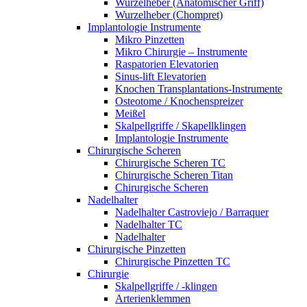
Wurzelheber (Anatomischer Griff)
Wurzelheber (Chompret)
Implantologie Instrumente
Mikro Pinzetten
Mikro Chirurgie – Instrumente
Raspatorien Elevatorien
Sinus-lift Elevatorien
Knochen Transplantations-Instrumente
Osteotome / Knochenspreizer
Meißel
Skalpellgriffe / Skapellklingen
Implantologie Instrumente
Chirurgische Scheren
Chirurgische Scheren TC
Chirurgische Scheren Titan
Chirurgische Scheren
Nadelhalter
Nadelhalter Castroviejo / Barraquer
Nadelhalter TC
Nadelhalter
Chirurgische Pinzetten
Chirurgische Pinzetten TC
Chirurgie
Skalpellgriffe / -klingen
Arterienklemmen