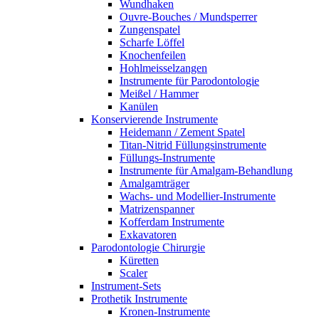
Wundhaken
Ouvre-Bouches / Mundsperrer
Zungenspatel
Scharfe Löffel
Knochenfeilen
Hohlmeisselzangen
Instrumente für Parodontologie
Meißel / Hammer
Kanülen
Konservierende Instrumente
Heidemann / Zement Spatel
Titan-Nitrid Füllungsinstrumente
Füllungs-Instrumente
Instrumente für Amalgam-Behandlung
Amalgamträger
Wachs- und Modellier-Instrumente
Matrizenspanner
Kofferdam Instrumente
Exkavatoren
Parodontologie Chirurgie
Küretten
Scaler
Instrument-Sets
Prothetik Instrumente
Kronen-Instrumente