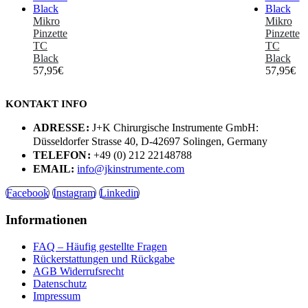
Mikro
Mikro
Pinzette
Pinzette
TC
TC
Black
Black
57,95
€
57,95
€
KONTAKT INFO
ADRESSE:
J+K Chirurgische Instrumente GmbH:
Düsseldorfer Strasse 40, D-42697 Solingen, Germany
TELEFON:
+49 (0) 212 22148788
EMAIL:
info@jkinstrumente.com
Facebook
Instagram
Linkedin
Informationen
FAQ – Häufig gestellte Fragen
Rückerstattungen und Rückgabe
AGB Widerrufsrecht
Datenschutz
Impressum