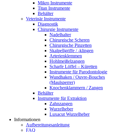
Mikro Instrumente
Titan Instrumente
Behälter
Veterinär Instrumente
Diagnostik
Chirurgie Instrumente
Nadelhalter
Chirurgische Scheren
Chirurgische Pinzetten
Skalpellgriffe / -klingen
Arterienklemmen
Hohlmeißelzangen
Scharfe Löffel – Küretten
Instrumente für Parodontologie
Wundhaken / Ouvre-Bouches
(Maulsperrer)
Knochenklammern / Zangen
Behälter
Instrumente für Extraktion
Zahnzangen
Wurzelheber
Luxacut Wurzelheber
Informationen
Aufbereitungsanleitung
FAQ