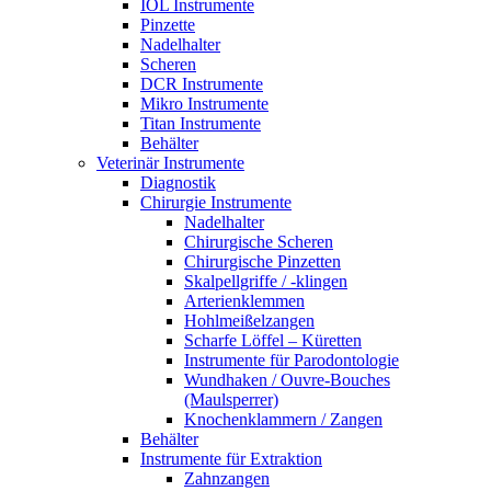
IOL Instrumente
Pinzette
Nadelhalter
Scheren
DCR Instrumente
Mikro Instrumente
Titan Instrumente
Behälter
Veterinär Instrumente
Diagnostik
Chirurgie Instrumente
Nadelhalter
Chirurgische Scheren
Chirurgische Pinzetten
Skalpellgriffe / -klingen
Arterienklemmen
Hohlmeißelzangen
Scharfe Löffel – Küretten
Instrumente für Parodontologie
Wundhaken / Ouvre-Bouches
(Maulsperrer)
Knochenklammern / Zangen
Behälter
Instrumente für Extraktion
Zahnzangen