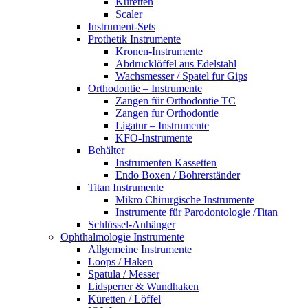
Küretten
Scaler
Instrument-Sets
Prothetik Instrumente
Kronen-Instrumente
Abdrucklöffel aus Edelstahl
Wachsmesser / Spatel fur Gips
Orthodontie – Instrumente
Zangen für Orthodontie TC
Zangen fur Orthodontie
Ligatur – Instrumente
KFO-Instrumente
Behälter
Instrumenten Kassetten
Endo Boxen / Bohrerständer
Titan Instrumente
Mikro Chirurgische Instrumente
Instrumente für Parodontologie /Titan
Schlüssel-Anhänger
Ophthalmologie Instrumente
Allgemeine Instrumente
Loops / Haken
Spatula / Messer
Lidsperrer & Wundhaken
Küretten / Löffel