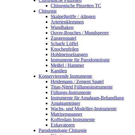
Chirurgische Pinzetten
Chirurgische Pinzetten TC
Chirurgie
Skalpellgriffe / -klingen
Arterienklemmen
Wundhaken
Ouvre-Bouches / Mundsperrer
Zungenspatel
Scharfe Löffel
Knochenfeilen
Hohlmeisselzangen
Instrumente für Parodontologie
Meißel / Hammer
Kanülen
Konservierende Instrumente
Heidemann / Zement Spatel
Titan-Nitrid Füllungsinstrumente
Füllungs-Instrumente
Instrumente für Amalgam-Behandlung
Amalgamträger
Wachs- und Modellier-Instrumente
Matrizenspanner
Kofferdam Instrumente
Exkavatoren
Parodontologie Chirurgie