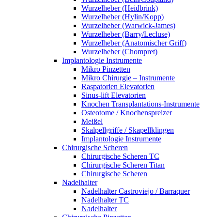
Wurzelheber (Heidbrink)
Wurzelheber (Hylin/Kopp)
Wurzelheber (Warwick-James)
Wurzelheber (Barry/Lecluse)
Wurzelheber (Anatomischer Griff)
Wurzelheber (Chompret)
Implantologie Instrumente
Mikro Pinzetten
Mikro Chirurgie – Instrumente
Raspatorien Elevatorien
Sinus-lift Elevatorien
Knochen Transplantations-Instrumente
Osteotome / Knochenspreizer
Meißel
Skalpellgriffe / Skapellklingen
Implantologie Instrumente
Chirurgische Scheren
Chirurgische Scheren TC
Chirurgische Scheren Titan
Chirurgische Scheren
Nadelhalter
Nadelhalter Castroviejo / Barraquer
Nadelhalter TC
Nadelhalter