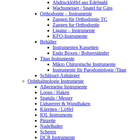
Abdrucklöffel aus Edelstahl
Wachsmesser / Spatel fur Gips
Orthodontie – Instrumente
Zangen für Orthodontie TC
Zangen fur Orthodontie
Ligatur – Instrumente
KFO-Instrumente
Behälter
Instrumenten Kassetten
Endo Boxen / Bohrerständer
Titan Instrumente
Mikro Chirurgische Instrumente
Instrumente für Parodontologie /Titan
Schlüssel-Anhänger
Ophthalmologie Instrumente
Allgemeine Instrumente
Loops / Haken
Spatula / Messer
Lidsperrer & Wundhaken
Küretten / Löffel
IOL Instrumente
Pinzette
Nadelhalter
Scheren
DCR Instrumente