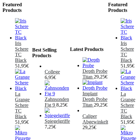
Featured
Featured
Products
Products
Iris
Iris
Schere
Schere
Latest Products
Best Selling
TC
TC
Products
Black
Black
51,95
€
51,95
€
Depth Probe
College
Titan
29,25
€
6,95
€
Implant
La
La
Zahnsonden
Depth Probe
Grange
Grange
Fig 9
8,25
€
Titan
29,25
€
Schere
Schere
TC
TC
Caliper
Black
Black
Spiegelgriffe
Abgewinkelt
51,95
€
51,95
€
7,25
€
29,25
€