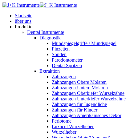
Startseite
über uns
Produkte
Dental Instrumente
Diagnostik
Mundspiegelgriffe / Mundspiegel
Pinzetten
Sonden
Parodontometer
Dental Spritzen
Extraktion
Zahnzangen
Zahnzangen Obere Molaren
Zahnzangen Untere Molaren
Zahnzangen Oberkiefer Wurzelzähne
Zahnzangen Unterkiefer Wurzelzähne
Zahnzangen für Jugendliche
Zahnzangen für Kinder
Zahnzangen Amerikanisches Dekor
Periotome
Luxacut Wurzelheber
Wurzelheber
Wurzelheber (Bein/Coupland)