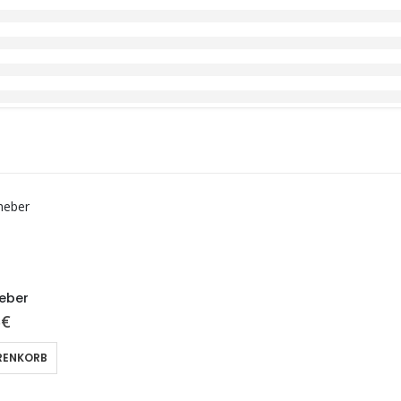
eber
5
€
RENKORB