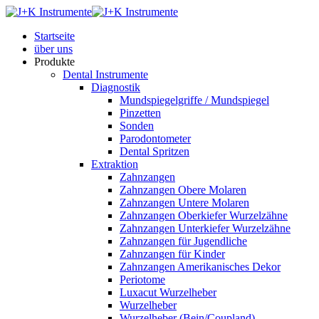
Startseite
über uns
Produkte
Dental Instrumente
Diagnostik
Mundspiegelgriffe / Mundspiegel
Pinzetten
Sonden
Parodontometer
Dental Spritzen
Extraktion
Zahnzangen
Zahnzangen Obere Molaren
Zahnzangen Untere Molaren
Zahnzangen Oberkiefer Wurzelzähne
Zahnzangen Unterkiefer Wurzelzähne
Zahnzangen für Jugendliche
Zahnzangen für Kinder
Zahnzangen Amerikanisches Dekor
Periotome
Luxacut Wurzelheber
Wurzelheber
Wurzelheber (Bein/Coupland)