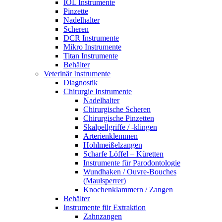
IOL Instrumente
Pinzette
Nadelhalter
Scheren
DCR Instrumente
Mikro Instrumente
Titan Instrumente
Behälter
Veterinär Instrumente
Diagnostik
Chirurgie Instrumente
Nadelhalter
Chirurgische Scheren
Chirurgische Pinzetten
Skalpellgriffe / -klingen
Arterienklemmen
Hohlmeißelzangen
Scharfe Löffel – Küretten
Instrumente für Parodontologie
Wundhaken / Ouvre-Bouches
(Maulsperrer)
Knochenklammern / Zangen
Behälter
Instrumente für Extraktion
Zahnzangen