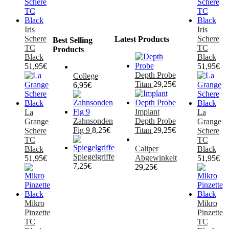
Iris
Iris
Schere
Schere
Latest Products
Best Selling
TC
TC
Products
Black
Black
51,95
€
51,95
€
Depth Probe
College
Titan
29,25
€
6,95
€
Implant
La
La
Zahnsonden
Depth Probe
Grange
Grange
Fig 9
8,25
€
Titan
29,25
€
Schere
Schere
TC
TC
Caliper
Black
Black
Spiegelgriffe
Abgewinkelt
51,95
€
51,95
€
7,25
€
29,25
€
Mikro
Mikro
Pinzette
Pinzette
TC
TC