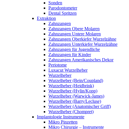
Sonden
Parodontometer
Dental Spritzen
Extraktion
Zahnzangen
Zahnzangen Obere Molaren
Zahnzangen Untere Molaren
Zahnzangen Oberkiefer Wurzelzähne
Zahnzangen Unterkiefer Wurzelzähne
Zahnzangen für Jugendliche
Zahnzangen für Kinder
Zahnzangen Amerikanisches Dekor
Periotome
Luxacut Wurzelheber
Wurzelheber
Wurzelheber (Bein/Coupland)
Wurzelheber (Heidbrink)
Wurzelheber (Hylin/Kopp)
Wurzelheber (Warwick-James)
Wurzelheber (Barry/Lecluse)
Wurzelheber (Anatomischer Griff)
Wurzelheber (Chompret)
Implantologie Instrumente
Mikro Pinzetten
Mikro Chirurgie – Instrumente