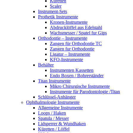
Küretten
Scaler
Instrument-Sets
Prothetik Instrumente
Kronen-Instrumente
Abdrucklöffel aus Edelstahl
Wachsmesser / Spatel fur Gips
Orthodontie – Instrumente
Zangen für Orthodontie TC
Zangen fur Orthodontie
Ligatur – Instrumente
KFO-Instrumente
Behälter
Instrumenten Kassetten
Endo Boxen / Bohrerständer
Titan Instrumente
Mikro Chirurgische Instrumente
Instrumente für Parodontologie /Titan
Schlüssel-Anhänger
Ophthalmologie Instrumente
Allgemeine Instrumente
Loops / Haken
Spatula / Messer
Lidsperrer & Wundhaken
Küretten / Löffel