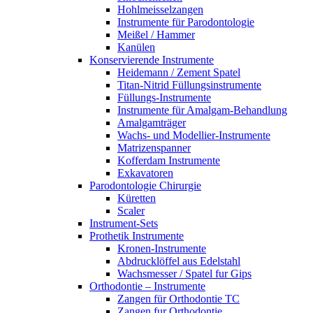
Hohlmeisselzangen
Instrumente für Parodontologie
Meißel / Hammer
Kanülen
Konservierende Instrumente
Heidemann / Zement Spatel
Titan-Nitrid Füllungsinstrumente
Füllungs-Instrumente
Instrumente für Amalgam-Behandlung
Amalgamträger
Wachs- und Modellier-Instrumente
Matrizenspanner
Kofferdam Instrumente
Exkavatoren
Parodontologie Chirurgie
Küretten
Scaler
Instrument-Sets
Prothetik Instrumente
Kronen-Instrumente
Abdrucklöffel aus Edelstahl
Wachsmesser / Spatel fur Gips
Orthodontie – Instrumente
Zangen für Orthodontie TC
Zangen fur Orthodontie