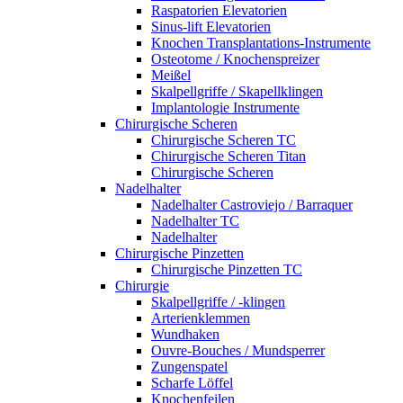
Raspatorien Elevatorien
Sinus-lift Elevatorien
Knochen Transplantations-Instrumente
Osteotome / Knochenspreizer
Meißel
Skalpellgriffe / Skapellklingen
Implantologie Instrumente
Chirurgische Scheren
Chirurgische Scheren TC
Chirurgische Scheren Titan
Chirurgische Scheren
Nadelhalter
Nadelhalter Castroviejo / Barraquer
Nadelhalter TC
Nadelhalter
Chirurgische Pinzetten
Chirurgische Pinzetten TC
Chirurgie
Skalpellgriffe / -klingen
Arterienklemmen
Wundhaken
Ouvre-Bouches / Mundsperrer
Zungenspatel
Scharfe Löffel
Knochenfeilen