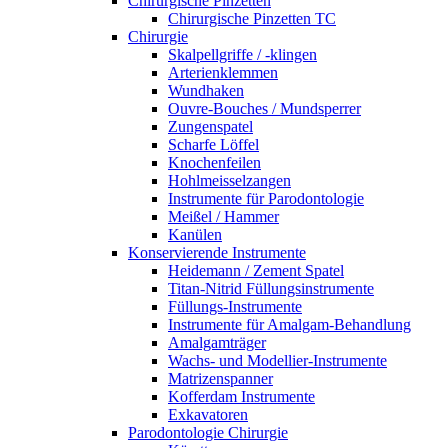
Chirurgische Pinzetten
Chirurgische Pinzetten TC
Chirurgie
Skalpellgriffe / -klingen
Arterienklemmen
Wundhaken
Ouvre-Bouches / Mundsperrer
Zungenspatel
Scharfe Löffel
Knochenfeilen
Hohlmeisselzangen
Instrumente für Parodontologie
Meißel / Hammer
Kanülen
Konservierende Instrumente
Heidemann / Zement Spatel
Titan-Nitrid Füllungsinstrumente
Füllungs-Instrumente
Instrumente für Amalgam-Behandlung
Amalgamträger
Wachs- und Modellier-Instrumente
Matrizenspanner
Kofferdam Instrumente
Exkavatoren
Parodontologie Chirurgie