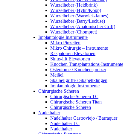
Wurzelheber (Heidbrink)
Wurzelheber (Hylin/Kopp)
Wurzelheber (Warwick-James)
Wurzelheber (Barry/Lecluse)
Wurzelheber (Anatomischer Griff)
Wurzelheber (Chompret)
Implantologie Instrumente
Mikro Pinzetten
Mikro Chirurgie – Instrumente
Raspatorien Elevatorien
Sinus-lift Elevatorien
Knochen Transplantations-Instrumente
Osteotome / Knochenspreizer
Meißel
Skalpellgriffe / Skapellklingen
Implantologie Instrumente
Chirurgische Scheren
Chirurgische Scheren TC
Chirurgische Scheren Titan
Chirurgische Scheren
Nadelhalter
Nadelhalter Castroviejo / Barraquer
Nadelhalter TC
Nadelhalter