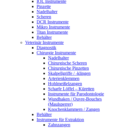
IOL Instrumente
Pinzette
Nadelhalter
Scheren
DCR Instrumente
Mikro Instrumente
Titan Instrumente
Behälter
Veterinär Instrumente
Diagnostik
Chirurgie Instrumente
Nadelhalter
Chirurgische Scheren
Chirurgische Pinzetten
Skalpellgriffe / -klingen
Arterienklemmen
Hohlmeißelzangen
Scharfe Löffel – Küretten
Instrumente für Parodontologie
Wundhaken / Ouvre-Bouches
(Maulsperrer)
Knochenklammern / Zangen
Behälter
Instrumente für Extraktion
Zahnzangen