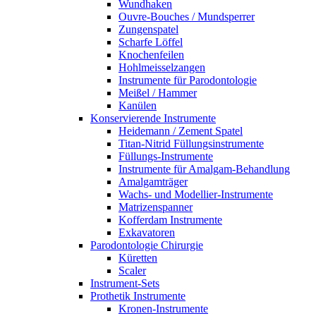
Wundhaken
Ouvre-Bouches / Mundsperrer
Zungenspatel
Scharfe Löffel
Knochenfeilen
Hohlmeisselzangen
Instrumente für Parodontologie
Meißel / Hammer
Kanülen
Konservierende Instrumente
Heidemann / Zement Spatel
Titan-Nitrid Füllungsinstrumente
Füllungs-Instrumente
Instrumente für Amalgam-Behandlung
Amalgamträger
Wachs- und Modellier-Instrumente
Matrizenspanner
Kofferdam Instrumente
Exkavatoren
Parodontologie Chirurgie
Küretten
Scaler
Instrument-Sets
Prothetik Instrumente
Kronen-Instrumente