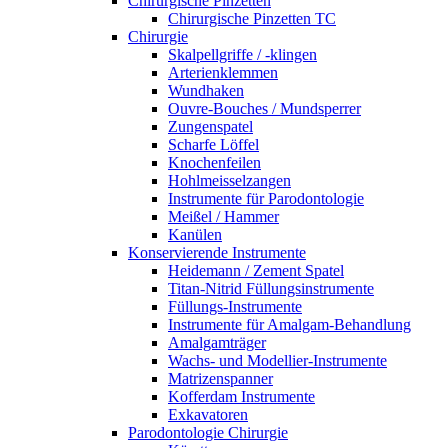
Chirurgische Pinzetten
Chirurgische Pinzetten TC
Chirurgie
Skalpellgriffe / -klingen
Arterienklemmen
Wundhaken
Ouvre-Bouches / Mundsperrer
Zungenspatel
Scharfe Löffel
Knochenfeilen
Hohlmeisselzangen
Instrumente für Parodontologie
Meißel / Hammer
Kanülen
Konservierende Instrumente
Heidemann / Zement Spatel
Titan-Nitrid Füllungsinstrumente
Füllungs-Instrumente
Instrumente für Amalgam-Behandlung
Amalgamträger
Wachs- und Modellier-Instrumente
Matrizenspanner
Kofferdam Instrumente
Exkavatoren
Parodontologie Chirurgie