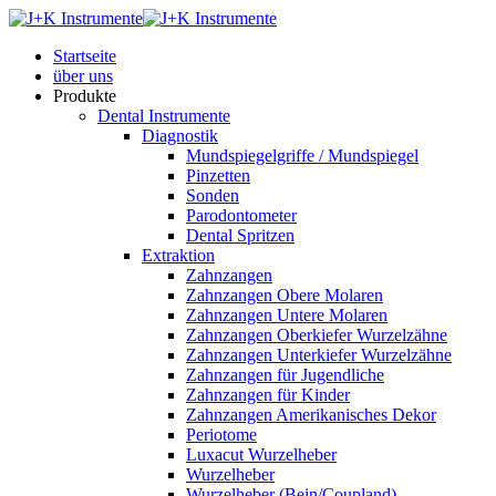
Startseite
über uns
Produkte
Dental Instrumente
Diagnostik
Mundspiegelgriffe / Mundspiegel
Pinzetten
Sonden
Parodontometer
Dental Spritzen
Extraktion
Zahnzangen
Zahnzangen Obere Molaren
Zahnzangen Untere Molaren
Zahnzangen Oberkiefer Wurzelzähne
Zahnzangen Unterkiefer Wurzelzähne
Zahnzangen für Jugendliche
Zahnzangen für Kinder
Zahnzangen Amerikanisches Dekor
Periotome
Luxacut Wurzelheber
Wurzelheber
Wurzelheber (Bein/Coupland)