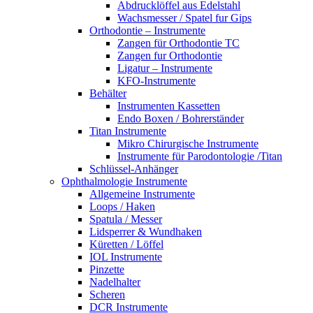
Abdrucklöffel aus Edelstahl
Wachsmesser / Spatel fur Gips
Orthodontie – Instrumente
Zangen für Orthodontie TC
Zangen fur Orthodontie
Ligatur – Instrumente
KFO-Instrumente
Behälter
Instrumenten Kassetten
Endo Boxen / Bohrerständer
Titan Instrumente
Mikro Chirurgische Instrumente
Instrumente für Parodontologie /Titan
Schlüssel-Anhänger
Ophthalmologie Instrumente
Allgemeine Instrumente
Loops / Haken
Spatula / Messer
Lidsperrer & Wundhaken
Küretten / Löffel
IOL Instrumente
Pinzette
Nadelhalter
Scheren
DCR Instrumente