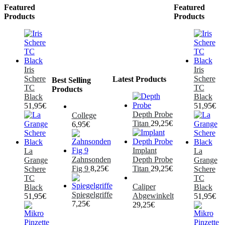
Featured
Featured
Products
Products
Iris
Iris
Schere
Schere
Latest Products
Best Selling
TC
TC
Products
Black
Black
51,95
€
51,95
€
Depth Probe
College
Titan
29,25
€
6,95
€
Implant
La
La
Zahnsonden
Depth Probe
Grange
Grange
Fig 9
8,25
€
Titan
29,25
€
Schere
Schere
TC
TC
Caliper
Black
Black
Spiegelgriffe
Abgewinkelt
51,95
€
51,95
€
7,25
€
29,25
€