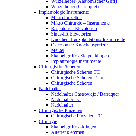
Wurzelheber (Anatomischer Griff)
Wurzelheber (Chompret)
Implantologie Instrumente
Mikro Pinzetten
Mikro Chirurgie – Instrumente
Raspatorien Elevatorien
Sinus-lift Elevatorien
Knochen Transplantations-Instrumente
Osteotome / Knochenspreizer
Meißel
Skalpellgriffe / Skapellklingen
Implantologie Instrumente
Chirurgische Scheren
Chirurgische Scheren TC
Chirurgische Scheren Titan
Chirurgische Scheren
Nadelhalter
Nadelhalter Castroviejo / Barraquer
Nadelhalter TC
Nadelhalter
Chirurgische Pinzetten
Chirurgische Pinzetten TC
Chirurgie
Skalpellgriffe / -klingen
Arterienklemmen