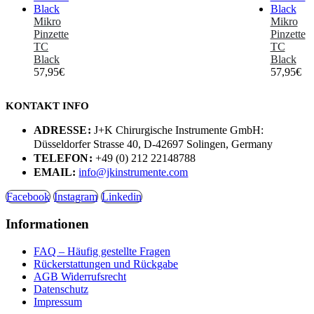
Mikro
Mikro
Pinzette
Pinzette
TC
TC
Black
Black
57,95
€
57,95
€
KONTAKT INFO
ADRESSE:
J+K Chirurgische Instrumente GmbH:
Düsseldorfer Strasse 40, D-42697 Solingen, Germany
TELEFON:
+49 (0) 212 22148788
EMAIL:
info@jkinstrumente.com
Facebook
Instagram
Linkedin
Informationen
FAQ – Häufig gestellte Fragen
Rückerstattungen und Rückgabe
AGB Widerrufsrecht
Datenschutz
Impressum