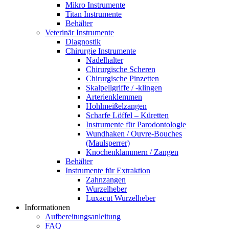
Mikro Instrumente
Titan Instrumente
Behälter
Veterinär Instrumente
Diagnostik
Chirurgie Instrumente
Nadelhalter
Chirurgische Scheren
Chirurgische Pinzetten
Skalpellgriffe / -klingen
Arterienklemmen
Hohlmeißelzangen
Scharfe Löffel – Küretten
Instrumente für Parodontologie
Wundhaken / Ouvre-Bouches
(Maulsperrer)
Knochenklammern / Zangen
Behälter
Instrumente für Extraktion
Zahnzangen
Wurzelheber
Luxacut Wurzelheber
Informationen
Aufbereitungsanleitung
FAQ