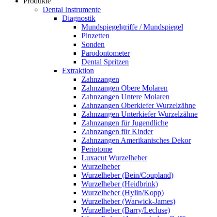
Produkte
Dental Instrumente
Diagnostik
Mundspiegelgriffe / Mundspiegel
Pinzetten
Sonden
Parodontometer
Dental Spritzen
Extraktion
Zahnzangen
Zahnzangen Obere Molaren
Zahnzangen Untere Molaren
Zahnzangen Oberkiefer Wurzelzähne
Zahnzangen Unterkiefer Wurzelzähne
Zahnzangen für Jugendliche
Zahnzangen für Kinder
Zahnzangen Amerikanisches Dekor
Periotome
Luxacut Wurzelheber
Wurzelheber
Wurzelheber (Bein/Coupland)
Wurzelheber (Heidbrink)
Wurzelheber (Hylin/Kopp)
Wurzelheber (Warwick-James)
Wurzelheber (Barry/Lecluse)