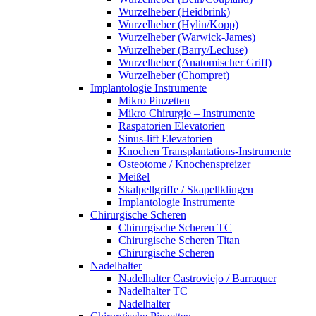
Wurzelheber (Heidbrink)
Wurzelheber (Hylin/Kopp)
Wurzelheber (Warwick-James)
Wurzelheber (Barry/Lecluse)
Wurzelheber (Anatomischer Griff)
Wurzelheber (Chompret)
Implantologie Instrumente
Mikro Pinzetten
Mikro Chirurgie – Instrumente
Raspatorien Elevatorien
Sinus-lift Elevatorien
Knochen Transplantations-Instrumente
Osteotome / Knochenspreizer
Meißel
Skalpellgriffe / Skapellklingen
Implantologie Instrumente
Chirurgische Scheren
Chirurgische Scheren TC
Chirurgische Scheren Titan
Chirurgische Scheren
Nadelhalter
Nadelhalter Castroviejo / Barraquer
Nadelhalter TC
Nadelhalter