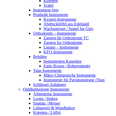
Küretten
Scaler
Instrument-Sets
Prothetik Instrumente
Kronen-Instrumente
Abdrucklöffel aus Edelstahl
Wachsmesser / Spatel fur Gips
Orthodontie – Instrumente
Zangen für Orthodontie TC
Zangen fur Orthodontie
Ligatur – Instrumente
KFO-Instrumente
Behälter
Instrumenten Kassetten
Endo Boxen / Bohrerständer
Titan Instrumente
Mikro Chirurgische Instrumente
Instrumente für Parodontologie /Titan
Schlüssel-Anhänger
Ophthalmologie Instrumente
Allgemeine Instrumente
Loops / Haken
Spatula / Messer
Lidsperrer & Wundhaken
Küretten / Löffel