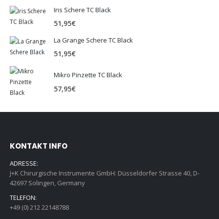
Iris Schere TC Black
51,95
€
La Grange Schere TC Black
51,95
€
Mikro Pinzette TC Black
57,95
€
KONTAKT INFO
ADRESSE:
J+K Chirurgische Instrumente GmbH: Düsseldorfer Strasse 40, D-
42697 Solingen, Germany
TELEFON:
+49 (0) 212 22148788