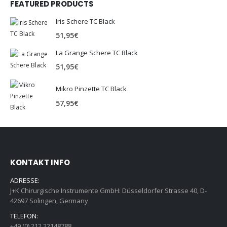
FEATURED PRODUCTS
Iris Schere TC Black
51,95
€
La Grange Schere TC Black
51,95
€
Mikro Pinzette TC Black
57,95
€
KONTAKT INFO
ADRESSE:
J+K Chirurgische Instrumente GmbH: Düsseldorfer Strasse 40, D-
42697 Solingen, Germany
TELEFON:
+49 (0) 212 22148788