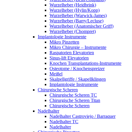
Wurzelheber (Heidbrink)
Wurzelheber (Hylin/Kopp)
Wurzelheber (Warwick-James)
Wurzelheber (Barry/Lecluse)
Wurzelheber (Anatomischer Griff)
Wurzelheber (Chompret)
Implantologie Instrumente
Mikro Pinzetten
Mikro Chirurgie – Instrumente
Raspatorien Elevatorien
Sinus-lift Elevatorien
Knochen Transplantations-Instrumente
Osteotome / Knochenspreizer
Meißel
Skalpellgriffe / Skapellklingen
Implantologie Instrumente
Chirurgische Scheren
Chirurgische Scheren TC
Chirurgische Scheren Titan
Chirurgische Scheren
Nadelhalter
Nadelhalter Castroviejo / Barraquer
Nadelhalter TC
Nadelhalter