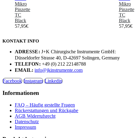
Mikro
Mikro
Pinzette
Pinzette
TC
TC
Black
Black
57,95
€
57,95
€
KONTAKT INFO
ADRESSE:
J+K Chirurgische Instrumente GmbH:
Düsseldorfer Strasse 40, D-42697 Solingen, Germany
TELEFON:
+49 (0) 212 22148788
EMAIL:
info@jkinstrumente.com
Facebook
Instagram
Linkedin
Informationen
FAQ – Häufig gestellte Fragen
Rückerstattungen und Rückgabe
AGB Widerrufsrecht
Datenschutz
Impressum