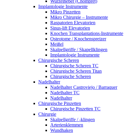
Wurzelheber (Chompret)
Implantologie Instrumente
Mikro Pinzetten
Mikro Chirurgie – Instrumente
Raspatorien Elevatorien
Sinus-lift Elevatorien
Knochen Transplantations-Instrumente
Osteotome / Knochenspreizer
Meißel
Skalpellgriffe / Skapellklingen
Implantologie Instrumente
Chirurgische Scheren
Chirurgische Scheren TC
Chirurgische Scheren Titan
Chirurgische Scheren
Nadelhalter
Nadelhalter Castroviejo / Barraquer
Nadelhalter TC
Nadelhalter
Chirurgische Pinzetten
Chirurgische Pinzetten TC
Chirurgie
Skalpellgriffe / -klingen
Arterienklemmen
Wundhaken