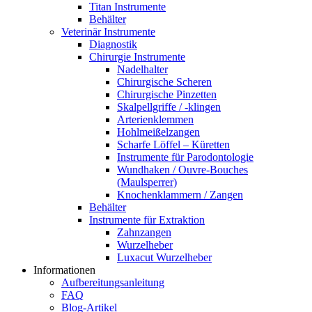
Titan Instrumente
Behälter
Veterinär Instrumente
Diagnostik
Chirurgie Instrumente
Nadelhalter
Chirurgische Scheren
Chirurgische Pinzetten
Skalpellgriffe / -klingen
Arterienklemmen
Hohlmeißelzangen
Scharfe Löffel – Küretten
Instrumente für Parodontologie
Wundhaken / Ouvre-Bouches
(Maulsperrer)
Knochenklammern / Zangen
Behälter
Instrumente für Extraktion
Zahnzangen
Wurzelheber
Luxacut Wurzelheber
Informationen
Aufbereitungsanleitung
FAQ
Blog-Artikel