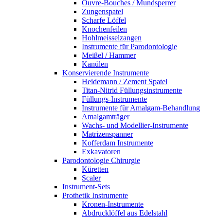
Ouvre-Bouches / Mundsperrer
Zungenspatel
Scharfe Löffel
Knochenfeilen
Hohlmeisselzangen
Instrumente für Parodontologie
Meißel / Hammer
Kanülen
Konservierende Instrumente
Heidemann / Zement Spatel
Titan-Nitrid Füllungsinstrumente
Füllungs-Instrumente
Instrumente für Amalgam-Behandlung
Amalgamträger
Wachs- und Modellier-Instrumente
Matrizenspanner
Kofferdam Instrumente
Exkavatoren
Parodontologie Chirurgie
Küretten
Scaler
Instrument-Sets
Prothetik Instrumente
Kronen-Instrumente
Abdrucklöffel aus Edelstahl