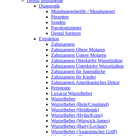
Dental Instrumente
Diagnostik
Mundspiegelgriffe / Mundspiegel
Pinzetten
Sonden
Parodontometer
Dental Spritzen
Extraktion
Zahnzangen
Zahnzangen Obere Molaren
Zahnzangen Untere Molaren
Zahnzangen Oberkiefer Wurzelzähne
Zahnzangen Unterkiefer Wurzelzähne
Zahnzangen für Jugendliche
Zahnzangen für Kinder
Zahnzangen Amerikanisches Dekor
Periotome
Luxacut Wurzelheber
Wurzelheber
Wurzelheber (Bein/Coupland)
Wurzelheber (Heidbrink)
Wurzelheber (Hylin/Kopp)
Wurzelheber (Warwick-James)
Wurzelheber (Barry/Lecluse)
Wurzelheber (Anatomischer Griff)