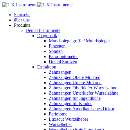
Startseite
über uns
Produkte
Dental Instrumente
Diagnostik
Mundspiegelgriffe / Mundspiegel
Pinzetten
Sonden
Parodontometer
Dental Spritzen
Extraktion
Zahnzangen
Zahnzangen Obere Molaren
Zahnzangen Untere Molaren
Zahnzangen Oberkiefer Wurzelzähne
Zahnzangen Unterkiefer Wurzelzähne
Zahnzangen für Jugendliche
Zahnzangen für Kinder
Zahnzangen Amerikanisches Dekor
Periotome
Luxacut Wurzelheber
Wurzelheber
Wurzelheber (Bein/Coupland)