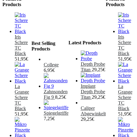
Products
Products
Iris
Iris
Schere
Schere
Latest Products
Best Selling
TC
TC
Products
Black
Black
51,95
€
51,95
€
Depth Probe
College
Titan
29,25
€
6,95
€
Implant
La
La
Zahnsonden
Depth Probe
Grange
Grange
Fig 9
8,25
€
Titan
29,25
€
Schere
Schere
TC
TC
Caliper
Black
Black
Spiegelgriffe
Abgewinkelt
51,95
€
51,95
€
7,25
€
29,25
€