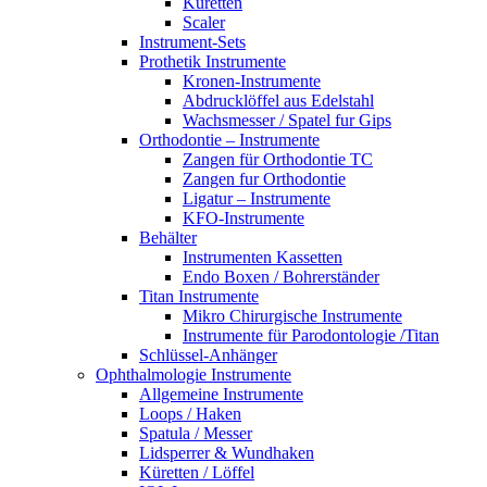
Küretten
Scaler
Instrument-Sets
Prothetik Instrumente
Kronen-Instrumente
Abdrucklöffel aus Edelstahl
Wachsmesser / Spatel fur Gips
Orthodontie – Instrumente
Zangen für Orthodontie TC
Zangen fur Orthodontie
Ligatur – Instrumente
KFO-Instrumente
Behälter
Instrumenten Kassetten
Endo Boxen / Bohrerständer
Titan Instrumente
Mikro Chirurgische Instrumente
Instrumente für Parodontologie /Titan
Schlüssel-Anhänger
Ophthalmologie Instrumente
Allgemeine Instrumente
Loops / Haken
Spatula / Messer
Lidsperrer & Wundhaken
Küretten / Löffel