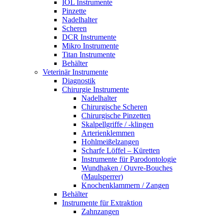
IOL Instrumente
Pinzette
Nadelhalter
Scheren
DCR Instrumente
Mikro Instrumente
Titan Instrumente
Behälter
Veterinär Instrumente
Diagnostik
Chirurgie Instrumente
Nadelhalter
Chirurgische Scheren
Chirurgische Pinzetten
Skalpellgriffe / -klingen
Arterienklemmen
Hohlmeißelzangen
Scharfe Löffel – Küretten
Instrumente für Parodontologie
Wundhaken / Ouvre-Bouches
(Maulsperrer)
Knochenklammern / Zangen
Behälter
Instrumente für Extraktion
Zahnzangen