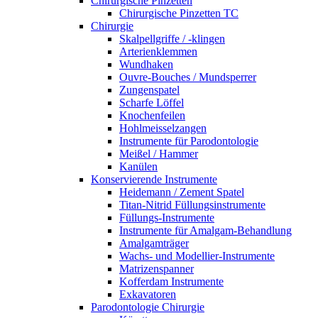
Chirurgische Pinzetten
Chirurgische Pinzetten TC
Chirurgie
Skalpellgriffe / -klingen
Arterienklemmen
Wundhaken
Ouvre-Bouches / Mundsperrer
Zungenspatel
Scharfe Löffel
Knochenfeilen
Hohlmeisselzangen
Instrumente für Parodontologie
Meißel / Hammer
Kanülen
Konservierende Instrumente
Heidemann / Zement Spatel
Titan-Nitrid Füllungsinstrumente
Füllungs-Instrumente
Instrumente für Amalgam-Behandlung
Amalgamträger
Wachs- und Modellier-Instrumente
Matrizenspanner
Kofferdam Instrumente
Exkavatoren
Parodontologie Chirurgie