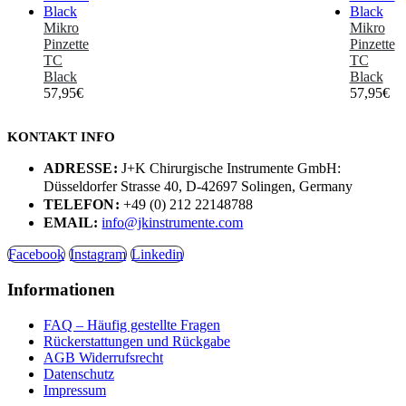
Mikro
Mikro
Pinzette
Pinzette
TC
TC
Black
Black
57,95
€
57,95
€
KONTAKT INFO
ADRESSE:
J+K Chirurgische Instrumente GmbH:
Düsseldorfer Strasse 40, D-42697 Solingen, Germany
TELEFON:
+49 (0) 212 22148788
EMAIL:
info@jkinstrumente.com
Facebook
Instagram
Linkedin
Informationen
FAQ – Häufig gestellte Fragen
Rückerstattungen und Rückgabe
AGB Widerrufsrecht
Datenschutz
Impressum