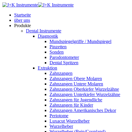
Startseite
über uns
Produkte
Dental Instrumente
Diagnostik
Mundspiegelgriffe / Mundspiegel
Pinzetten
Sonden
Parodontometer
Dental Spritzen
Extraktion
Zahnzangen
Zahnzangen Obere Molaren
Zahnzangen Untere Molaren
Zahnzangen Oberkiefer Wurzelzähne
Zahnzangen Unterkiefer Wurzelzähne
Zahnzangen für Jugendliche
Zahnzangen für Kinder
Zahnzangen Amerikanisches Dekor
Periotome
Luxacut Wurzelheber
Wurzelheber
Wurzelheber (Bein/Coupland)