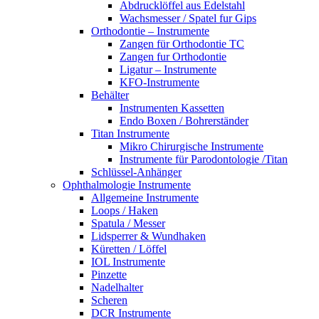
Abdrucklöffel aus Edelstahl
Wachsmesser / Spatel fur Gips
Orthodontie – Instrumente
Zangen für Orthodontie TC
Zangen fur Orthodontie
Ligatur – Instrumente
KFO-Instrumente
Behälter
Instrumenten Kassetten
Endo Boxen / Bohrerständer
Titan Instrumente
Mikro Chirurgische Instrumente
Instrumente für Parodontologie /Titan
Schlüssel-Anhänger
Ophthalmologie Instrumente
Allgemeine Instrumente
Loops / Haken
Spatula / Messer
Lidsperrer & Wundhaken
Küretten / Löffel
IOL Instrumente
Pinzette
Nadelhalter
Scheren
DCR Instrumente