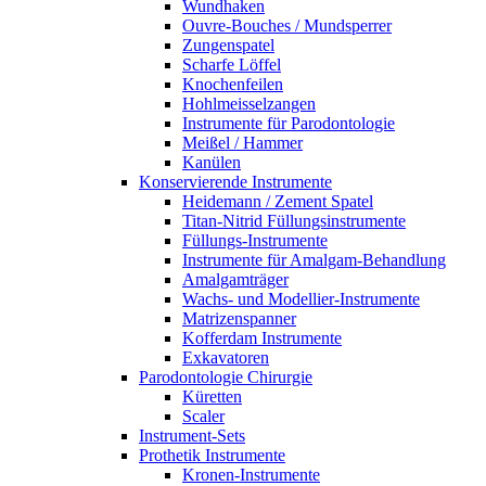
Wundhaken
Ouvre-Bouches / Mundsperrer
Zungenspatel
Scharfe Löffel
Knochenfeilen
Hohlmeisselzangen
Instrumente für Parodontologie
Meißel / Hammer
Kanülen
Konservierende Instrumente
Heidemann / Zement Spatel
Titan-Nitrid Füllungsinstrumente
Füllungs-Instrumente
Instrumente für Amalgam-Behandlung
Amalgamträger
Wachs- und Modellier-Instrumente
Matrizenspanner
Kofferdam Instrumente
Exkavatoren
Parodontologie Chirurgie
Küretten
Scaler
Instrument-Sets
Prothetik Instrumente
Kronen-Instrumente