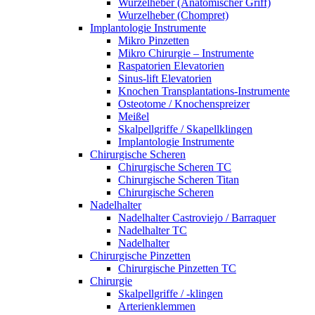
Wurzelheber (Anatomischer Griff)
Wurzelheber (Chompret)
Implantologie Instrumente
Mikro Pinzetten
Mikro Chirurgie – Instrumente
Raspatorien Elevatorien
Sinus-lift Elevatorien
Knochen Transplantations-Instrumente
Osteotome / Knochenspreizer
Meißel
Skalpellgriffe / Skapellklingen
Implantologie Instrumente
Chirurgische Scheren
Chirurgische Scheren TC
Chirurgische Scheren Titan
Chirurgische Scheren
Nadelhalter
Nadelhalter Castroviejo / Barraquer
Nadelhalter TC
Nadelhalter
Chirurgische Pinzetten
Chirurgische Pinzetten TC
Chirurgie
Skalpellgriffe / -klingen
Arterienklemmen