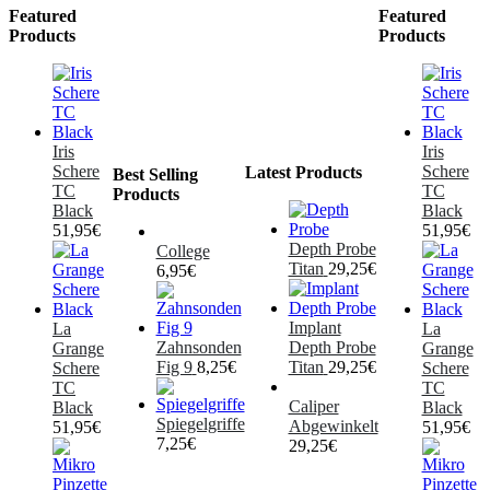
Featured
Featured
Products
Products
Iris
Iris
Schere
Schere
Latest Products
Best Selling
TC
TC
Products
Black
Black
51,95
€
51,95
€
Depth Probe
College
Titan
29,25
€
6,95
€
Implant
La
La
Zahnsonden
Depth Probe
Grange
Grange
Fig 9
8,25
€
Titan
29,25
€
Schere
Schere
TC
TC
Caliper
Black
Black
Spiegelgriffe
Abgewinkelt
51,95
€
51,95
€
7,25
€
29,25
€