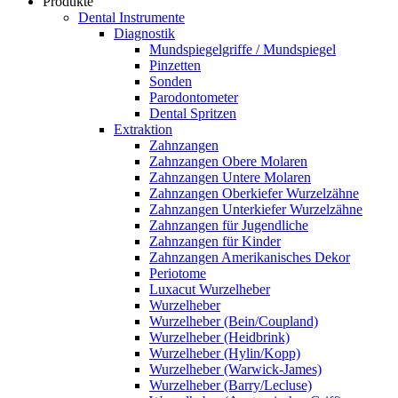
Produkte
Dental Instrumente
Diagnostik
Mundspiegelgriffe / Mundspiegel
Pinzetten
Sonden
Parodontometer
Dental Spritzen
Extraktion
Zahnzangen
Zahnzangen Obere Molaren
Zahnzangen Untere Molaren
Zahnzangen Oberkiefer Wurzelzähne
Zahnzangen Unterkiefer Wurzelzähne
Zahnzangen für Jugendliche
Zahnzangen für Kinder
Zahnzangen Amerikanisches Dekor
Periotome
Luxacut Wurzelheber
Wurzelheber
Wurzelheber (Bein/Coupland)
Wurzelheber (Heidbrink)
Wurzelheber (Hylin/Kopp)
Wurzelheber (Warwick-James)
Wurzelheber (Barry/Lecluse)