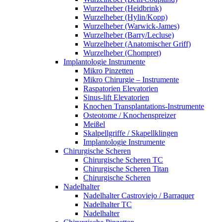
Wurzelheber (Heidbrink)
Wurzelheber (Hylin/Kopp)
Wurzelheber (Warwick-James)
Wurzelheber (Barry/Lecluse)
Wurzelheber (Anatomischer Griff)
Wurzelheber (Chompret)
Implantologie Instrumente
Mikro Pinzetten
Mikro Chirurgie – Instrumente
Raspatorien Elevatorien
Sinus-lift Elevatorien
Knochen Transplantations-Instrumente
Osteotome / Knochenspreizer
Meißel
Skalpellgriffe / Skapellklingen
Implantologie Instrumente
Chirurgische Scheren
Chirurgische Scheren TC
Chirurgische Scheren Titan
Chirurgische Scheren
Nadelhalter
Nadelhalter Castroviejo / Barraquer
Nadelhalter TC
Nadelhalter