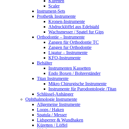
Küretten
Scaler
Instrument-Sets
Prothetik Instrumente
Kronen-Instrumente
Abdrucklöffel aus Edelstahl
Wachsmesser / Spatel fur Gips
Orthodontie – Instrumente
Zangen für Orthodontie TC
Zangen fur Orthodontie
Ligatur – Instrumente
KFO-Instrumente
Behälter
Instrumenten Kassetten
Endo Boxen / Bohrerständer
Titan Instrumente
Mikro Chirurgische Instrumente
Instrumente für Parodontologie /Titan
Schlüssel-Anhänger
Ophthalmologie Instrumente
Allgemeine Instrumente
Loops / Haken
Spatula / Messer
Lidsperrer & Wundhaken
Küretten / Löffel