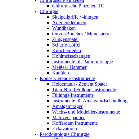
Chirurgische Pinzetten
Chirurgische Pinzetten TC
Chirurgie
Skalpellgriffe / -klingen
Arterienklemmen
Wundhaken
Ouvre-Bouches / Mundsperrer
Zungenspatel
Scharfe Löffel
Knochenfeilen
Hohlmeisselzangen
Instrumente für Parodontologie
Meißel / Hammer
Kanülen
Konservierende Instrumente
Heidemann / Zement Spatel
Titan-Nitrid Füllungsinstrumente
Füllungs-Instrumente
Instrumente für Amalgam-Behandlung
Amalgamträger
Wachs- und Modellier-Instrumente
Matrizenspanner
Kofferdam Instrumente
Exkavatoren
Parodontologie Chirurgie