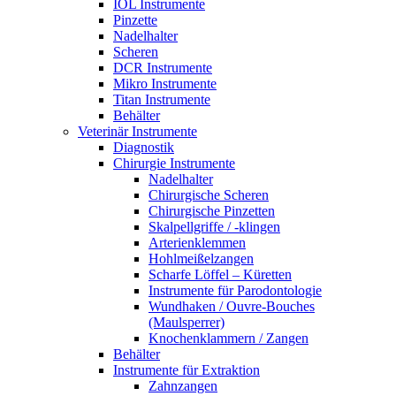
IOL Instrumente
Pinzette
Nadelhalter
Scheren
DCR Instrumente
Mikro Instrumente
Titan Instrumente
Behälter
Veterinär Instrumente
Diagnostik
Chirurgie Instrumente
Nadelhalter
Chirurgische Scheren
Chirurgische Pinzetten
Skalpellgriffe / -klingen
Arterienklemmen
Hohlmeißelzangen
Scharfe Löffel – Küretten
Instrumente für Parodontologie
Wundhaken / Ouvre-Bouches
(Maulsperrer)
Knochenklammern / Zangen
Behälter
Instrumente für Extraktion
Zahnzangen