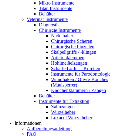
Mikro Instrumente
Titan Instrumente
Behälter
Veterinär Instrumente
Diagnostik
Chirurgie Instrumente
Nadelhalter
Chirurgische Scheren
Chirurgische Pinzetten
Skalpellgriffe / -klingen
Arterienklemmen
Hohlmeißelzangen
Scharfe Löffel – Küretten
Instrumente für Parodontologie
Wundhaken / Ouvre-Bouches
(Maulsperrer)
Knochenklammern / Zangen
Behälter
Instrumente für Extraktion
Zahnzangen
Wurzelheber
Luxacut Wurzelheber
Informationen
Aufbereitungsanleitung
FAQ