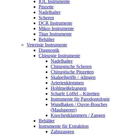
IOL Instrumente
Pinzette
Nadelhalter
Scheren
DCR Instrumente
Mikro Instrumente
Titan Instrumente
Behälter
Veterinär Instrumente
Diagnostik
Chirurgie Instrumente
Nadelhalter
Chirurgische Scheren
Chirurgische Pinzetten
Skalpellgriffe / -klingen
Arterienklemmen
Hohlmeißelzangen
Scharfe Löffel – Küretten
Instrumente für Parodontologie
Wundhaken / Ouvre-Bouches
(Maulsperrer)
Knochenklammern / Zangen
Behälter
Instrumente für Extraktion
Zahnzangen