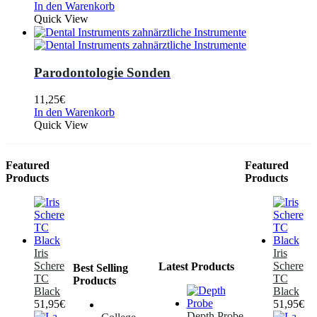
In den Warenkorb
Quick View
Parodontologie Sonden
11,25
€
In den Warenkorb
Quick View
Featured
Featured
Products
Products
Iris
Iris
Schere
Schere
Latest Products
Best Selling
TC
TC
Products
Black
Black
51,95
€
51,95
€
Depth Probe