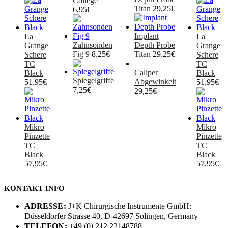
College
Titan
29,25
€
6,95
€
Implant
La
La
Zahnsonden
Depth Probe
Grange
Grange
Fig 9
8,25
€
Titan
29,25
€
Schere
Schere
TC
TC
Caliper
Black
Black
Spiegelgriffe
Abgewinkelt
51,95
€
51,95
€
7,25
€
29,25
€
Mikro
Mikro
Pinzette
Pinzette
TC
TC
Black
Black
57,95
€
57,95
€
KONTAKT INFO
ADRESSE:
J+K Chirurgische Instrumente GmbH:
Düsseldorfer Strasse 40, D-42697 Solingen, Germany
TELEFON:
+49 (0) 212 22148788