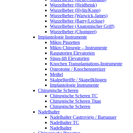
Wurzelheber (Heidbrink)
Wurzelheber (Hylin/Kopp)
Wurzelheber (Warwick-James)
Wurzelheber (Barry/Lecluse)
Wurzelheber (Anatomischer Griff)
Wurzelheber (Chompret)
Implantologie Instrumente
Mikro Pinzetten
Mikro Chirurgie – Instrumente
Raspatorien Elevatorien
Sinus-lift Elevatorien
Knochen Transplantations-Instrumente
Osteotome / Knochenspreizer
Meißel
Skalpellgriffe / Skapellklingen
Implantologie Instrumente
Chirurgische Scheren
Chirurgische Scheren TC
Chirurgische Scheren Titan
Chirurgische Scheren
Nadelhalter
Nadelhalter Castroviejo / Barraquer
Nadelhalter TC
Nadelhalter