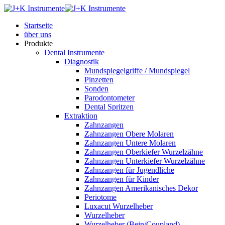
Startseite
über uns
Produkte
Dental Instrumente
Diagnostik
Mundspiegelgriffe / Mundspiegel
Pinzetten
Sonden
Parodontometer
Dental Spritzen
Extraktion
Zahnzangen
Zahnzangen Obere Molaren
Zahnzangen Untere Molaren
Zahnzangen Oberkiefer Wurzelzähne
Zahnzangen Unterkiefer Wurzelzähne
Zahnzangen für Jugendliche
Zahnzangen für Kinder
Zahnzangen Amerikanisches Dekor
Periotome
Luxacut Wurzelheber
Wurzelheber
Wurzelheber (Bein/Coupland)