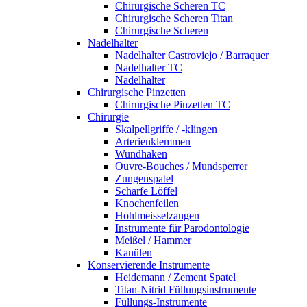
Chirurgische Scheren TC
Chirurgische Scheren Titan
Chirurgische Scheren
Nadelhalter
Nadelhalter Castroviejo / Barraquer
Nadelhalter TC
Nadelhalter
Chirurgische Pinzetten
Chirurgische Pinzetten TC
Chirurgie
Skalpellgriffe / -klingen
Arterienklemmen
Wundhaken
Ouvre-Bouches / Mundsperrer
Zungenspatel
Scharfe Löffel
Knochenfeilen
Hohlmeisselzangen
Instrumente für Parodontologie
Meißel / Hammer
Kanülen
Konservierende Instrumente
Heidemann / Zement Spatel
Titan-Nitrid Füllungsinstrumente
Füllungs-Instrumente