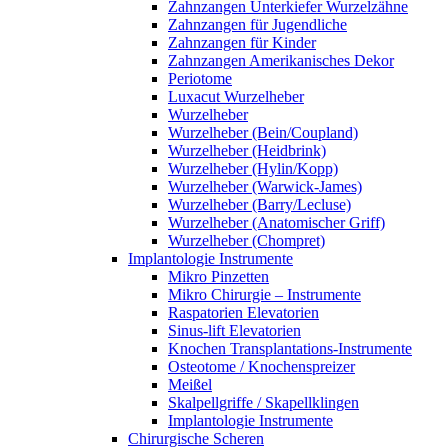
Zahnzangen Unterkiefer Wurzelzähne
Zahnzangen für Jugendliche
Zahnzangen für Kinder
Zahnzangen Amerikanisches Dekor
Periotome
Luxacut Wurzelheber
Wurzelheber
Wurzelheber (Bein/Coupland)
Wurzelheber (Heidbrink)
Wurzelheber (Hylin/Kopp)
Wurzelheber (Warwick-James)
Wurzelheber (Barry/Lecluse)
Wurzelheber (Anatomischer Griff)
Wurzelheber (Chompret)
Implantologie Instrumente
Mikro Pinzetten
Mikro Chirurgie – Instrumente
Raspatorien Elevatorien
Sinus-lift Elevatorien
Knochen Transplantations-Instrumente
Osteotome / Knochenspreizer
Meißel
Skalpellgriffe / Skapellklingen
Implantologie Instrumente
Chirurgische Scheren