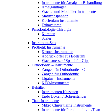
Instrumente für Amalgam-Behandlung
Amalgamträger
Wachs- und Modellier-Instrumente
Matrizenspanner
Kofferdam Instrumente
Exkavatoren
Parodontologie Chirurgie
Küretten
Scaler
Instrument-Sets
Prothetik Instrumente
Kronen-Instrumente
Abdrucklöffel aus Edelstahl
Wachsmesser / Spatel fur Gips
Orthodontie – Instrumente
Zangen für Orthodontie TC
Zangen fur Orthodontie
Ligatur – Instrumente
KFO-Instrumente
Behälter
Instrumenten Kassetten
Endo Boxen / Bohrerständer
Titan Instrumente
Mikro Chirurgische Instrumente
Instrumente für Parodontologie /Titan