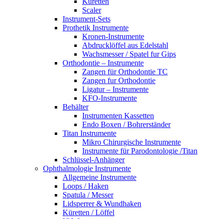
Küretten
Scaler
Instrument-Sets
Prothetik Instrumente
Kronen-Instrumente
Abdrucklöffel aus Edelstahl
Wachsmesser / Spatel fur Gips
Orthodontie – Instrumente
Zangen für Orthodontie TC
Zangen fur Orthodontie
Ligatur – Instrumente
KFO-Instrumente
Behälter
Instrumenten Kassetten
Endo Boxen / Bohrerständer
Titan Instrumente
Mikro Chirurgische Instrumente
Instrumente für Parodontologie /Titan
Schlüssel-Anhänger
Ophthalmologie Instrumente
Allgemeine Instrumente
Loops / Haken
Spatula / Messer
Lidsperrer & Wundhaken
Küretten / Löffel