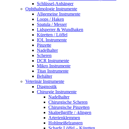
Schlüssel-Anhänger
Ophthalmologie Instrumente
Allgemeine Instrumente
Loops / Haken
Spatula / Messer
Lidsperrer & Wundhaken
Küretten / Löffel
IOL Instrumente
Pinzette
Nadelhalter
Scheren
DCR Instrumente
Mikro Instrumente
Titan Instrumente
Behälter
Veterinär Instrumente
Diagnostik
Chirurgie Instrumente
Nadelhalter
Chirurgische Scheren
Chirurgische Pinzetten
Skalpellgriffe / -klingen
Arterienklemmen
Hohlmeißelzangen
Scharfe Löffel – Küretten