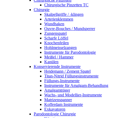
Chirurgische Pinzetten
Chirurgische Pinzetten TC
Chirurgie
Skalpellgriffe / -klingen
Arterienklemmen
Wundhaken
Ouvre-Bouches / Mundsperrer
Zungenspatel
Scharfe Löffel
Knochenfeilen
Hohlmeisselzangen
Instrumente für Parodontologie
Meißel / Hammer
Kanülen
Konservierende Instrumente
Heidemann / Zement Spatel
Titan-Nitrid Füllungsinstrumente
Füllungs-Instrumente
Instrumente für Amalgam-Behandlung
Amalgamträger
Wachs- und Modellier-Instrumente
Matrizenspanner
Kofferdam Instrumente
Exkavatoren
Parodontologie Chirurgie